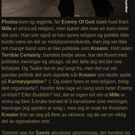
Phobia
kom og regjerte, før
Enemy Of God
stakk huet fram.
Mille
er sinna på religion, men kjører alle over en kam virker
det som. Han sier også at han synes religion og politikk ikke
burde være en del av metalscenen/banda, men jeg vet ikke
om mange band som er like politiske som
Kreator
. Helt siden
Terrible Certainty
, bandets tredje skive, har det florert med
politiske meninger og utsagn, så der følte jeg det ble noe
feilskjær. Og Taake-fan er jeg langt fra, men det var vel
ganske politisk det som skjedde når
Kreator
sist skulle spille
på
Karmøygeddon
? :). Og siden fyren er mot religion, trolig
den organiserte?, hvorfor ikke lage en sang som heter
Enemy
of Allah
? Eller
Buddah
? Vel, det er ingen tvil om at
Mille
er
sinna og liker å bruke bandet til å kanalisere sine meninger,
meninger jeg sjelden er enig i, men jeg er svak for thrashen
Kreator
lirer av seg på flere av skivene, og de var en viktig
del av oppveksten min.
Tommel opp for
Samis
akustiske gitarinnslag, det hersket og