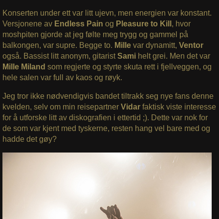
Konserten under ett var litt ujevn, men energien var konstant.
Versjonene av
Endless Pain
og
Pleasure to Kill
, hvor
moshpiten gjorde at jeg følte meg trygg og gammel på
balkongen, var supre. Begge to.
Mille
var dynamitt,
Ventor
også. Bassist litt anonym, gitarist
Sami
helt grei. Men det var
Mille Miland
som regjerte og styrte skuta rett i fjellveggen, og
hele salen var full av kaos og røyk.
Jeg tror ikke nødvendigvis bandet tiltrakk seg nye fans denne
kvelden, selv om min reisepartner
Vidar
faktisk viste interesse
for å utforske litt av diskografien i ettertid ;). Dette var nok for
de som var kjent med tyskerne, resten hang vel bare med og
hadde det gøy?