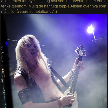
at de tenker for mye klisje og hva som er forventet heller enn å
tenke gjennom. Mulig de har fulgt topp-10-listen over hva som
må til for å være et metalband? :)