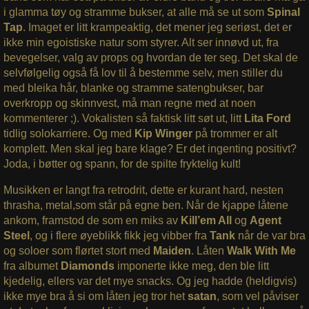
i glamma tøy og stramme bukser, at alle må se ut som
Spinal
Tap
. Imaget er litt krampeaktig, det mener jeg seriøst, det er
ikke min egoistiske natur som styrer. Alt ser innøvd ut, fra
bevegelser, valg av props og hvordan de ter seg. Det skal de
selvfølgelig også få lov til å bestemme selv, men stiller du
med bleika hår, blanke og stramme satengbukser, bar
overkropp og skinnvest, må man regne med at noen
kommenterer ;). Vokalisten så faktisk litt søt ut, litt
Lita Ford
tidlig solokarriere. Og med
Kip Winger
på trommer er alt
komplett. Men skal jeg bare klage? Er det ingenting positivt?
Joda, i bøtter og spann, for de spilte fryktelig kult!
Musikken er langt fra retrodrit, dette er kurant hard, nesten
thrasha, metal,som står på egne ben. Når de kjappe låtene
ankom, framstod de som en miks av
Kill’em All
og
Agent
Steel
, og i flere øyeblikk fikk jeg vibber fra
Tank
når de var bra
og soloer som flørtet stort med
Maiden
. Låten
Walk With Me
fra albumet
Diamonds
imponerte ikke meg, den ble litt
kjedelig, ellers var det mye snacks. Og jeg hadde (heldigvis)
ikke mye bra å si om låten jeg tror het
satan
, som vel påviser