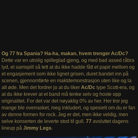
Og 77 fra Spania? Ha-ha, makan, hvem trenger Ac/Dc?
Dette var en utrolig spilleglad gjeng, og med bad assed råbra
lyd, et samspill så tett at du ikke hadde fått et papir mellom og
et engasjement som ikke lignet grisen, duret bandet inn på
scenen, gjennomførte en maktdemonstrasjon uten like og la
alt øde. Men det fordrer jo at du liker
Ac/Dc
type Scott-era, og
at du ikke krever at et band må tenke selv og hoste opp
originalitet. For det var det nøyaktig 0% av her. Her tror jeg
mange ble overrasket, meg inkludert, og spesielt om du er fan
av denne formen for rock. Jeg er det, men ikke veldig, men
selve konserten de leverte stod til gull.
77
avsluttet dagens
lineup på
Jimmy Legs
.