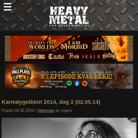
Skip
to
content
Nyheter
Omtaler
Intervjuer
Om oss
Abonner
Søk
etter:
Karmøygeddon 2014, dag 2 (02.05.14)
Postet
04.05.2014
i
Intervjuer
av
yngve