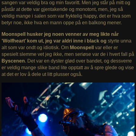
sangen var veldig bra og min favoritt. Men jeg står på mitt og
påstår at dette var gjentakende og monotont, men, jeg så
veldig mange i salen som var fryktelig happy, det er hva som
betyr noe, ikke hva en mann oppe på en balkong mener.
Moonspell husker jeg noen venner av meg likte når
‘Wolfheart’ kom ut, jeg var aldri inne i black og
styrte unna
alt som var ondt og idiotisk. Om
Moonspell
var eller er
spesielt slemme vet jeg ikke, men seriøse var de i hvert fall på
Byscenen
. Det var en dyster glød over bandet, og dessverre
er veldig mange slike band lite opptatt av å spre glede og vise
at det er lov å dele ut litt plusser også.