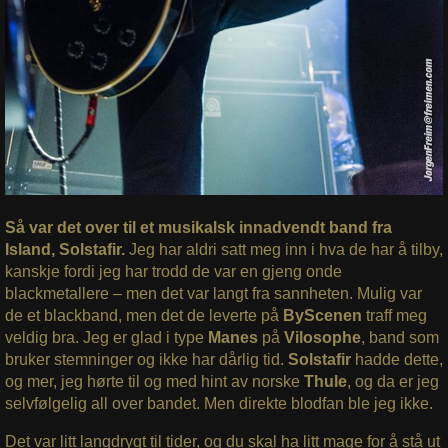
Så var det over til et musikalsk innadvendt band fra
Island, Solstafir.
Jeg har aldri satt meg inn i hva de har å tilby,
kanskje fordi jeg har trodd de var en gjeng onde
blackmetallere – men det var langt fra sannheten. Mulig var
de et blackband, men det de leverte på
ByScenen
traff meg
veldig bra. Jeg er glad i type
Manes
på
Vilosophe
, band som
bruker stemninger og ikke har dårlig tid.
Solstafir
hadde dette,
og mer, jeg hørte til og med hint av norske
Thule
, og da er jeg
selvfølgelig all over bandet. Men direkte blodfan ble jeg ikke.
Det var litt langdrygt til tider, og du skal ha litt mage for å stå ut