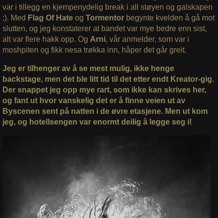
var i tillegg en kjempenydelig break i all støyen og galskapen
:). Med
Flag Of Hate
og
Tormentor
begynte kvelden å gå mot
slutten, og jeg konstaterer at bandet var mye bedre enn sist,
alt var flere hakk opp. Og
Arni
, vår anmelder, som var i
moshpiten og fikk nesa trøkka inn, håper det går greit.
Jeg er tilhenger av å se mest mulig, ikke henge
backstage, men det ble litt tid til det etter endt Kreator-gig.
Der snappet jeg opp mye rart, som ikke kan skrives her,
og fant ut hvor vanskelig det er å finne veien ut av
Byscenen sent på natten i de øvre etasjene. Men ut kom
jeg, og hotellsengen var enormt deilig å legge seg i!