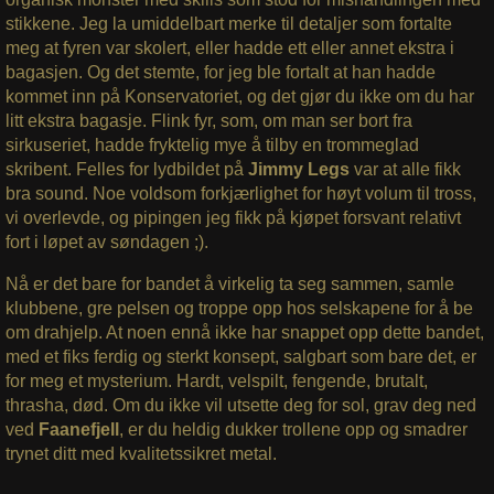
stikkene. Jeg la umiddelbart merke til detaljer som fortalte
meg at fyren var skolert, eller hadde ett eller annet ekstra i
bagasjen. Og det stemte, for jeg ble fortalt at han hadde
kommet inn på Konservatoriet, og det gjør du ikke om du har
litt ekstra bagasje. Flink fyr, som, om man ser bort fra
sirkuseriet, hadde fryktelig mye å tilby en trommeglad
skribent. Felles for lydbildet på
Jimmy Legs
var at alle fikk
bra sound. Noe voldsom forkjærlighet for høyt volum til tross,
vi overlevde, og pipingen jeg fikk på kjøpet forsvant relativt
fort i løpet av søndagen ;).
Nå er det bare for bandet å virkelig ta seg sammen, samle
klubbene, gre pelsen og troppe opp hos selskapene for å be
om drahjelp. At noen ennå ikke har snappet opp dette bandet,
med et fiks ferdig og sterkt konsept, salgbart som bare det, er
for meg et mysterium. Hardt, velspilt, fengende, brutalt,
thrasha, død. Om du ikke vil utsette deg for sol, grav deg ned
ved
Faanefjell
, er du heldig dukker trollene opp og smadrer
trynet ditt med kvalitetssikret metal.