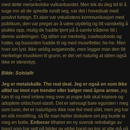
med dette melankolske vulkanbandet. Men tok du deg tid til å
suge inn alt de spredte rundt seg, var det i hovedsak med
positivt fortegn. Et aber var vokalistens kommunikasjon med
publikum, den var preget av å være utydelig og litt vanskelig å
plukke opp, mulig de hadde tjent på å samle trådene litt i
denne avdelingen. Og stilen var merkelig, cowboyboots og
hatter, og bassisten hadde til og med musefletter, he-he. Men
hver sin lyst. Ikke veldig avgjørende, men legger man den litt
merkelige musikken til grunn, er det vel naturlig at stilen også
ikke er stereotyp.
Bilde: Solstafir
Jeg er metalskalle. The real deal. Jeg er også en som ikke
alltid tar imot nye trender eller bølger med åpne armer,
jeg
kan til og med irritere meg over at yngre folk skal kopiere og
adoptere oldschool-stash. Det er selvsagt bare egoisten i meg
som lurer, det er naturligvis ikke noe feil med slikt, men jeg har
en slik innstilling, så får man heller diskutere om jeg burde ta
meg en bolle.
Enforcer
tilhører en ny svensk retrobølge av
band som har sett på bilder av eldre band og tror at alle må gå