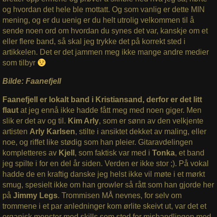
og hvordan det hele ble mottatt. Og som vanlig er dette MIN
mening, og er du uenig er du helt utrolig velkommen til å
sende noen ord om hvordan du synes det var, kanskje om et
eller flere band, så skal jeg trykke det på korrekt sted i
artikkelen. Det er det jammen meg ikke mange andre medier
som tilbyr
Bilde: Faanefjell
Faanefjell er lokalt band i Kristiansand, derfor er det litt
flaut
at jeg ennå ikke hadde fått meg med noen giger. Men
slik er det av og til.
Kim Arly
, som er sønn av den velkjente
artisten
Arly Karlsen
, stilte i ansiktet dekket av maling, eller
noe, og riffet like stødig som han pleier. Gitaravdelingen
kompletteres av
Kjell
, som faktisk var med i
Tonka
, et band
jeg spilte i for en del år siden. Verden er ikke stor ;). På vokal
hadde de en kraftig danske jeg helst ikke vil møte i et mørkt
smug, spesielt ikke om han growler så rått som han gjorde her
på
Jimmy Legs
. Trommisen MÅ nevnes, for selv om
trommene i et par anledninger kom ørlite skeivt ut, var det et
organisk monster med skills som stod for mishandlingen med