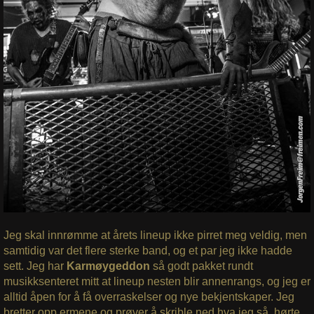
Jeg skal innrømme at årets lineup ikke pirret meg veldig, men
samtidig var det flere sterke band, og et par jeg ikke hadde
sett. Jeg har
Karmøygeddon
så godt pakket rundt
musikksenteret mitt at lineup nesten blir annenrangs, og jeg er
alltid åpen for å få overraskelser og nye bekjentskaper. Jeg
bretter opp ermene og prøver å skrible ned hva jeg så, hørte