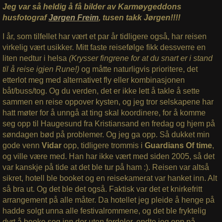
Jeg var så heldig å få bilder av Karmøygeddons
husfotograf
Jørgen Freim
, tusen takk Jørgen!!!!
I år, som tilfellet har vært et par år tidligere også, har reisen
virkelig vært usikker. Mitt faste reisefølge fikk dessverre en
liten nedtur i helsa
(Krysser fingrene for at du snart er i stand
til å reise igjen Rune!)
og måtte naturligvis prioritere, det
etterlot meg med alternativet fly eller kombinasjonen
båt/buss/tog. Og du verden, det er ikke lett å takle å sette
sammen en reise oppover kysten, og jeg tror selskapene har
hatt møter for å unngå at ting skal koordinere, for å komme
seg opp til Haugesund fra Kristiansand en fredag og hjem på
søndagen bød på problemer. Og jeg ga opp. Så dukket min
gode venn
Vidar
opp, tidligere trommis i
Guardians Of time
,
og ville være med. Han har ikke vært med siden 2005, så det
var kanskje på tide at det ble tur på ham :). Reisen var altså
sikret, hotell ble booket og en reisekamerat var hanket inn. Alt
så bra ut. Og det ble det også. Faktisk var det et knirkefritt
arrangement på alle måter. Da hotellet jeg pleide å henge på
hadde solgt unna alle festivalrommene, og det ble fryktelig
dyrt å booke seg inn der uten fordeler, endte jeg opp på