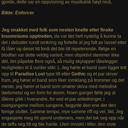
gjorde, dette var en oppvisning av musikalsk høyt nivå.
Bilde: Enforcer
Jeg snakket med folk som nesten knelte etter finske
Insomniums opptreden,
da var det helt nydelig å kunne ta
del i debatter rundt omkring og fortelle at jeg falt av lasset etter
få låter og døset litt fordi det ble litt repeterende. Ifølge en
blodfan var dette veldig variert, men objektivt stemmer ikke
det, det påpekte flere også, så mulig skylapper tåkelegger
muligheten til å vurder slikt :). Jeg hørte et band som ligger tett
opp til
Paradise Lost
type litt etter
Gothic
og et par skiver
fram, jeg hører et band som liker romklang på trommer og det
meste, jeg hører et band som smører skiva med melodisk
dødsmetal og en form for doom. Noen ganger følte jeg at
låtene gikk i hverandre, for ved et par anledninger, i
overgangene mellom sangene, begynte den ene der den
forrige sluttet. Samme tempo, mye samme riff og vel, likt. Jeg
engasjerte meg litt ujevnt underveis, men det tok seg opp når
de tøffa seg litt og ble harde. Uten innsikt i titler, den siste