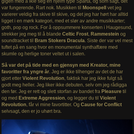
gigen med å ikle seg en hjelm type Sparta, og som sagt, det
var fungerende. Rart nok. Musikken til
Moonspell
vet jeg
varierer veldig fra skive til skive, og det jeg har hørt har alltid
ligget i en mørk kategori, med et slør av andre musikkarter;
goth, pop og rock. For å oppsummere konserten i Haugesund,
strekker jeg meg til å blande
Celtic Frost
,
Rammestein
og
soundtracket til
Bram Stokers Dracula
. Siste der var vel mest
tuftet på en sang hvor en monumental synthaffære med
skumle og herlige toner veltet ut i salen.
Så var det på tide med en gjensyn med Kreator, mine
favoritter fra yngre år
. Jeg er ikke tilhenger av det de har
gjort etter
Violent Revolution
, faktisk har jeg ikke fulgt så
godt meg heller. Jeg liker ikke debuten, selv om jeg rådigga
den før. Jeg er rett og slett storfan av bandet fra
Pleasure
til
og med
Extreme Aggression
, og legger du til
Violent
Revolution
, får vi mine favortitter. Og
Cause for Conflict
selvsagt, den er jo uhørt bra.