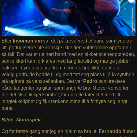
Etter
Insomunium
var det påkrevd med et band som fyrte av
litt, portugiserne ble kanskje ikke den voldsomme oppturen i
så fall. Det var et rutinert band med en sikker sceneopptreden,
som sikkert kan forklares med lang fartstid og mange jobber
bak seg. Lyden var bra, trommene ok (jeg likte oppsettet
veldig godt), de hadde til og med tatt seg plass til å la synthen
stå upfront på venstreflanken. Det var
Pedro
som traktere
både tangenter og gitar, som fungerte bra. Utover konserten
ble det tilsig til kjedsomhet, for enkelte låter slet med litt
langtekkelighet og fikk tankene mine til å forflytte seg langt
borte.
Bilde: Moonspell
Og for første gang tror jeg en hjelm så bra ut!
Fernando
åpnet