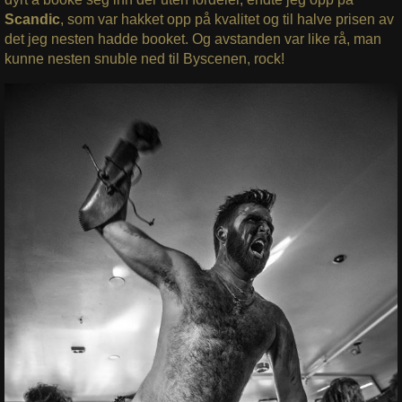
Scandic
, som var hakket opp på kvalitet og til halve prisen av
det jeg nesten hadde booket. Og avstanden var like rå, man
kunne nesten snuble ned til Byscenen, rock!