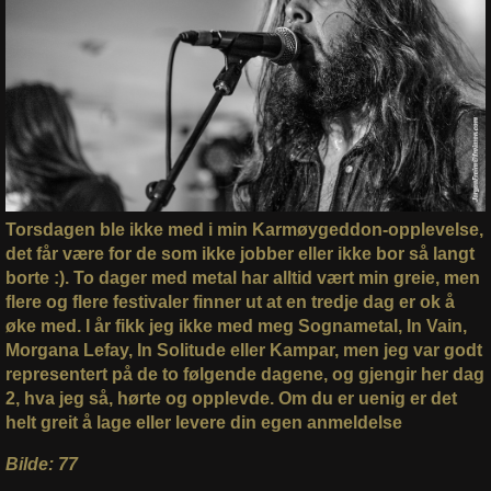
Torsdagen ble ikke med i min Karmøygeddon-opplevelse,
det får være for de som ikke jobber eller ikke bor så langt
borte :). To dager med metal har alltid vært min greie, men
flere og flere festivaler finner ut at en tredje dag er ok å
øke med. I år fikk jeg ikke med meg Sognametal, In Vain,
Morgana Lefay, In Solitude eller Kampar, men jeg var godt
representert på de to følgende dagene, og gjengir her dag
2, hva jeg så, hørte og opplevde. Om du er uenig er det
helt greit å lage eller levere din egen anmeldelse
Bilde: 77