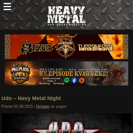
Skip
to
content
Nyheter
Omtaler
Intervjuer
Om oss
Abonner
Søk
etter:
Udo – Navy Metal Night
Postet
01.06.2015
i
Nyheter
av
yngve