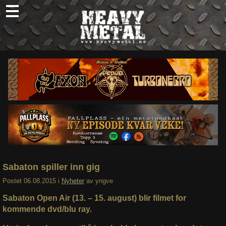
Skip
to
content
Nyheter
Omtaler
Intervjuer
Om oss
Abonner
Søk
etter:
Sabaton spiller inn gig
Postet
06.08.2015
i
Nyheter
av
yngve
Sabaton Open Air (13. – 15. august) blir filmet for
kommende dvd/blu ray.