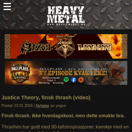
Skip
to
content
Nyheter
Omtaler
Intervjuer
Om oss
Abonner
Søk
etter:
Justice Theory, finsk thrash (video)
Postet
23.01.2016
i
Nyheter
av
yngve
Finsk thrash, ikke hverdagskost, men dette smakte bra.
Thrashen har godt med 90-tallsinspirasjoner, kanskje med en