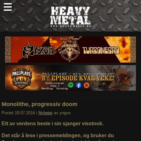
Skip
to
content
Nyheter
Omtaler
Intervjuer
Om oss
Abonner
Søk
etter:
Monolithe, progressiv doom
Postet
19.07.2016
i
Nyheter
av
yngve
Ett av verdens beste i sin sjanger visstnok.
Det står å lese i pressemeldingen, og bruker du