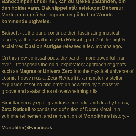
Bandcampen under her, kan du sjekke påstanden, om
den holder vann. Bak slippet står selskapet Debemur
Morti, som også har logoen sin på In The Woods…’
kommende utgivelse.
Sakset:
«…the band continue their fascinating musical
journey with new album,
Zeta Reticuli,
part 2 of the highly
acclaimed
Epsilon Aurigae
released a few months ago.
On this new colossal opus, the band – more powerful than
ever – transposes the bold, exploratory approach of greats
such as
Magma
or
Univers Zero
into the mystical universe of
cosmic heavy music.
Zeta Reticuli
is a monster: a stellar
explosion of sound and emotion powered by a massive
groove and avalanches of overwhelming riffs.
Simultaneously epic, grandiose, melodic and deadly heavy,
Zeta Reticuli
expands the definition of Doom Metal in a
sublime refinement and reinvention of
Monolithe’s
history.»
Monolithe@Facebook