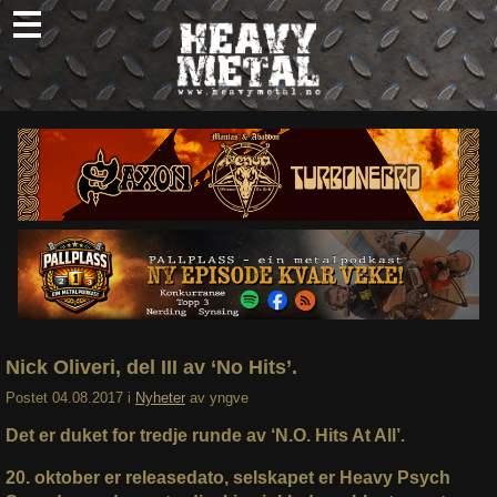
Skip
to
content
Nyheter
Omtaler
Intervjuer
Om oss
Abonner
Søk
etter:
Nick Oliveri, del III av ‘No Hits’.
Postet
04.08.2017
i
Nyheter
av
yngve
Det er duket for tredje runde av ‘N.O. Hits At All’.
20. oktober er releasedato, selskapet er Heavy Psych