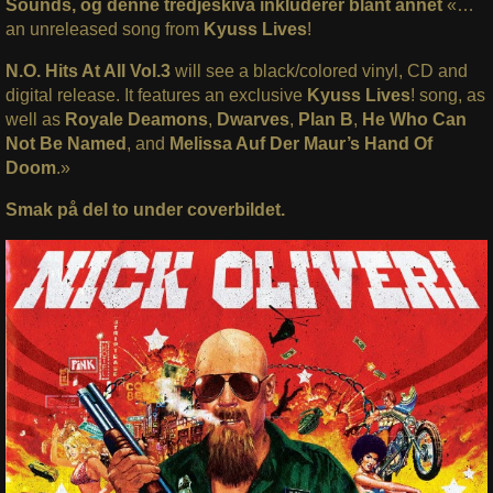
Sounds, og denne tredjeskiva inkluderer blant annet
«…
an unreleased song from
Kyuss Lives
!
N.O. Hits At All Vol.3
will see a black/colored vinyl, CD and
digital release. It features an exclusive
Kyuss Lives
! song, as
well as
Royale Deamons
,
Dwarves
,
Plan B
,
He Who Can
Not Be Named
, and
Melissa Auf Der Maur’s Hand Of
Doom
.»
Smak på del to under coverbildet.