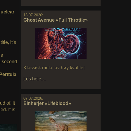
Nuclear
13.07.2026:
Ghost Avenue «Full Throttle»
-
itle, it’s
is
a second
Klassisk metal av høy kvalitet.
Perttula
Les hele…
07.07.2026:
d of. It
Einherjer «Lifeblood»
d. It is