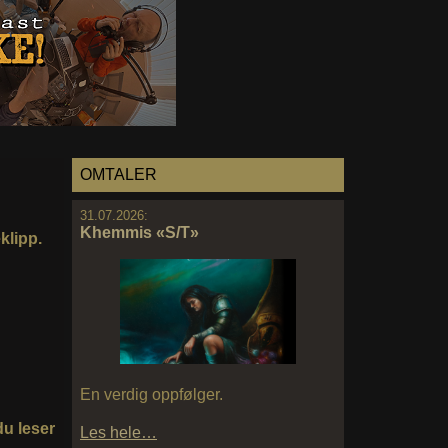
OMTALER
31.07.2026:
Khemmis «S/T»
klipp.
En verdig oppfølger.
du leser
Les hele…