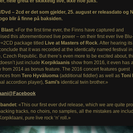
r, hele greia er skikkelig live, ikke noe juks.
/Dvd – 2cd er det som gjelder, 25. august er releasdato og 
ogo blir å finne på baksiden.
 Blast
: «For the first time ever, the Finns have captured and
ised this aforementioned live power – on their first ever live Blu
+2CD package titled
Live at Masters of Rock
. After hearing its t
conclude that it was recorded at the identically named festival in
, Czech Republic. But there’s even more to be excited about, th
doesn’t just include
Korpiklaanis
show from 2016, it even has 
w from 2014 as bonus feature. The 2016 concert features guest
nces from
Tero Hyväluoma
(additional fiddler) as well as
Toni 
nal accordion player),
Sami’s
identical twin brother.»
laani@Facebook
 bandet
: «This our first ever dvd release, which we are quite prou
acking tracks, no choirs, no samples, all the mistakes are include
Korpiklaani, pure live rock ‘n’ roll.»