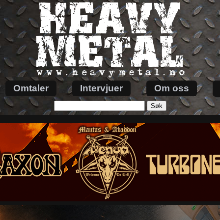
Omtaler
Intervjuer
Om oss
Søk
etter: