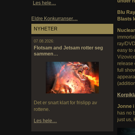
under he
Les hele…
Blu Ray
Eldre Konkurranser…
Blasts l
NYHETER
Nuclear
immortal
07.08.2026:
ray/DVD
Flotsam and Jetsam rotter seg
easy to 
sammen…
Vizovice
release 
full sho
appeara
(additio
Korpik
Det er snart klart for frislipp av
Jonne i
rottene.
has no b
just us, 
Les hele…