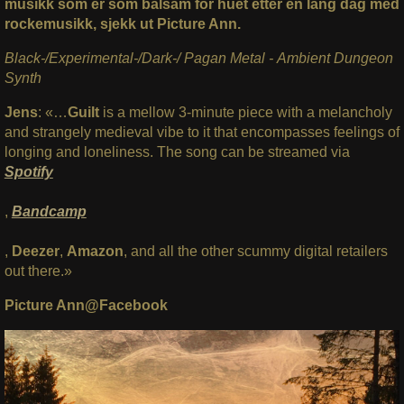
musikk som er som balsam for huet etter en lang dag med
rockemusikk, sjekk ut Picture Ann.
Black-/Experimental-/Dark-/ Pagan Metal - Ambient Dungeon
Synth
Jens
: «…
Guilt
is a mellow 3-minute piece with a melancholy
and strangely medieval vibe to it that encompasses feelings of
longing and loneliness. The song can be streamed via
Spotify
,
Bandcamp
,
Deezer
,
Amazon
, and all the other scummy digital retailers
out there.»
Picture Ann@Facebook