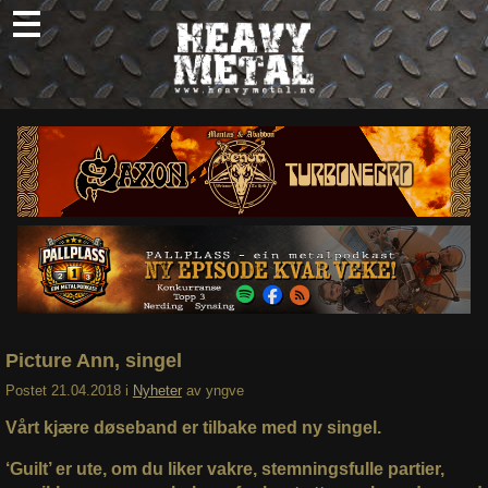
Skip
to
content
Nyheter
Omtaler
Intervjuer
Om oss
Abonner
Søk
etter:
Picture Ann, singel
Postet
21.04.2018
i
Nyheter
av
yngve
Vårt kjære døseband er tilbake med ny singel.
‘Guilt’ er ute, om du liker vakre, stemningsfulle partier,