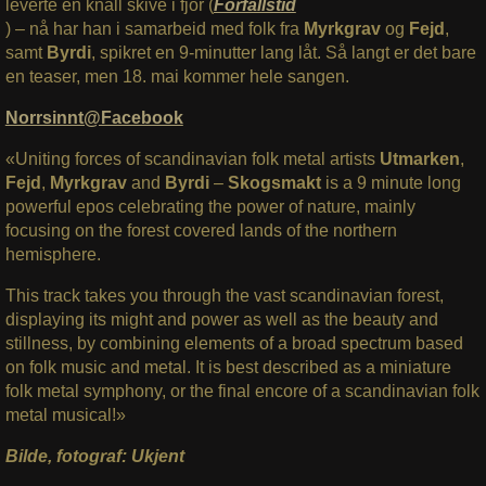
leverte en knall skive i fjor (
Förfallstid
) – nå har han i samarbeid med folk fra
Myrkgrav
og
Fejd
,
samt
Byrdi
, spikret en 9-minutter lang låt. Så langt er det bare
en teaser, men 18. mai kommer hele sangen.
Norrsinnt@Facebook
«Uniting forces of scandinavian folk metal artists
Utmarken
,
Fejd
,
Myrkgrav
and
Byrdi
–
Skogsmakt
is a 9 minute long
powerful epos celebrating the power of nature, mainly
focusing on the forest covered lands of the northern
hemisphere.
This track takes you through the vast scandinavian forest,
displaying its might and power as well as the beauty and
stillness, by combining elements of a broad spectrum based
on folk music and metal. It is best described as a miniature
folk metal symphony, or the final encore of a scandinavian folk
metal musical!»
Bilde, fotograf: Ukjent