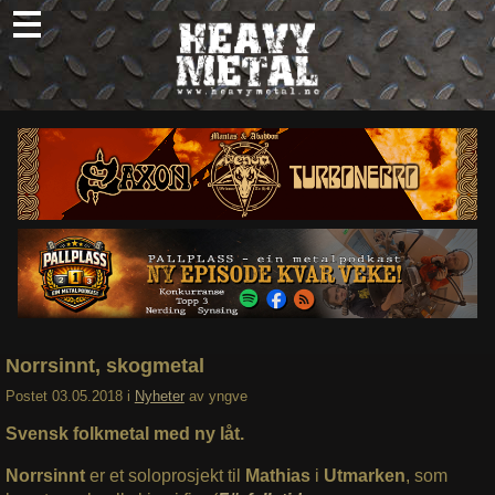
Skip
to
content
Nyheter
Omtaler
Intervjuer
Om oss
Abonner
Søk
etter:
Norrsinnt, skogmetal
Postet
03.05.2018
i
Nyheter
av
yngve
Svensk folkmetal med ny låt.
Norrsinnt
er et soloprosjekt til
Mathias
i
Utmarken
, som