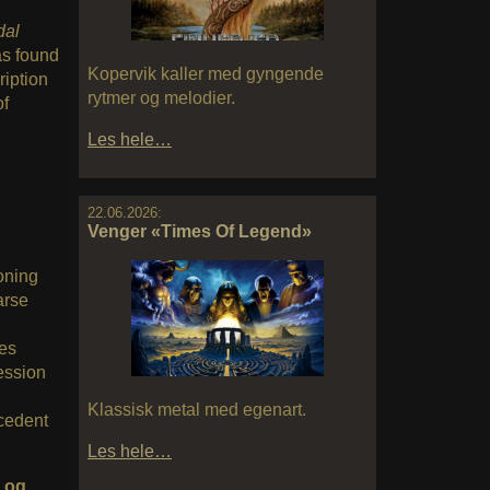
dal
as found
Kopervik kaller med gyngende
ription
rytmer og melodier.
of
Les hele…
22.06.2026:
Venger «Times Of Legend»
oning
arse
es
session
Klassisk metal med egenart.
ecedent
Les hele…
r og