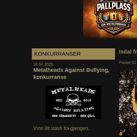
Isdal f
KONKURRANSER
Postet
01
24.07.2026:
Metalheads Against Bullying,
konkurranse
Vinn litt stash fra gjengen.