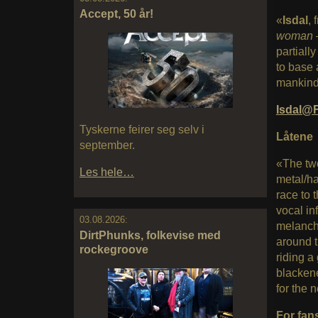
Accept, 50 år!
«
Isdal
,
woman
partiall
to base 
mankind 
Isdal@
Tyskerne feirer seg selv i
Låtene
september.
«The two
Les hele…
metal/ha
race to 
vocal inf
03.08.2026:
melanch
DirtPhunks, folkevise med
around t
rockegroove
riding a 
blackene
for the 
For fan