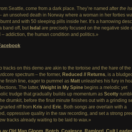
 from Seattle, come from a dark place. They’re named after
the Is
– an unsolved death in Norway where a woman in her forties w
y burnt and with 50 sleeping pills inside her. It’s a harrowing desc
a band off, but
Isdal
are precisely focused on the negative side 
– addiction, the human condition and politics.»
Facebook
 tracks on this demo are akin to the tortoise and the hare of the
rdcore spectrum – the former,
Reduced // Returns
, is a bludge
the finish line, eager to pummel as
Matt
unleashes his fury in ho
lections. The latter,
Weight in My Spine
begins a melodic yet
olic trudge that gradually builds up momentum as
Scotty
rumbl
he drumkit, before the final minute finishes out with a grinding 
gnarled riff from
Kris
and
Eric
. Both songs are overlain with a
d, oppressive quality in the raw recording, and set a strong pr
new tracks already waiting to be laid to wax.»
s av Old Man Gloom, Botch, Coalesce, Ramlord, Cult Leade