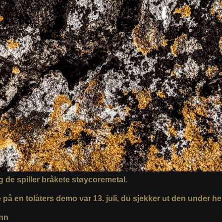
g de spiller bråkete støycoremetal.
på en tolåters demo var 13. juli, du sjekker ut den under he
nn