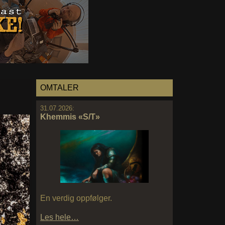
OMTALER
31.07.2026:
Khemmis «S/T»
En verdig oppfølger.
Les hele…