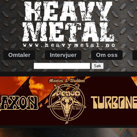
Omtaler
Intervjuer
Om oss
Søk
etter: