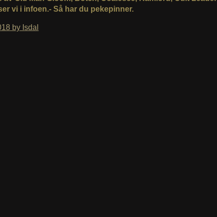
er vi i infoen.- Så har du pekepinner.
18 by Isdal