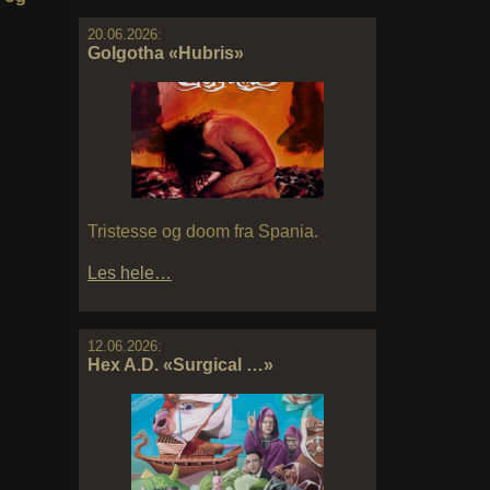
20.06.2026:
Golgotha «Hubris»
Tristesse og doom fra Spania.
Les hele…
12.06.2026:
Hex A.D. «Surgical …»