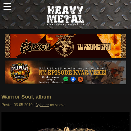
Skip
to
content
Nyheter
Omtaler
Intervjuer
Om oss
Abonner
Søk
etter:
Warrior Soul, album
Postet
03.05.2019
i
Nyheter
av
yngve