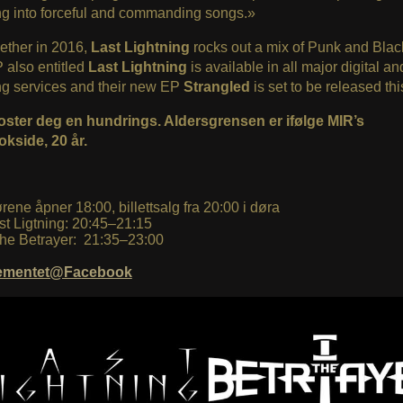
ng into forceful and commanding songs.»
ether in 2016,
Last Lightning
rocks out a mix of Punk and Blac
 also entitled
Last Lightning
is available in all major digital an
ng services and their new EP
Strangled
is set to be released th
 koster deg en hundrings. Aldersgrensen er ifølge MIR’s
kside, 20 år.
rene åpner 18:00, billettsalg fra 20:00 i døra
st Ligtning: 20:45–21:15
The Betrayer: 21:35–23:00
ementet@Facebook