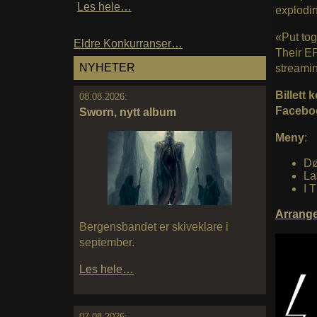
Les hele…
explodi
«Put tog
Eldre Konkurranser…
Their EP
NYHETER
streami
Billett
08.08.2026:
Faceboo
Sworn, nytt album
Meny
:
Dø
La
I 
Arrang
Bergensbandet er skiveklare i
september.
Les hele…
07.08.2026: