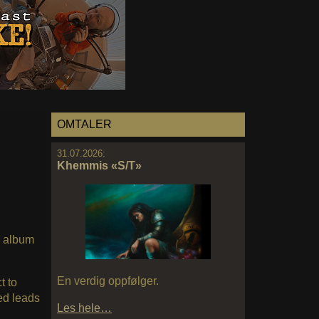
OMTALER
31.07.2026:
Khemmis «S/T»
9 album
En verdig oppfølger.
t to
ed leads
Les hele…