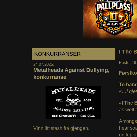
I The B
KONKURRANSER
Postet
19
24.07.2026:
Metalheads Against Bullying,
Førstko
konkurranse
To band 
«…i hjer
«
I The 
as well
Amongst
hear soa
Vinn litt stash fra gjengen.
on top o