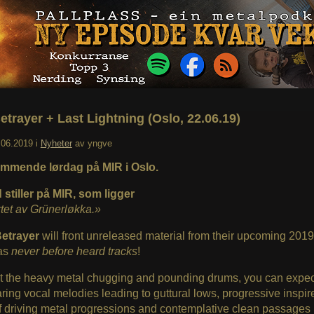
etrayer + Last Lightning (Oslo, 22.06.19)
.06.2019
i
Nyheter
av
yngve
mmende lørdag på MIR i Oslo.
stiller på MIR, som ligger
tet av Grünerløkka.»
Betrayer
will front unreleased material from their upcoming 201
 as
never before heard tracks
!
 the heavy metal chugging and pounding drums, you can expec
ring vocal melodies leading to guttural lows, progressive inspir
f driving metal progressions and contemplative clean passages