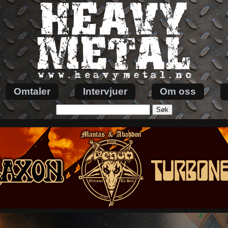
Omtaler
Intervjuer
Om oss
Søk
etter: