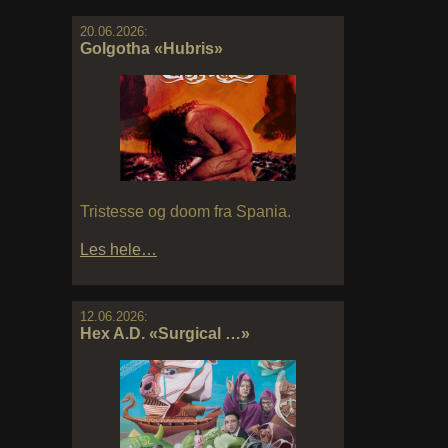
20.06.2026:
Golgotha «Hubris»
Tristesse og doom fra Spania.
Les hele…
12.06.2026:
Hex A.D. «Surgical …»