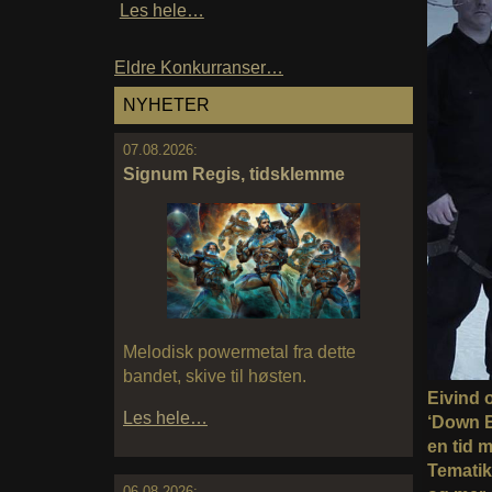
Les hele…
Eldre Konkurranser…
NYHETER
07.08.2026:
Signum Regis, tidsklemme
Melodisk powermetal fra dette
bandet, skive til høsten.
Eivind 
Les hele…
‘Down B
en tid 
Tematik
06.08.2026: