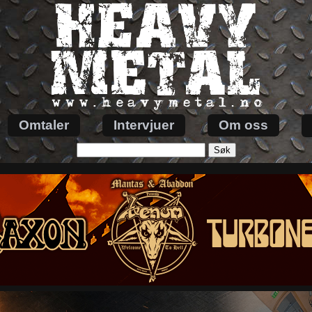
Omtaler
Intervjuer
Om oss
Søk
etter: