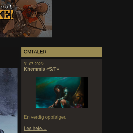
OMTALER
31.07.2026:
Khemmis «S/T»
En verdig oppfølger.
Les hele…