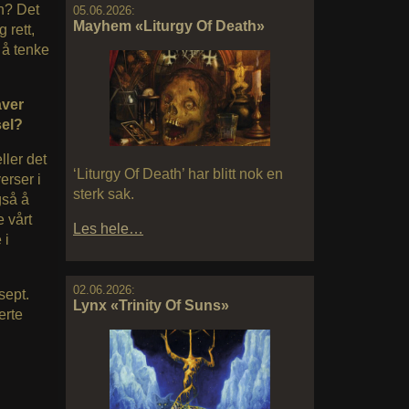
en? Det
05.06.2026:
Mayhem «Liturgy Of Death»
 rett,
v å tenke
aver
sel?
ller det
‘Liturgy Of Death’ har blitt nok en
erser i
sterk sak.
gså å
e vårt
Les hele…
 i
02.06.2026:
sept.
Lynx «Trinity Of Suns»
erte