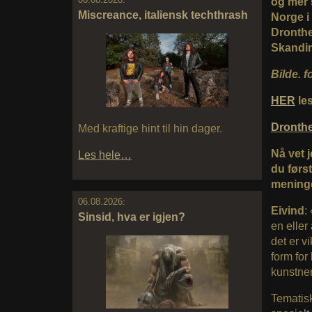
og mer 
Miscreance, italiensk techthrash
Norge i
Dronthe
Skandin
Bilde. f
HER
les
Dronth
Med kraftige hint til hin dager.
Nå vet 
Les hele…
du først
meninge
06.08.2026:
Eivind
:
Sinsid, hva er igjen?
en eller
det er v
form for
kunstner
Tematisk