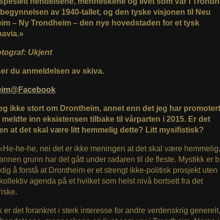
spesielt hendelsene, menneskene og livet som var i Trondh
 begynnelsen av 1940-tallet, og den tyske visjonen til Neu
im – Ny Trondheim – den nye hovedstaden for et tysk
avia.»
otograf: Ukjent
er du anmeldelsen av skiva.
eim@Facebook
jeg ikke stort om Drontheim, annet enn det jeg har promoter
 meldte inn eksistensen tilbake til vårparten i 2015. Er det
n at det skal være litt hemmelig dette? Litt mysifistisk?
 «He-he-he, nei det er ikke meningen at det skal være hemmelig
 annen grunn har det gått under radaren til de fleste. Mystikk er 
iktig å forstå at Drontheim er et strengt ikke-politisk prosjekt ute
 kollektiv agenda på et hvilket som helst nivå bortsett fra det
iske.
 er det forankret i sterk interesse for andre verdenskrig generelt