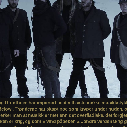
og Drontheim har imponert med sitt siste mørke musikkstyk
elow’. Trønderne har skapt noe som kryper under huden, o
merker man at musikk er mer enn det overfladiske, det forgje
ken er krig, og som Eivind påpeker, «…andre verdenskrig g