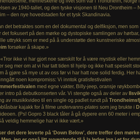
 hendelsene, menneskene og livet som var i Trondheim, Norge i
sen av 1940-tallet, og den tyske visjonen til Neu Drontheim – 
im – den nye hovedstaden for et tysk Skandinavia.
an det betraktes som en del dokumental og delfiksjon, men som
r det fokusert på den mørke og dystopiske samlingen av hørbar, 
lle uttrykk som er med på å understøtte den kunstneriske atmo
eim
forsøker å skape.»
 «Tror ikke vi har gjort noe særskilt for å være mystisk eller hem
r seg mer om at vi har tatt tiden til hjelp og ikke hatt spesielt sto
m å gjøre så mye ut av oss før vi har hatt noe solid ferdig. Her ha
inngått noen kompromiss: Vi inntok gratisfestivalen
mmerfestivalen
med egne vakter, Billy-jeep, oransje røykbomb
er intro på debutkonserten vår. Vi stengte også av deler av
Ilsv
ing av musikkvideo til en single og padlet rundt på
Trondheimsf
låsbar kajakk for å filme
undervanns-plates
som jeg brukte i
D
ideoen. (Ps! Gopro 3 black tåler å gå dypere enn 60 meter i emp
Så veldig hemmelige har vi ikke vært.»
ker det dere leverte på ‘Down Below’, dere treffer den mørke
Men, jeg er også litt avventende til å la ledes inn i et for dun