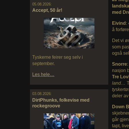
05.08.2026:
landska
Accept, 50 år!
med Dr
Eivind
:
å forfø
Det vi 
som pass
også sel
Tyskerne feirer seg selv i
september.
Snorre
:
nasjon b
Les hele…
Tre Lov
land…
T
tyskert
03.08.2026:
deler av
DirtPhunks, folkevise med
rockegroove
Down 
skjebnen
går gjen
tapt, li