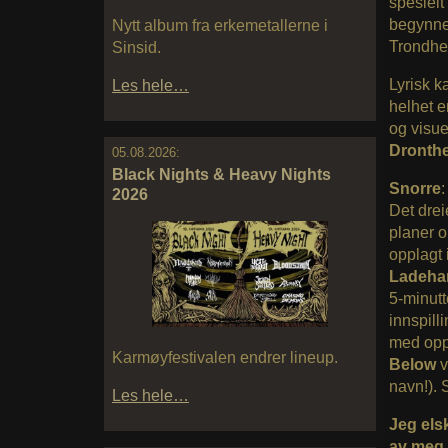
spesielt
begynnel
Nytt album fra erkemetallerne i
Trondhe
Sinsid.
Lyrisk k
Les hele…
helhet e
og visue
Dronth
05.08.2026:
Black Nights & Heavy Nights
Snorre
:
2026
Det dreie
planer o
opplagt 
Ladeha
5-minutt
innspill
med oppb
Karmøyfestivalen endrer lineup.
Below
v
navn!). 
Les hele…
Jeg els
av meg. 