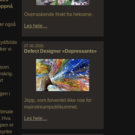
 oppnå
Overraskende friskt fra heksene.
iker også
Les hele…
lyd/bilde
07.06.2026:
ker vi
Defect Designer «Depressants»
 som
skrig.
rt
igen i
Jepp, som forventet ikke noe for
mainstreampublikummet.
ltimate
Les hele…
. Hva
mpen er
 synke