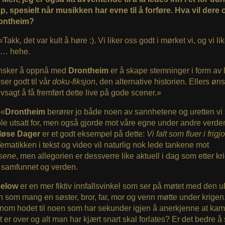
p, spesielt når musikken har evne til å forføre. Hva vil dere
ontheim?
 «Takk, det var kult å høre :). Vi liker oss godt i mørket vi, og vi l
re… hehe.
ønsker å oppnå med
Drontheim
er å skape stemninger i form av 
er godt til vår
doku-fiksjon
, den alternative historien. Ellers øns
vsagt å få fremført dette live på gode scener.»
 «
Drontheim
berører jo både noen av sannhetene og uretten vi
le utsatt for, men også gjorde mot våre egne under andre verden
løse Dager
er et godt eksempel på dette:
Vi falt som fluer i frigjo
ematikken i tekst og video vil naturlig nok lede tankene mot
øsene
, men allegorien er dessverre like aktuell i dag som etter kr
 samfunnet og verden.
Below
er en mer fiktiv innfallsvinkel som ser på møtet med den u
 som mang en søster, bror, far, mor og venn møtte under krigen
nom hodet til noen som har sekunder igjen å anerkjenne at ka
vet er over og alt man har kjært snart skal forlates? Er det bedre å