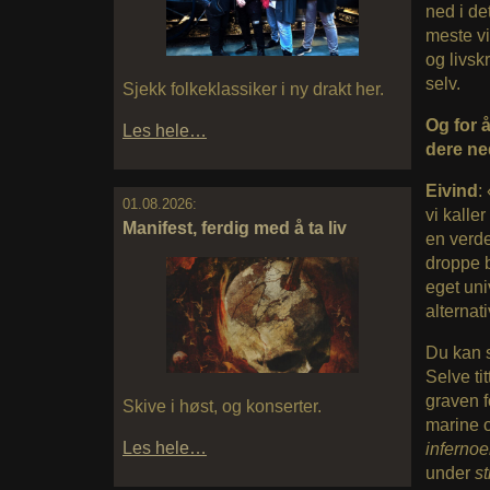
ned i de
meste vi
og livskr
selv.
Sjekk folkeklassiker i ny drakt her.
Og for 
Les hele…
dere ne
Eivind
:
01.08.2026:
vi kaller
Manifest, ferdig med å ta liv
en verden
droppe br
eget uni
alternat
Du kan s
Selve ti
graven 
Skive i høst, og konserter.
marine o
Les hele…
infernoe
under
st