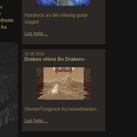
er
e
Hardrock av det virkelig gode
ontheim
slaget!
 ha
Les hele…
31.05.2026:
Draken «Here Be Draken»
Stoner/Tungrock fra hovedstaden.
Les hele…