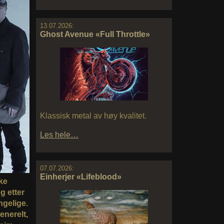
13.07.2026:
Ghost Avenue «Full Throttle»
Klassisk metal av høy kvalitet.
Les hele…
07.07.2026:
Einherjer «Lifeblood»
ke
g etter
ngelige.
enerelt,