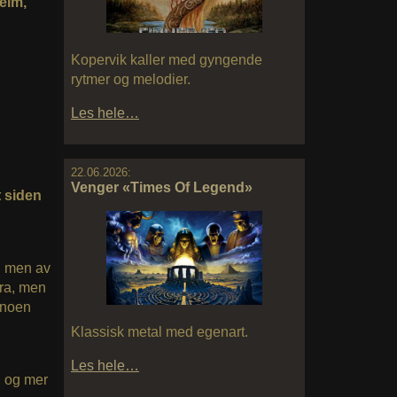
eim,
Kopervik kaller med gyngende
rytmer og melodier.
Les hele…
22.06.2026:
Venger «Times Of Legend»
t siden
, men av
bra, men
n noen
Klassisk metal med egenart.
Les hele…
, og mer