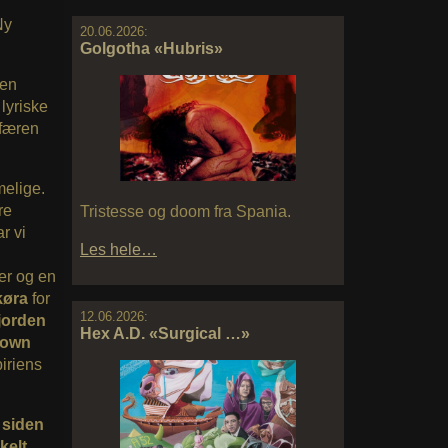
Ny
20.06.2026:
Golgotha «Hubris»
 en
lyriske
sfæren
melige.
re
Tristesse og doom fra Spania.
r vi
Les hele…
er og en
ikøra
for
12.06.2026:
jorden
Hex A.D. «Surgical …»
own
iriens
 siden
kelt