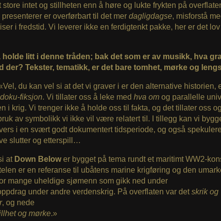
t store intet og stillheten enn å høre og lukte frykten på overflat
 presenterer er overførbart til det mer
dagligdagse
, misforstå meg
iser i fredstid. Vi leverer ikke en ferdigtenkt pakke, her er det lo
å holde litt i denne tråden; bak det som er av musikk, hva gr
d der? Tekster, tematikk, er det bare tomhet, mørke og leng
 «Vel, du kan vel si at det vi graver i er den alternative historien, e
doku-fiksjon
. Vi tillater oss å leke med
hva om
og parallelle univ
 i krig. Vi trenger ikke å holde oss til fakta, og det tillater oss o
uk av symbolikk vi ikke vil være relatert til. I tillegg kan vi bygg
vers i en svært godt dokumentert tidsperiode, og også spekulere
ive slutter og etterspill…
i at
Down Below
er bygget på tema rundt et maritimt WW2-kon
ttelen er en referanse til ubåtens
marine krigføring og den umark
for mange uheldige sjømenn som gikk ned under
ppdrag under andre verdenskrig. På overflaten var det
skrik og
r
, og nede
illhet og mørke
.»