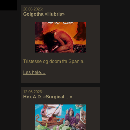
20.06.2026:
Golgotha «Hubris»
Tristesse og doom fra Spania.
Les hele…
12.06.2026:
Hex A.D. «Surgical …»