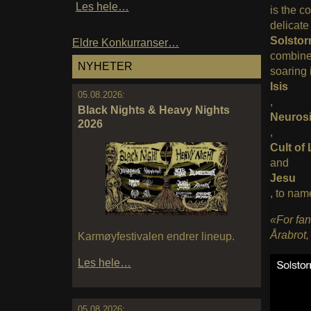
Les hele…
is the c
delicate
Solsto
Eldre Konkurranser…
combines
NYHETER
soaring
Isis
05.08.2026:
,
Black Nights & Heavy Nights
Neuros
2026
,
Cult of
and
Jesu
, to nam
«For fa
Årabrot
Karmøyfestivalen endrer lineup.
Les hele…
05.08.2026: