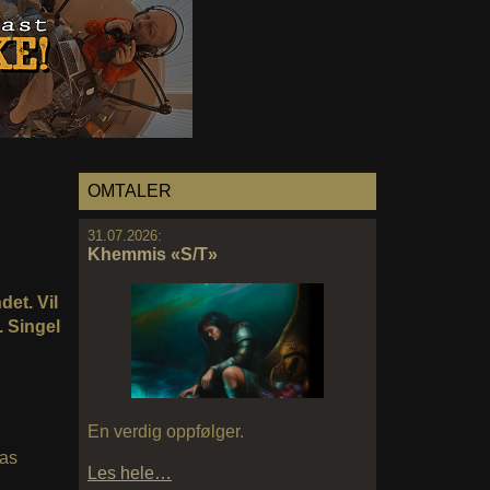
OMTALER
31.07.2026:
Khemmis «S/T»
det. Vil
. Singel
En verdig oppfølger.
has
Les hele…