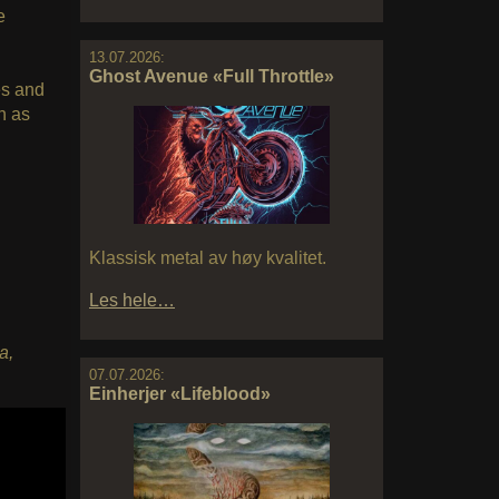
e
13.07.2026:
Ghost Avenue «Full Throttle»
es and
h as
Klassisk metal av høy kvalitet.
Les hele…
a,
07.07.2026:
Einherjer «Lifeblood»