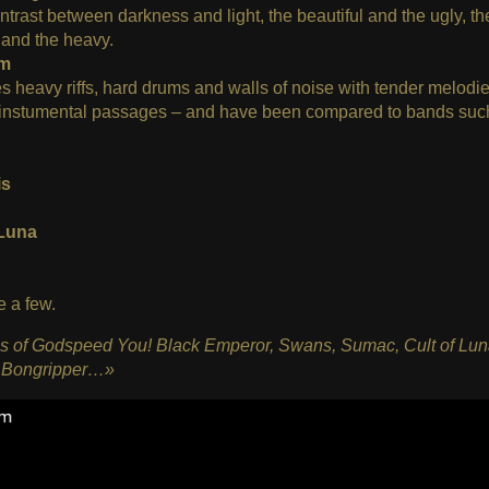
ontrast between darkness and light, the beautiful and the ugly, th
 and the heavy.
rm
 heavy riffs, hard drums and walls of noise with tender melodi
 instumental passages – and have been compared to bands suc
is
 Luna
e a few.
ns of Godspeed You! Black Emperor, Swans, Sumac, Cult of Lun
, Bongripper…»