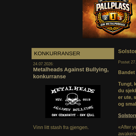
Solsto
KONKURRANSER
Postet
27
24.07.2026:
Metalheads Against Bullying,
Bandet 
konkurranse
Tungt, 
du sjekk
er ute,
og smak
Solsto
«After y
Vinn litt stash fra gjengen.
awakene