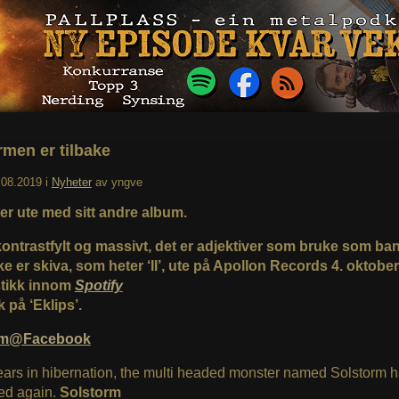
rmen er tilbake
.08.2019
i
Nyheter
av
yngve
er ute med sitt andre album.
kontrastfylt og massivt, det er adjektiver som bruke som ban
e er skiva, som heter ‘II’, ute på Apollon Records 4. oktober
 stikk innom
Spotify
 på ‘Eklips’.
rm@Facebook
ears in hibernation, the multi headed monster named Solstorm 
d again.
Solstorm