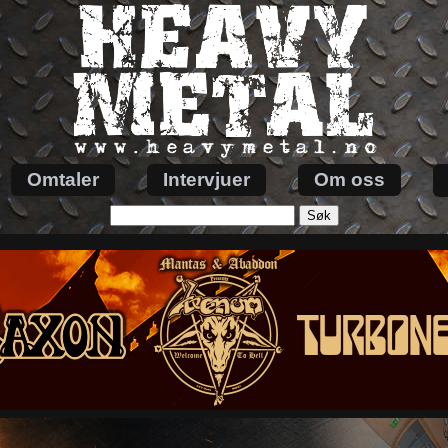
Omtaler
Intervjuer
Om oss
Søk
etter: