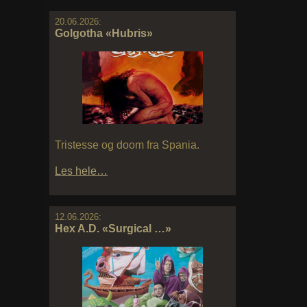
20.06.2026:
Golgotha «Hubris»
Tristesse og doom fra Spania.
Les hele…
12.06.2026:
Hex A.D. «Surgical …»