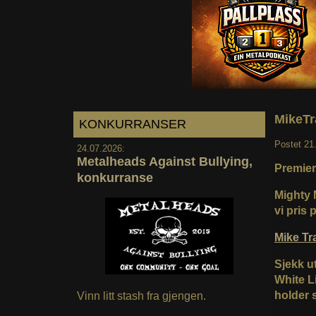
MikeTr
KONKURRANSER
Postet
21
24.07.2026:
Metalheads Against Bullying,
Premier
konkurranse
Mighty 
vi pris 
Mike 
Sjekk ut
White L
holder 
Vinn litt stash fra gjengen.