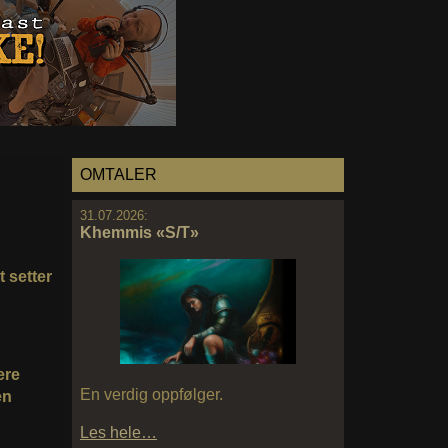
OMTALER
31.07.2026:
Khemmis «S/T»
 setter
ere
En verdig oppfølger.
en
Les hele…