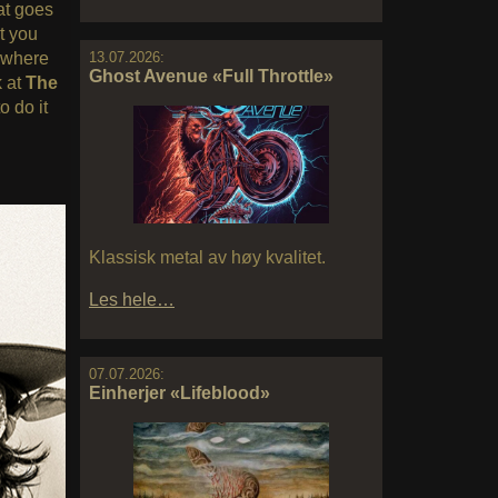
at goes
t you
 where
13.07.2026:
Ghost Avenue «Full Throttle»
k at
The
o do it
Klassisk metal av høy kvalitet.
Les hele…
07.07.2026:
Einherjer «Lifeblood»