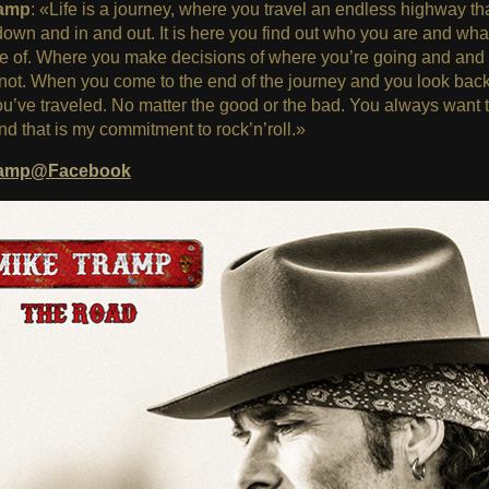
ramp
: «Life is a journey, where you travel an endless highway th
own and in and out. It is here you find out who you are and wha
e of. Where you make decisions of where you’re going and and
not. When you come to the end of the journey and you look bac
u’ve traveled. No matter the good or the bad. You always want t
nd that is my commitment to rock’n’roll.»
ramp@Facebook