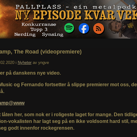
amp, The Road (videopremiere)
.02.2020
i
Nyheter
av
yngve
er på danskens nye video.
Music og Fernando fortsetter å slippe premierer mot oss, det
på.
Tramp@www
 låten her, som nok er i roligeste laget for mange. Den tidlig
ion-vokalisten har lagt seg på en ikke voldsomt hard stil, m
seg godt innenfor rockegrensen.