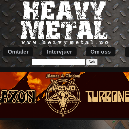
Omtaler
Intervjuer
Om oss
Søk
etter: