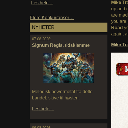
Mike T
Les hele…
up and d
are mad
Eldre Konkurranser…
you are 
NYHETER
Road
yo
again, a
07.08.2026:
Mike T
Signum Regis, tidsklemme
Melodisk powermetal fra dette
bandet, skive til høsten.
Les hele…
06.08.2026: