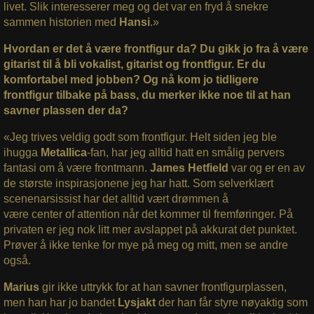
livet. Slik interesserer meg og det var en fryd å snekre
sammen historien med
Hansi
.»
Hvordan er det å være frontfigur da? Du gikk jo fra å være
gitarist til å bli vokalist, gitarist og frontfigur. Er du
komfortabel med jobben? Og nå kom jo tidligere
frontfigur tilbake på bass, du merker ikke noe til at han
savner plassen der da?
«Jeg trives veldig godt som frontfigur. Helt siden jeg ble
ihugga
Metallica
-fan, har jeg alltid hatt en smålig pervers
fantasi om å være frontmann.
James Hetfield
var og er en av
de største inspirasjonene jeg har hatt. Som selverklært
scenenarsissist har det alltid vært drømmen å
være center of attention når det kommer til fremføringer. På
privaten er jeg nok litt mer avslappet på akkurat det punktet.
Prøver å ikke tenke for mye på meg og mitt, men se andre
også.
Marius
gir ikke uttrykk for at han savner frontfigurplassen,
men han har jo bandet
Lysjakt
der han får styre nøyaktig som