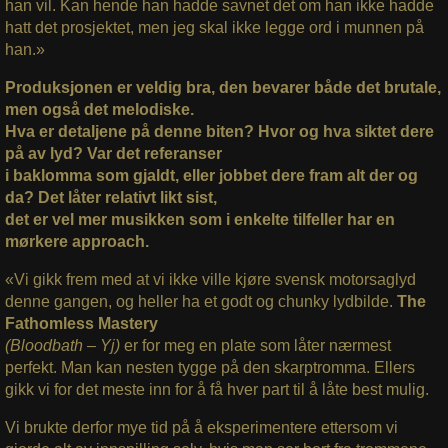
han vil. Kan hende han hadde savnet det om han ikke hadde
hatt det prosjektet, men jeg skal ikke legge ord i munnen på
han.»
Produksjonen er veldig bra, den bevarer både det brutale,
men også det melodiske.
Hva er detaljene på denne biten? Hvor og hva siktet dere
på av lyd? Var det referanser
i baklomma som gjaldt, eller jobbet dere fram alt der og
da? Det låter relativt likt sist,
det er vel mer musikken som i enkelte tilfeller har en
mørkere approach.
«Vi gikk frem med at vi ikke ville kjøre svensk motorsaglyd
denne gangen, og heller ha et godt og chunky lydbilde.
The
Fathomless Mastery
(Bloodbath – Yj)
er for meg en plate som låter nærmest
perfekt. Man kan nesten tygge på den skarptromma. Ellers
gikk vi for det meste inn for å få hver part til å låte best mulig.
Vi brukte derfor mye tid på å eksperimentere ettersom vi