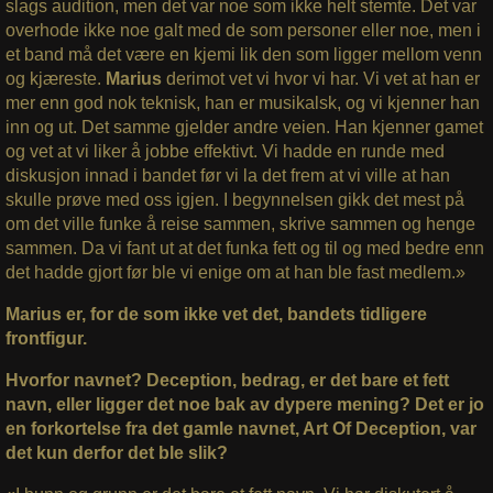
slags audition, men det var noe som ikke helt stemte. Det var
overhode ikke noe galt med de som personer eller noe, men i
et band må det være en kjemi lik den som ligger mellom venn
og kjæreste.
Marius
derimot vet vi hvor vi har. Vi vet at han er
mer enn god nok teknisk, han er musikalsk, og vi kjenner han
inn og ut. Det samme gjelder andre veien. Han kjenner gamet
og vet at vi liker å jobbe effektivt. Vi hadde en runde med
diskusjon innad i bandet før vi la det frem at vi ville at han
skulle prøve med oss igjen. I begynnelsen gikk det mest på
om det ville funke å reise sammen, skrive sammen og henge
sammen. Da vi fant ut at det funka fett og til og med bedre enn
det hadde gjort før ble vi enige om at han ble fast medlem.»
Marius er, for de som ikke vet det, bandets tidligere
frontfigur.
Hvorfor navnet? Deception, bedrag, er det bare et fett
navn, eller ligger det noe bak av dypere mening? Det er jo
en forkortelse fra det gamle navnet, Art Of Deception, var
det kun derfor det ble slik?