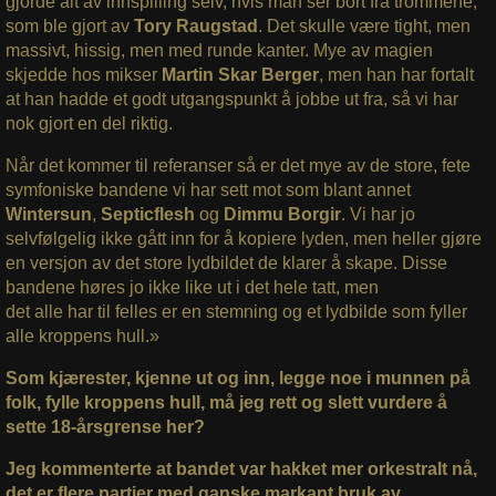
gjorde alt av innspilling selv, hvis man ser bort fra trommene,
som ble gjort av
Tory Raugstad
. Det skulle være tight, men
massivt, hissig, men med runde kanter. Mye av magien
skjedde hos mikser
Martin Skar Berger
, men han har fortalt
at han hadde et godt utgangspunkt å jobbe ut fra, så vi har
nok gjort en del riktig.
Når det kommer til referanser så er det mye av de store, fete
symfoniske bandene vi har sett mot som blant annet
Wintersun
,
Septicflesh
og
Dimmu Borgir
. Vi har jo
selvfølgelig ikke gått inn for å kopiere lyden, men heller gjøre
en versjon av det store lydbildet de klarer å skape.
Disse
bandene høres jo ikke like ut i det hele tatt, men
det alle har til felles er en stemning og et lydbilde som fyller
alle kroppens hull.»
Som kjærester, kjenne ut og inn, legge noe i munnen på
folk, fylle kroppens hull, må jeg rett og slett vurdere å
sette 18-årsgrense her?
Jeg kommenterte at bandet var hakket mer orkestralt nå,
det er flere partier med ganske markant bruk av