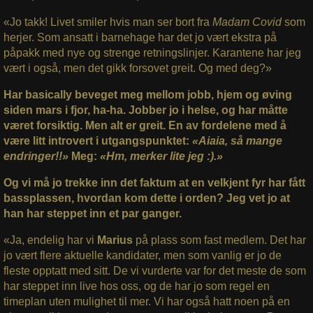
«Jo takk! Livet smiler hvis man ser bort fra
Madam Covid
som
herjer. Som ansatt i barnehage har det jo vært ekstra på
påpakk med nye og strenge retningslinjer. Karantene har jeg
vært i også, men det gikk forsovet greit. Og med deg?»
Har basically beveget meg mellom jobb, hjem og øving
siden mars i fjor, ha-ha. Jobber jo i helse, og har måtte
været forsiktig. Men alt er greit. En av fordelene med å
være litt introvert i utgangspunktet:
«Aiaia, så mange
endringer!!»
Meg:
«Hm, merker lite jeg :).»
Og vi må jo trekke inn det faktum at en velkjent fyr har fått
bassplassen, hvordan kom dette i orden? Jeg vet jo at
han har steppet inn et par ganger.
«Ja, endelig har vi
Marius
på plass som fast medlem. Det har
jo vært flere aktuelle kandidater, men som vanlig er jo de
fleste opptatt med sitt. De vi vurderte var for det meste de som
har steppet inn live hos oss, og de har jo som regel en
timeplan uten mulighet til mer. Vi har også hatt noen på en