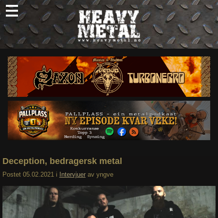
Skip
to
content
Nyheter
Omtaler
Intervjuer
Om oss
Abonner
Søk
etter:
Deception, bedragersk metal
Postet
05.02.2021
i
Intervjuer
av
yngve