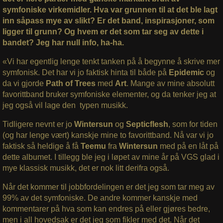
symfoniske virkemidler. Hva var grunnen til at det ble lagt
inn såpass mye av slikt? Er det band, inspirasjoner, som
ligger til grunn? Og hvem er det som tar seg av dette i
bandet? Jeg har null info, ha-ha.
«Vi har egentlig lenge tenkt tanken på å begynne å skrive mer
symfonisk. Det har vi jo faktisk hinta til både på
Epidemic
og
da vi gjorde
Path of Trees
med
Art
. Mange av mine absolutt
favorittband bruker symfoniske elementer, og da tenker jeg at
jeg også vil lage den typen musikk.
Tidligere nevnt er jo
Wintersun
og
Septicflesh
, som for tiden
(og har lenge vært) kanskje mine to favorittband. Nå var vi jo
faktisk så heldige å få
Teemu
fra
Wintersun
med på en låt på
dette albumet. I tillegg ble jeg i løpet av mine år på VGS glad i
mye klassisk musikk, det er nok litt derifra også.
Når det kommer til jobbfordelingen er det jeg som tar meg av
99% av det symfoniske. De andre kommer kanskje med
kommentarer på hva som kan endres på eller gjøres bedre,
men i all hovedsak er det jeg som fikler med det. Når det