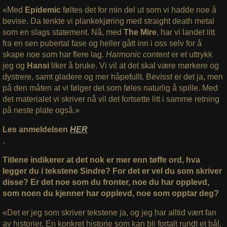
«Med
Epidemic
føltes det for min del ut som vi hadde noe å
bevise. Da tenkte vi plankekjøring med straight death metal
som en slags statement. Nå, med
The Mire
, har vi landet litt
fra en sen pubertal fase og heller gått inn i oss selv for å
skape noe som har flere lag.
Harmonic content
er et uttrykk
jeg og
Hansi
liker å bruke. Vi vil at det skal være mørkere og
dystrere, samt gladere og mer håpefullt. Bevisst er det ja, men
på den måten at vi følger det som føles naturlig å spille. Med
det materialet vi skriver nå vil det fortsette litt i samme retning
på neste plate også.»
Les anmeldelsen
HER
.
Titlene indikerer at det nok er mer enn tøffe ord, hva
legger du i tekstene Sindre? For det er vel du som skriver
disse? Er det noe som du fronter, noe du har opplevd,
som noen du kjenner har opplevd, noe som opptar deg?
«Det er jeg som skriver tekstene ja, og jeg har alltid vært fan
av historier. En konkret historie som kan bli fortalt rundt et bål,