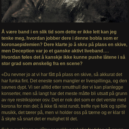
Å være band i en slik tid som dette er ikke lett kan jeg
tenke meg, hvordan jobber dere i denne bobla som er
koronaepidemien? Dere klarte jo å skru på plass en skive,
men Deception var jo et ganske aktivt liveband….
Hvordan føles det å kanskje ikke kunne pushe låtene i så
stor grad som ønskelig fra en scene?
«Du nevner jo at vi har fått på plass en skive, så akkurat det
har funka fint. Det eneste som mangler er livespillinga, og den
savnes dypt. Vi ser alltid etter smutthull der vi kan planlegge
konserter, men så langt har det meste måtte bli utsatt på grunn
av nye restriksjoner osv. Det er nok det som er det verste med
korona for min del; å ikke få reist rundt, treffe nye folk og spille
musikk, det tærer på, men vi holder oss på tærne og er klar til
å skyte så snart det er mulighet til det.