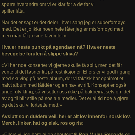
spørre hverandre om vi er klar for å dø før vi
spiller låta.
Når det er sagt er det deler i hver sang jeg er superfornøyd
med. Det er jo ikke noen hele låter jeg er misfornøyd med,
men man får jo sine favoritter.»
Hva er neste punkt på agendaen nå? Hva er neste
bevegelse foruten å slippe skiva?
«Vi har noe konserter vi gjerne skulle få spilt, men det får
vente til det løsner litt på restriksjoner. Ellers er vi godt i gang
med skriving på neste album, der vi faktisk har oppimot et
halvt album med låtidéer og en hav av riff. Konsept er også
under utvikling, så vi setter oss ikke på bakbeina selv om det
av og til blir stille på sosiale medier. Det er alltid noe å gjøre
og det skal vi fortsette med.»
Avslutt som du/dere veil, her er alt lov innenfor norsk lov.
Merch, linker, hat og elsk, ros og ris:
«Ellers vil jeg bare gi en shoutout til
Rob Mules Records
og