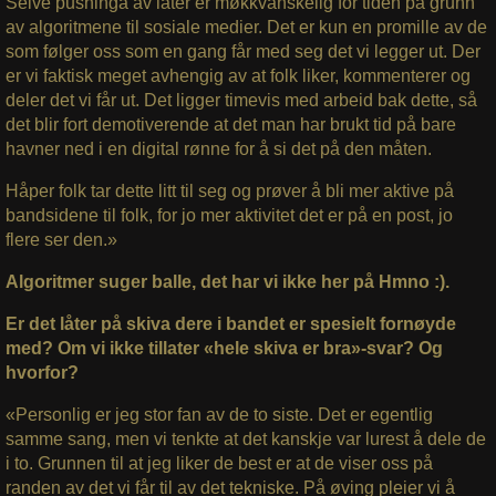
Selve pushinga av låter er møkkvanskelig for tiden på grunn
av algoritmene til sosiale medier. Det er kun en promille av de
som følger oss som en gang får med seg det vi legger ut. Der
er vi faktisk meget avhengig av at folk liker, kommenterer og
deler det vi får ut. Det ligger timevis med arbeid bak dette, så
det blir fort demotiverende at det man har brukt tid på bare
havner ned i en digital rønne for å si det på den måten.
Håper folk tar dette litt til seg og prøver å bli mer aktive på
bandsidene til folk, for jo mer aktivitet det er på en post, jo
flere ser den.»
Algoritmer suger balle, det har vi ikke her på Hmno :).
Er det låter på skiva dere i bandet er spesielt fornøyde
med? Om vi ikke tillater «hele skiva er bra»-svar? Og
hvorfor?
«Personlig er jeg stor fan av de to siste. Det er egentlig
samme sang, men vi tenkte at det kanskje var lurest å dele de
i to. Grunnen til at jeg liker de best er at de viser oss på
randen av det vi får til av det tekniske. På øving pleier vi å