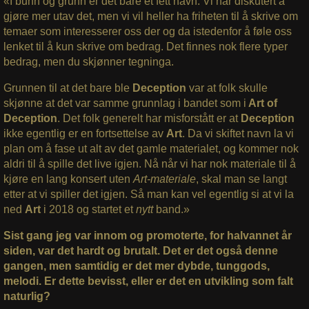
«I bunn og grunn er det bare et fett navn. Vi har diskutert å
gjøre mer utav det, men vi vil heller ha friheten til å skrive om
temaer som interesserer oss der og da istedenfor å føle oss
lenket til å kun skrive om bedrag. Det finnes nok flere typer
bedrag, men du skjønner tegninga.
Grunnen til at det bare ble
Deception
var at folk skulle
skjønne at det var samme grunnlag i bandet som i
Art of
Deception
. Det folk generelt har misforstått er at
Deception
ikke egentlig er en fortsettelse av
Art
. Da vi skiftet navn la vi
plan om å fase ut alt av det gamle materialet, og kommer nok
aldri til å spille det live igjen. Nå når vi har nok materiale til å
kjøre en lang konsert uten
Art-materiale
, skal man se langt
etter at vi spiller det igjen. Så man kan vel egentlig si at vi la
ned
Art
i 2018 og startet et
nytt
band.»
Sist gang jeg var innom og promoterte, for halvannet år
siden, var det hardt og brutalt. Det er det også denne
gangen, men samtidig er det mer dybde, tunggods,
melodi. Er dette bevisst, eller er det en utvikling som falt
naturlig?