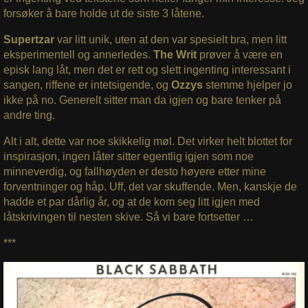
forsøker å bare holde ut de siste 3 låtene.
Supertzar
var litt unik, uten at den var spesielt bra, men litt
eksperimentell og annerledes.
The Writ
prøver å være en
episk lang låt, men det er rett og slett ingenting interessant i
sangen, riffene er intetsigende, og
Ozzys
stemme hjelper jo
ikke på no. Generelt sitter man da igjen og bare tenker på
andre ting.
Alt i alt, dette var noe skikkelig møl. Det virker helt blottet for
inspirasjon, ingen låter sitter egentlig igjen som noe
minneverdig, og fallhøyden er desto høyere etter mine
forventninger og håp. Uff, det var skuffende. Men, kanskje de
hadde et par dårlig år, og at de kom seg litt igjen med
låtskrivingen til nesten skive. Så vi bare fortsetter …
***