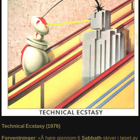
Technical Ecstasy (1976)
Forventninger
: «Å høre gjennom 6
Sabbath
-skiver i løpet av