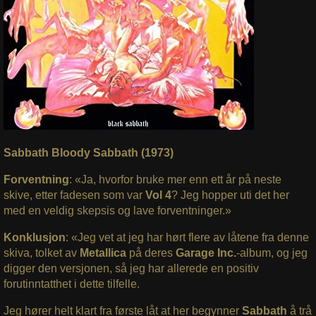
Sabbath Bloody Sabbath (1973)
Forventning
: «Ja, hvorfor bruke mer enn ett år på neste
skive, etter fadesen som var
Vol 4
? Jeg hopper uti det her
med en veldig skepsis og lave forventninger.»
Konklusjon
: «Jeg vet at jeg har hørt flere av låtene fra denne
skiva, tolket av
Metallica
på deres
Garage Inc.
-album, og jeg
digger den versjonen, så jeg har allerede en positiv
forutinntatthet i dette tilfelle.
Jeg hører helt klart fra første låt at her begynner
Sabbath
å trå