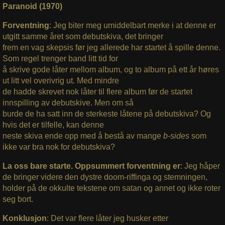
Paranoid (1970)
Forventning
:
Jeg biter meg umiddelbart merke i at denne er
utgitt samme året som debutskiva, det bringer
frem en vag skepsis før jeg allerede har startet å spille denne.
Som regel trenger band litt tid for
å skrive gode låter mellom album, og to album på ett år høres
ut litt vel overivrig ut. Med mindre
de hadde skrevet nok låter til flere album før de startet
innspilling av debutskive. Men om så
burde de ha satt inn de sterkeste låtene på debutskiva? Og
hvis det er tilfelle, kan denne
neste skiva ende opp med å bestå av mange
b-sides
som
ikke var bra nok for debutskiva?
La oss bare starte. Oppsummert forventning er
: Jeg håper
de bringer videre den dystre doom-riffinga og stemningen,
holder på de okkulte tekstene om satan og annet og ikke roter
seg bort.
Konklusjon
: Det var flere låter jeg husker etter