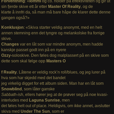
Forventning
: «
Iommi
og co. holder på effektiviteten og gir ut
sin fjerde skive ett år etter
Master Of Reality
, og de
klarte å innfri da, så man må bare håpe de klarer dette denne
gangen også?»
Konklusjon
: «Skiva s
tarter veldig anonymt, med en helt
annen stemning enn det tyngre og melankolske fra forrige
skive.
Changes
var en låt som var mindre anonym, men hadde
kanskje passet godt inn på en nyere
Ozzy-
soloskive. Den føles dog malplassert på en skive som
dette som skal følge opp
Masters O
f Reality
. Låtene er veldig rock’n roll/blues, og jeg lurer på
hva som har skjedd med det bandet
jeg virkelig digget for ett album siden. Man har en låt som
Snowblind
, som låter ganske
Sabbath-ish
, ellers hører jeg at de prøver seg på noe kvasi-
interludes med
Laguna Sunrise
, men
det føles helt out of place. Heldigvis, om ikke annet, avslutter
skiva med
Under The Sun
, som er