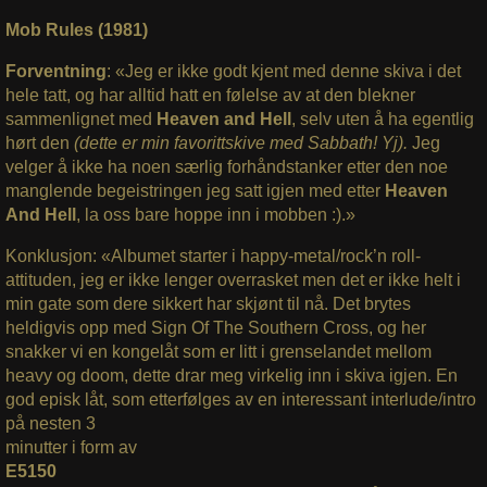
Mob Rules (1981)
Forventning
: «Jeg er ikke godt kjent med denne skiva i det
hele tatt, og har alltid hatt en følelse av at den blekner
sammenlignet med
Heaven and Hell
, selv uten å ha egentlig
hørt den
(dette er min favorittskive med Sabbath! Yj).
Jeg
velger å ikke ha noen særlig forhåndstanker etter den noe
manglende begeistringen jeg satt igjen med etter
Heaven
And Hell
, la oss bare hoppe inn i mobben :).»
Konklusjon: «Albumet starter i happy-metal/rock’n roll-
attituden, jeg er ikke lenger overrasket men det er ikke helt i
min gate som dere sikkert har skjønt til nå. Det brytes
heldigvis opp med Sign Of The Southern Cross, og her
snakker vi en kongelåt som er litt i grenselandet mellom
heavy og doom, dette drar meg virkelig inn i skiva igjen.
En
god episk låt, som etterfølges av en interessant interlude/intro
på nesten 3
minutter i form av
E5150