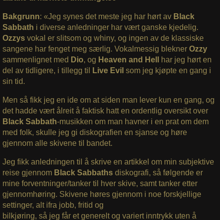
Bakgrunn
: «Jeg synes det meste jeg har hørt av
Black
Sabbath
i diverse anledninger har vært ganske kjedelig.
Ozzys
vokal er slitsom og whiny, og ingen av de klassiske
sangene har fenget meg særlig. Vokalmessig blekner
Ozzy
sammenlignet med
Dio
, og
Heaven and Hell
har jeg hørt en
del av tidligere, i tillegg til
Live Evil
som jeg kjøpte en gang i
sin tid.
Men så fikk jeg en ide om at siden man lever kun en gang, og
det hadde vært ålreit å faktisk hatt en ordentlig oversikt over
Black Sabbath
-musikken om man havner i en prat om dem
med folk, skulle jeg gi diskografien en sjanse og høre
gjennom alle skivene til bandet.
Jeg fikk anledningen til å skrive en artikkel om min subjektive
reise gjennom
Black Sabbaths
diskografi, så følgende er
mine forventninger/tanker til hver skive, samt tanker etter
gjennomhøring. Skivene høres gjennom i noe forskjellige
settinger, alt ifra jobb, fritid og
bilkjøring, så jeg får et generelt og variert inntrykk uten å