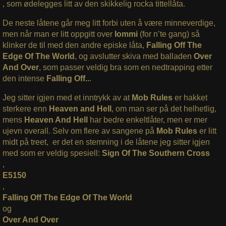
, som ødelegges litt av den skikkelig rocka tittellåta.
De neste låtene går meg litt forbi uten å være minneverdige,
men når man er litt oppgitt over
Iommi
(for n’te gang) så
klinker de til med den andre episke låta,
Falling Off The
Edge Of The World
, og avslutter skiva med balladen
Over
And Over
, som passer veldig bra som en nedtrapping etter
den intense
Falling Off..
.
Jeg sitter igjen med et inntrykk av at
Mob Rules
er hakket
sterkere enn
Heaven and Hell
, om man ser på det helhetlig,
mens
Heaven And Hell
har bedre enkeltlåter, men er mer
ujevn overall. Selv om flere av sangene på
Mob Rules
er litt
midt på treet, er det en stemning i de låtene jeg sitter igjen
med som er veldig spesiell:
Sign Of The Southern Cross
,
E5150
,
Falling Off The Edge Of The World
og
Over And Over