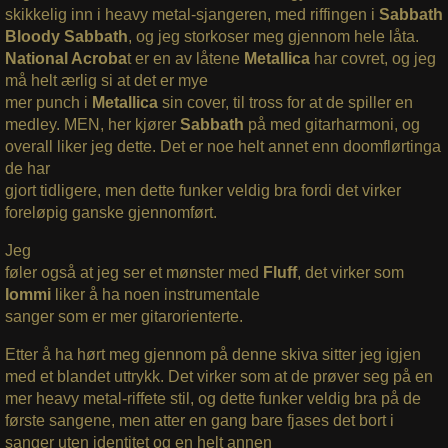
skikkelig inn i heavy metal-sjangeren, med riffingen i
Sabbath
Bloody Sabbath
, og jeg storkoser meg gjennom hele låta.
National Acroba
t er en av låtene
Metallica
har covret, og jeg
må helt ærlig si at det er mye
mer punch i
Metallica
sin cover, til tross for at de spiller en
medley. MEN, her kjører
Sabbath
på med gitarharmoni, og
overall liker jeg dette.
Det er noe helt annet enn doomflørtinga
de har
gjort tidligere, men dette funker veldig bra fordi det virker
foreløpig ganske gjennomført.
Jeg
føler også at jeg ser et mønster med
Fluff
, det virker som
Iommi
liker å ha noen instrumentale
sanger som er mer gitarorienterte.
Etter å ha hørt meg gjennom på denne skiva sitter jeg igjen
med et blandet uttrykk. Det virker som at de prøver seg på en
mer heavy metal-riffete stil, og dette funker veldig bra på de
første sangene, men atter en gang bare fjases det bort i
sanger uten identitet og en helt annen