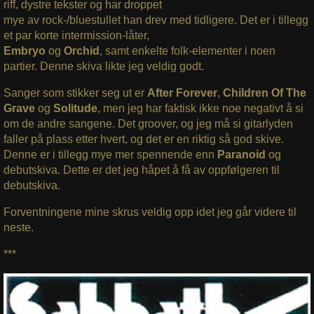
riff, dystre tekster og har droppet
mye av rock-/bluestullet han drev med tidligere. Det er i tillegg
et par korte intermission-låter,
Embryo
og
Orchid
, samt enkelte folk-elementer i noen
partier. Denne skiva likte jeg veldig godt.
Sanger som stikker seg ut er
After Forever
,
Children Of The
Grave
og
Solitude
, men jeg har faktisk ikke noe negativt å si
om de andre sangene. Det groover, og jeg må si gitarlyden
faller på plass etter hvert, og det er en riktig så god skive.
Denne er i tillegg mye mer spennende enn
Paranoid
og
debutskiva. Dette er det jeg håpet å få av oppfølgeren til
debutskiva.
Forventningene mine skrus veldig opp idet jeg går videre til
neste.
***