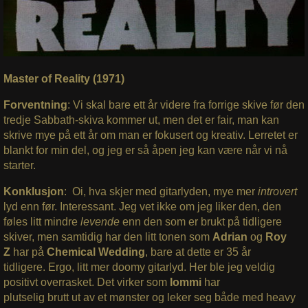
Master of Reality (1971)
Forventning
: Vi skal bare ett år videre fra forrige skive før den
tredje Sabbath-skiva kommer ut, men det er fair, man kan
skrive mye på ett år om man er fokusert og kreativ. Lerretet er
blankt for min del, og jeg er så åpen jeg kan være når vi nå
starter.
Konklusjon
: Oi, hva skjer med gitarlyden, mye mer
introvert
lyd enn før. Interessant. Jeg vet ikke om jeg liker den, den
føles litt mindre
levende
enn den som er brukt på tidligere
skiver, men samtidig har den litt tonen som
Adrian
og
Roy
Z
har på
Chemical Wedding
, bare at dette er 35 år
tidligere.
Ergo, litt mer doomy gitarlyd. Her ble jeg veldig
positivt overrasket. Det virker som
Iommi
har
plutselig brutt ut av et mønster og leker seg både med heavy