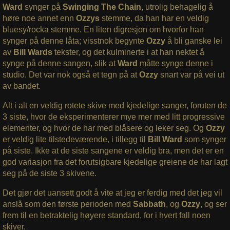
Ward
synger på
Swinging The Chain
, utrolig behagelig å
høre noe annet enn
Ozzys
stemme, da han har en veldig
bluesy/rocka stemme. En liten digresjon om hvorfor han
synger på denne låta; visstnok begynte
Ozzy
å bli ganske lei
av
Bill Wards
tekster, og det kulminerte i at han nektet å
synge på denne sangen, slik at
Ward
måtte synge denne i
studio. Det var nok også et tegn på at
Ozzy
snart var på vei ut
av bandet.
Alt i alt en veldig rotete skive med kjedelige sanger, foruten de
3 siste, hvor de eksperimenterer mye mer med litt progressive
elementer, og hvor de har med blåsere og leker seg. Og
Ozzy
er veldig lite tilstedeværende, i tillegg til
Bill Ward
som synger
på siste. Ikke at de siste sangene er veldig bra, men det er en
god variasjon fra det forutsigbare kjedelige greiene de har lagt
seg på de siste 3 skivene.
Det gjør det uansett godt å vite at jeg er ferdig med det jeg vil
anslå som den første perioden med
Sabbath
, og
Ozzy
, og ser
frem til en betraktelig høyere standard, for i hvert fall noen
skiver.