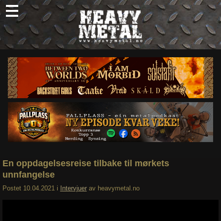
Skip
to
content
Nyheter
Omtaler
Intervjuer
Om oss
Abonner
Søk
etter:
En oppdagelsesreise tilbake til mørkets
unnfangelse
Postet
10.04.2021
i
Intervjuer
av
heavymetal.no