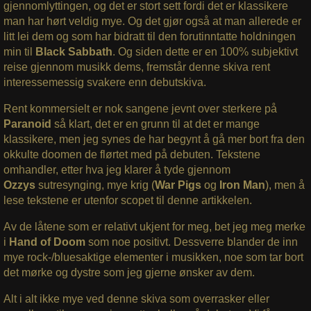
gjennomlyttingen, og det er stort sett fordi det er klassikere
man har hørt veldig mye. Og det gjør også at man allerede er
litt lei dem og som har bidratt til den forutinntatte holdningen
min til
Black Sabbath
. Og siden dette er en 100% subjektivt
reise gjennom musikk dems, fremstår denne skiva rent
interessemessig svakere enn debutskiva.
Rent kommersielt er nok sangene jevnt over sterkere på
Paranoid
så klart, det er en grunn til at det er mange
klassikere, men jeg synes de har begynt å gå mer bort fra den
okkulte doomen de flørtet med på debuten. Tekstene
omhandler, etter hva jeg klarer å tyde gjennom
Ozzys
sutresynging, mye krig (
War Pigs
og
Iron Man
), men å
lese tekstene er utenfor scopet til denne artikkelen.
Av de låtene som er relativt ukjent for meg, bet jeg meg merke
i
Hand of Doom
som noe positivt. Dessverre blander de inn
mye rock-/bluesaktige elementer i musikken, noe som tar bort
det mørke og dystre som jeg gjerne ønsker av dem.
Alt i alt ikke mye ved denne skiva som overrasker eller