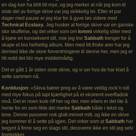
en dag kan ha blitt litt mye, og jeg merker at når jeg kom til
siste del av forrige skive var jeg skikkelig lei. Etter et par
dager med pause er jeg klar for å gyve løs videre med
Technical Ecstasy
. Jeg husker at forrige skive var en ganske
stor skuffelse, og det virker som om
Iommi
virkelig sliter med
å kjøre en konsekvent stil, noe jeg tror
Sabbath
trenger for å
skape et bra helhetlig album. Men med litt
friske ører
har jeg
dermed ikke de store forventningene til denne her, men jeg er
litt redd det blir mye middelmådig.
Det er gått 1 år siden siste skive, og vi ser hva de har klart å
sette sammen nå.
Konklusjon
: «Skiva bærer preg av å være veldig rock’n roll
med mye fokus på tapt kjærlighet på et ekstremt overfladisk
nivå. Det er noen kule riff her og der, men ellers er det lite å
hente for en som likte det mørke
Sabbath
både i tekst og
tone. Denne passerer nok glatt minnet mitt, og ikke en skive
jeg kommer til å sette på igjen. Det virker som at
Sabbath
har
begynt å finne seg en slags stil, dessverre ikke en stil jeg selv
foretrekker.