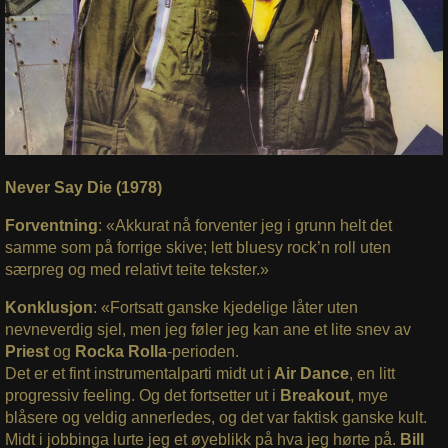
Never Say Die (1978)
Forventning
: «Akkurat nå forventer jeg i grunn helt det
samme som på forrige skive; lett bluesy rock’n roll uten
særpreg og med relativt teite tekster.»
Konklusjon
: «Fortsatt ganske kjedelige låter uten
nevneverdig sjel, men jeg føler jeg kan ane et lite snev av
Priest
og
Rocka Rolla
-perioden.
Det er et fint instrumentalparti midt ut i
Air Dance
, en litt
progressiv feeling. Og det fortsetter ut i
Breakout
, mye
blåsere og veldig annerledes, og det var faktisk ganske kult.
Midt i jobbinga lurte jeg et øyeblikk på hva jeg hørte på.
Bill