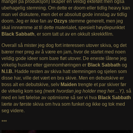
mangel på produksjon) skaper en veldig ektefølt men også
ubehagelig stemning. Om dette er doom eller tidlig heavy kan
man vel diskutere, men det er absolutt gode innslag av tidlig
doom. Jeg er ikke fan av
Ozzys
stemme generelt, men jeg
skal innrømme at til dette materialet, spesielt høydepunktet
Black Sabbath
, er som tatt ut av en okkult skrekkfilm.
Overall så mister jeg dog fort interessen utover skiva, og det
bærer mer preg av å være en jam, hvor de startet med noen
veldig gode ideer som bare fløt utover. De eneste låtene jeg
virkelig husker etter gjennomhøringen er
Black Sabbath
og
N.I.B.
Hadde resten av skiva hatt stemningen og sjelen som
disse har, ville det vært en bra skive. Men en debutskive er
tross alt en debutskive, selv
Maiden
trengte et par skiver før
de virkelig kom seg
(merk hvordan jeg holder meg her…Y),
så
med en lett følelse av optimisme så ser vi hva
Black Sabbath
lærte av første skiva om hva som funket og ikke og tok med
seg videre.
***