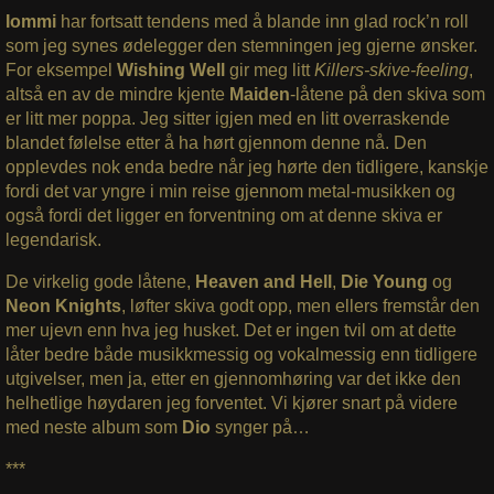
Iommi
har fortsatt tendens med å blande inn glad rock’n roll
som jeg synes ødelegger den stemningen jeg gjerne ønsker.
For eksempel
Wishing Well
gir meg litt
Killers-skive-feeling
,
altså en av de mindre kjente
Maiden
-låtene på den skiva som
er litt mer poppa. Jeg sitter igjen med en litt overraskende
blandet følelse etter å ha hørt gjennom denne nå. Den
opplevdes nok enda bedre når jeg hørte den tidligere, kanskje
fordi det var yngre i min reise gjennom metal-musikken og
også fordi det ligger en forventning om at denne skiva er
legendarisk.
De virkelig gode låtene,
Heaven and Hell
,
Die Young
og
Neon Knights
, løfter skiva godt opp, men ellers fremstår den
mer ujevn enn hva jeg husket. Det er ingen tvil om at dette
låter bedre både musikkmessig og vokalmessig enn tidligere
utgivelser, men ja, etter en gjennomhøring var det ikke den
helhetlige høydaren jeg forventet. Vi kjører snart på videre
med neste album som
Dio
synger på…
***