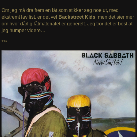
Om jeg må dra frem en låt som stikker seg noe ut, med
ekstremt lav list, er det vel
Backstreet Kids
, men det sier mer
om hvor dårlig låtmaterialet er generelt. Jeg tror det er best at
jeg humper videre…
***