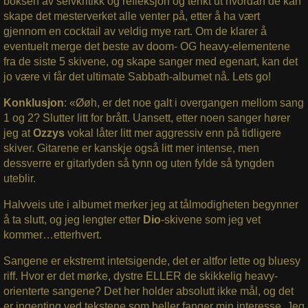
boksen av selvkritikk og refleksjon og tenkt ut hvordan de kan
skape det mesterverket alle venter på, etter å ha vært
gjennom en cocktail av veldig mye rart. Om de klarer å
eventuelt merge det beste av doom- OG heavy-elementene
fra de siste 5 skivene, og skape sanger med egenart, kan det
jo være vi får det ultimate Sabbath-albumet nå. Lets go!
Konklusjon
: «Øøh, er det noe galt i overgangen mellom sang
1 og 2? Slutter litt for brått. Uansett, etter noen sanger hører
jeg at
Ozzys
vokal låter litt mer aggressiv enn på tidligere
skiver. Gitarene er kanskje også litt mer intense, men
dessverre er gitarlyden så tynn og uten fylde så tyngden
uteblir.
Halvveis ute i albumet merker jeg at tålmodigheten begynner
å ta slutt, og jeg lengter etter
Dio
-skivene som jeg vet
kommer…etterhvert.
Sangene er ekstremt intetsigende, det er altfor lette og bluesy
riff. Hvor er det mørke, dystre ELLER de skikkelig heavy-
orienterte sangene? Det her holder absolutt ikke mål, og det
er ingenting ved tekstene som heller fanger min interesse. Jeg