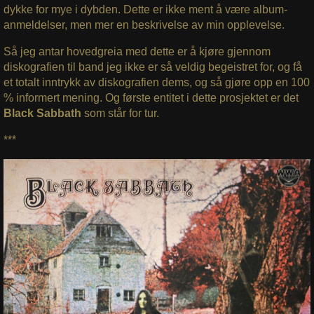
dykke for mye i dybden. Dette er ikke ment å være album-
anmeldelser, men mer en beskrivelse av min opplevelse.
Så jeg antar hovedgreia med dette er å kjøre gjennom
diskografien til band jeg ikke er så veldig begeistret for, og få
et totalt inntrykk av diskografien dems, og så gjøre opp en 100
% informert mening. Og første entitet i dette prosjektet er det
Black Sabbath
som står for tur.
***