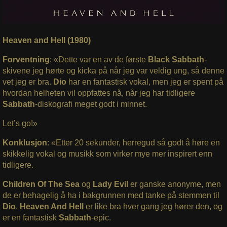
Heaven and Hell (1980)
Forventning
: «Dette var en av de første
Black Sabbath
-
skivene jeg hørte og kicka på når jeg var veldig ung, så denne
vet jeg er bra.
Dio
har en fantastisk vokal, men jeg er spent på
hvordan helheten vil oppfattes nå, når jeg har tidligere
Sabbath
-diskografi meget godt i minnet.
Let’s go!»
Konklusjon
: «Etter 20 sekunder, herregud så godt å høre en
skikkelig vokal og musikk som virker mye mer inspirert enn
tidligere.
Children Of The Sea
og
Lady Evil
er ganske anonyme, men
de er behagelig å ha i bakgrunnen med tanke på stemmen til
Dio
.
Heaven And Hell
er like bra hver gang jeg hører den, og
er en fantastisk
Sabbath
-epic.