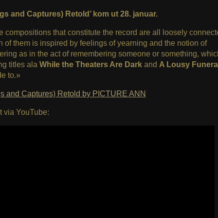
ngs and Captures) Retold’ kom ut 28. januar.
e compositions that constitute the record are all loosely connect
h of them is inspired by feelings of yearning and the notion of
ring as in the act of remembering someone or something, whic
g titles ala
While the Theaters Are Dark
and
A Lousy Funeral
e to.»
gs and Captures) Retold by PICTURE ANN
t via YouTube: