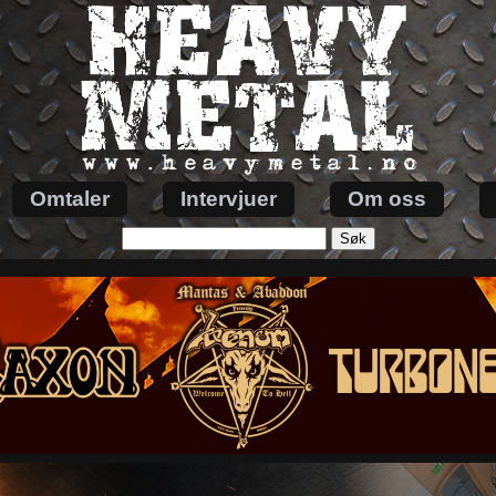
Omtaler
Intervjuer
Om oss
Søk
etter: