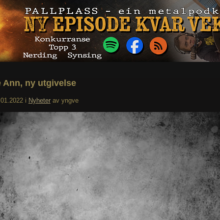
e Ann, ny utgivelse
.01.2022
i
Nyheter
av
yngve