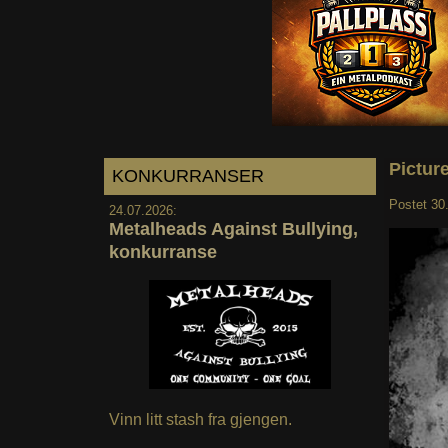
Pictur
KONKURRANSER
Postet
30
24.07.2026:
Metalheads Against Bullying,
konkurranse
Vinn litt stash fra gjengen.