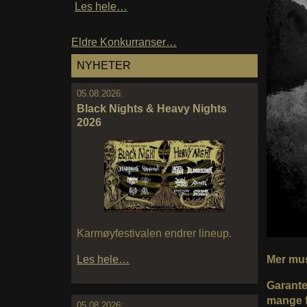
Les hele…
Eldre Konkurranser…
NYHETER
05.08.2026:
Black Nights & Heavy Nights
2026
Karmøyfestivalen endrer lineup.
Mer mus
Les hele…
Garanter
mange f
05.08.2026: