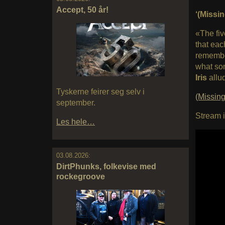
Accept, 50 år!
‘(Missi
«The fiv
that eac
remembe
what son
Iris
allud
Tyskerne feirer seg selv i
(Missin
september.
Stream i
Les hele…
03.08.2026:
DirtPhunks, folkevise med
rockegroove