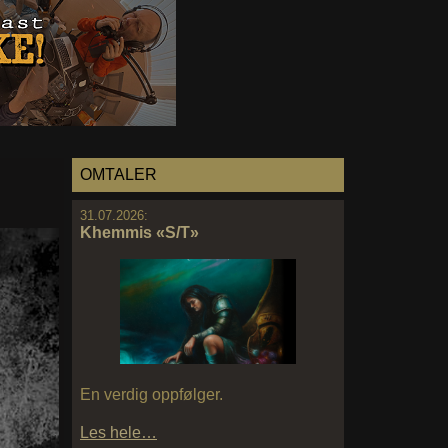
OMTALER
31.07.2026:
Khemmis «S/T»
En verdig oppfølger.
Les hele…