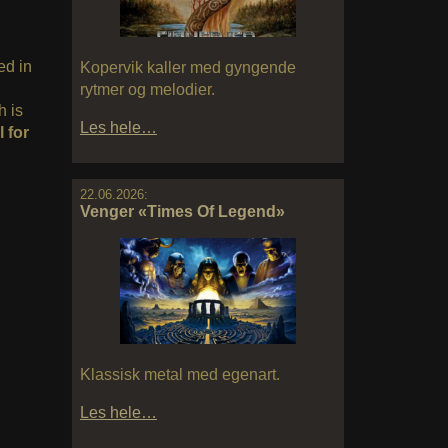
ed in
Kopervik kaller med gyngende
rytmer og melodier.
h is
Les hele…
 for
22.06.2026:
Venger «Times Of Legend»
Klassisk metal med egenart.
Les hele…