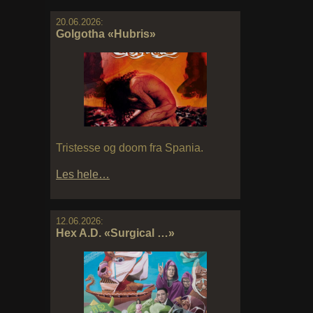
20.06.2026:
Golgotha «Hubris»
Tristesse og doom fra Spania.
Les hele…
12.06.2026:
Hex A.D. «Surgical …»