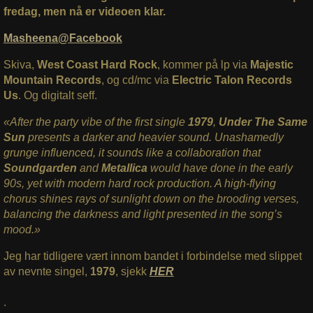
fredag, men nå er videoen klar.
Masheena@Facebook
Skiva,
West Coast Hard Rock
, kommer på lp via
Majestic
Mountain Records
, og cd/mc via
Electric Talon Records
Us
. Og digitalt seff.
«After the party vibe of the first single
1979
,
Under The Same
Sun
presents a darker and heavier sound. Unashamedly
grunge influenced, it sounds like a collaboration that
Soundgarden
and
Metallica
would have done in the early
90s, yet with modern hard rock production. A high-flying
chorus shines rays of sunlight down on the brooding verses,
balancing the darkness and light presented in the song’s
mood.»
Jeg har tidligere vært innom bandet i forbindelse med slippet
av nevnte singel,
1979
, sjekk
HER
.