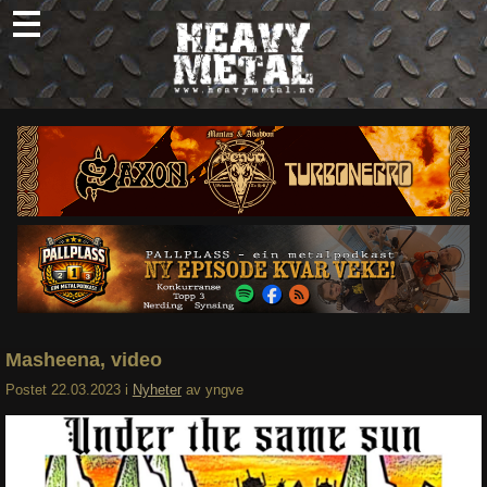
Skip
to
content
Nyheter
Omtaler
Intervjuer
Om oss
Abonner
Søk
etter:
Masheena, video
Postet
22.03.2023
i
Nyheter
av
yngve