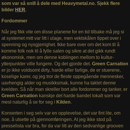
som var så snill å dele med Heavymetal.no. Sjekk flere
bilder
HER
.
Fordommer
Når jeg fikk vite om disse planene for en tid tilbake må jeg si
at systemet mitt var litt i ulage, men vektskålen tippet over i
spenning og nysgjerrighet. Ikke bare over om det kom til å
komme folk nok til å fylle salen og sikre at det gikk rundt
økonomisk, men om denne koblingen mellom to kultur-
ytterpunkter ville fungere. Og det gjorde det.
Green Carnation
er jo ikke voldsomt dirty, harde eller farlige, de er stuerene,
koselige karer, og jeg tror de fleste oppegående mennesker,
uavhengig alder og musikksmak, kunne ha taklet denne
kvelden. Så når man skreller bort alle fordommer og tanker, er
Green Carnation
kanskje det harde bandet lokalt som var
mest naturlig å se for seg i
Kilden
.
Konserten i seg selv var en opplevelse, det var fint lite, om
noe, å utsette på gjennomføringen. At jeg ikke stod på
presselista var bra, for da var litt av den sedvanlige grooven