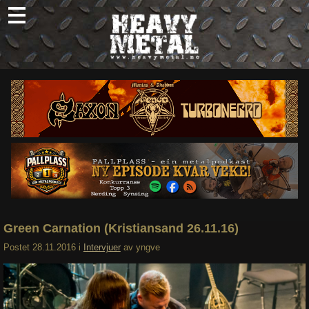
Skip
to
content
Nyheter
Omtaler
Intervjuer
Om oss
Abonner
Søk
etter:
Green Carnation (Kristiansand 26.11.16)
Postet
28.11.2016
i
Intervjuer
av
yngve