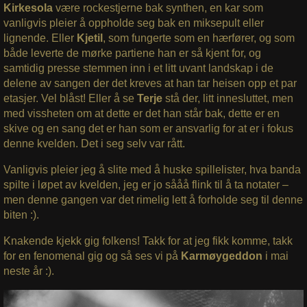
Kirkesola
være rockestjerne bak synthen, en kar som
vanligvis pleier å oppholde seg bak en miksepult eller
lignende. Eller
Kjetil
, som fungerte som en hærfører, og som
både leverte de mørke partiene han er så kjent for, og
samtidig presse stemmen inn i et litt uvant landskap i de
delene av sangen der det kreves at han tar heisen opp et par
etasjer. Vel blåst! Eller å se
Terje
stå der, litt innesluttet, men
med vissheten om at dette er det han står bak, dette er en
skive og en sang det er han som er ansvarlig for at er i fokus
denne kvelden. Det i seg selv var rått.
Vanligvis pleier jeg å slite med å huske spillelister, hva banda
spilte i løpet av kvelden, jeg er jo sååå flink til å ta notater –
men denne gangen var det rimelig lett å forholde seg til denne
biten :).
Knakende kjekk gig folkens! Takk for at jeg fikk komme, takk
for en fenomenal gig og så ses vi på
Karmøygeddon
i mai
neste år :).