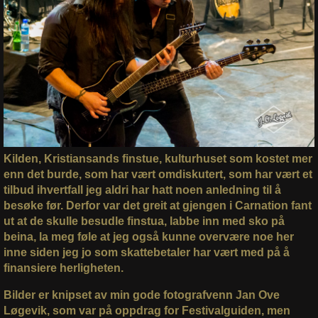
Kilden, Kristiansands finstue, kulturhuset som kostet mer
enn det burde, som har vært omdiskutert, som har vært et
tilbud ihvertfall jeg aldri har hatt noen anledning til å
besøke før. Derfor var det greit at gjengen i Carnation fant
ut at de skulle besudle finstua, labbe inn med sko på
beina, la meg føle at jeg også kunne overvære noe her
inne siden jeg jo som skattebetaler har vært med på å
finansiere herligheten.
Bilder er knipset av min gode fotografvenn Jan Ove
Løgevik, som var på oppdrag for Festivalguiden, men