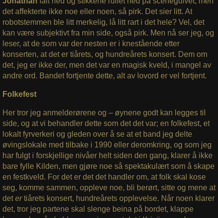
Jonathan
falt ned og stikkene rullet ned på scenegulvet, men
det affekterte ikke noe eller noen, så pirk. Det sier litt. At
robotstemmen ble litt merkelig, lå litt rart i det hele? Vel, det
kan være subjektivt fra min side, også pirk. Men nå ser jeg, og
leser, at de som var der nesten er i knestående etter
konserten, at det er tiårets, og hundreårets konsert. Dem om
det, jeg er ikke der, men det var en magisk kveld, i mangel av
andre ord. Bandet fortjente dette, alt av lovord er vel fortjent.
Folkefest
Her tror jeg anmelderørene og – øynene godt kan legges til
side, og at vi behandler dette som det det var; en folkefest, et
lokalt fyrverkeri og gleden over å se at et band jeg delte
øvingslokale med tilbake i 1990 eller deromkring, og som jeg
har fulgt i forskjellige nivåer helt siden den gang, klarer å ikke
bare fylle Kilden, men gjøre noe så spektakulært som å skape
en festkveld. For det er det det handler om, at folk skal kose
seg, komme sammen, oppleve noe, bli berørt, sitte og mene at
det
er
tiårets konsert, hundreårets opplevelse. Når noen klarer
det, tror jeg partene skal slenge beina på bordet, klappe