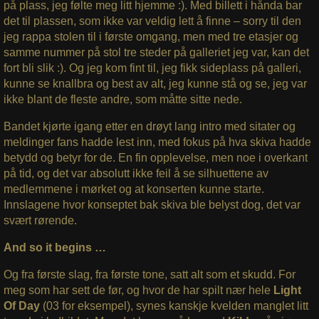
på plass, jeg følte meg litt hjemme :). Med billett i hånda bar
det til plassen, som ikke var veldig lett å finne – sorry til den
jeg rappa stolen til i første omgang, men med tre etasjer og
samme nummer på stol tre steder på galleriet jeg var, kan det
fort bli slik :). Og jeg kom fint til, jeg fikk sideplass på galleri,
kunne se knallbra og best av alt, jeg kunne stå og se, jeg var
ikke blant de fleste andre, som måtte sitte nede.
Bandet kjørte igang etter en drøyt lang intro med sitater og
meldinger fans hadde lest inn, med fokus på hva skiva hadde
betydd og betyr for de. En fin opplevelse, men noe i overkant
på tid, og det var absolutt ikke feil å se silhuettene av
medlemmene i mørket og at konserten kunne starte.
Innslagene hvor konseptet bak skiva ble belyst dog, det var
svært rørende.
And so it begins …
Og fra første slag, fra første tone, satt alt som et skudd. For
meg som har sett de før, og hvor de har spilt nær hele
Light
Of Day
(03 for eksempel), synes kanskje kvelden manglet litt