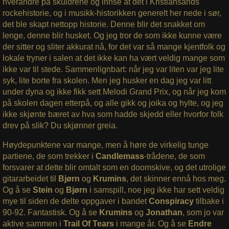
hverandre på skuldrene og innse at det i Kristiansands
rockehistorie, og i musikk-historikken generelt her nede i sør,
det ble skapt nettopp historie. Denne blir det snakket om
lenge, denne blir husket. Og jeg tror de som ikke kunne være
der sitter og sliter akkurat nå, for det var så mange kjentfolk og
lokale tryner i salen at det ikke kan ha vært veldig mange som
ikke var til stede. Sammenlignbart: når jeg var liten var jeg lite
syk, lite borte fra skolen. Men jeg husker en dag jeg var litt
under dyna og ikke fikk sett Melodi Grand Prix, og når jeg kom
på skolen dagen etterpå, og alle gikk og joika og hylte, og jeg
ikke skjønte bæret av hva som hadde skjedd eller hvorfor folk
drev på slik? Du skjønner greia.
Høydepunktene var mange, men å høre de virkelig tunge
partiene, de som trekker i
Candlemass
-trådene, de som
forsvarer at dette blir omtalt som en doomskive, og det utrolige
gitararbeidet til
Bjørn
og
Krumins
, det skinner ennå hos meg.
Og å se
Stein
og
Bjørn
i samspill, noe jeg ikke har sett veldig
mye til siden de delte oppgaver i bandet
Conspiracy
tilbake i
90-92. Fantastisk. Og å se
Krumins
og
Jonathan
, som jo var
aktive sammen i
Trail Of Tears
i mange år. Og å se
Endre