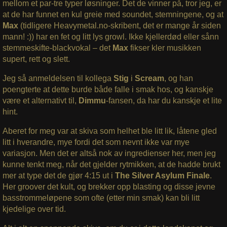
mellom et par-tre typer løsninger. Det de vinner på, tror jeg, er
at de har funnet en kul greie med soundet, stemningene, og at
Max
(tidligere Heavymetal.no-skribent, det er mange år siden
mann! :)) har en fet og litt lys growl. Ikke kjellerdød eller sånn
stemmeskifte-blackvokal – det
Max
fikser kler musikken
supert, rett og slett.
Jeg så anmeldelsen til kollega
Stig
i
Scream
, og han
poengterte at dette burde både falle i smak hos, og kanskje
være et alternativt til,
Dimmu
-fansen, da har du kanskje et lite
hint.
Aberet for meg var at skiva som helhet ble litt lik, låtene gled
litt i hverandre, mye fordi det som nevnt ikke var mye
variasjon. Men det er altså nok av ingredienser her, men jeg
kunne tenkt meg, når det gjelder rytmikken, at de hadde brukt
mer at type det de gjør 4:15 ut i
The Silver Asylum Finale
.
Her groover det kult, og brekker opp blasting og disse jevne
basstrommeløpene som ofte (etter min smak) kan bli litt
kjedelige over tid.