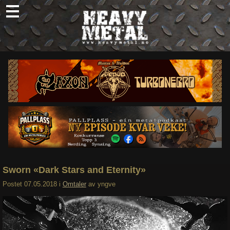
Skip
to
content
Nyheter
Omtaler
Intervjuer
Om oss
Abonner
Søk
etter:
Sworn «Dark Stars and Eternity»
Postet
07.05.2018
i
Omtaler
av
yngve