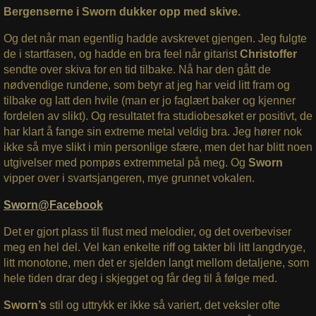
Bergenserne i Sworn dukker opp med skive.
Og det når man egentlig hadde avskrevet gjengen. Jeg fulgte
de i startfasen, og hadde en bra feel når gitarist
Christoffer
sendte over skiva for en tid tilbake. Nå har den gått de
nødvendige rundene, som betyr at jeg har veid litt fram og
tilbake og latt den hvile (man er jo faglært baker og kjenner
fordelen av slikt). Og resultatet fra studiobesøket er positivt, de
har klart å fange sin extreme metal veldig bra. Jeg hører nok
ikke så mye slikt i min personlige sfære, men det har blitt noen
utgivelser med pompøs extremmetal på meg. Og
Sworn
vipper over i svartsjangeren, mye grunnet vokalen.
Sworn@Facebook
Det er gjort plass til flust med melodier, og det overbeviser
meg en hel del. Vel kan enkelte riff og takter bli litt langdryge,
litt monotone, men det er sjelden langt mellom detaljene, som
hele tiden drar deg i skjegget og får deg til å følge med.
Sworn’s
stil og uttrykk er ikke så variert, det veksler ofte