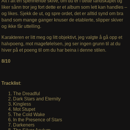
Alt i alt en spennende skive, om du er i dette landskapet og
liker sånn tror jeg fort dette er et album som lett kan handles –
og likes. Sjekk de ut, og spre ordet, det er alltid synd om bra
band som mange ganger knuser de etablerte, slipper skiver
og ikke får uttelling.
Karakteren er litt meg og litt objektivt, jeg valgte å gå opp et
halvpoeng, mot magefølelsen, jeg ser ingen grunn til at du
hiver på et poeng til om du har beina i denne stilen.
8/10
Tracklist
:
The Dreadful
Dark Stars and Eternity
Kingless
Mot Stupet
The Cold Wake
In the Presence of Stars
Darkeners