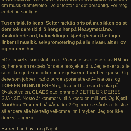
om musikkframførelse live er teater, er det personlig. For meg
er det personlig.»
Tusen takk folkens! Setter mektig pris på musikken og at
dere tok dere tid til å henge her på Heavymetal.no.
Avsluttende ord, hatmeldinger, kjærlighetserklæringer,
linker til musikk, selvpromotering på alle nivåer, alt er lov
og noteres her:
«Det er vel vi som skal takke. Vi er alle faste lesere av
HM.no
,
og har enorm respekt for dette prosjektet ditt. Jeg tenker at alle
som liker gode melodier burde gi
Barren Land
en sjanse. Og
dere som jobber i radio burde sporenstreks A-liste oss, og
TOFFEN GUNNULFSEN
og, hva het han som booka på
Øyafestivalen,
CLAES
ettellerannet? DETTE ER DERES
SJANSE. Neste år kommer vi til å koste en milliard. Og
Kjetil
Nordhus
:
Teateret
på vårparten? Og om noe sånt skulle skje,
så er dere alle hjertelig velkomne inn i røyken. Jeg tror ikke
dere vil angre.»
Barren Land by Long Night