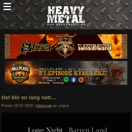
Skip
to
content
Nyheter
Omtaler
Intervjuer
Om oss
Abonner
Søk
etter:
Det blir en lang natt…
Postet
18.02.2019
i
Intervjuer
av
yngve