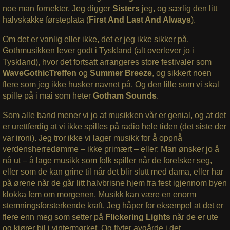
noe man fornekter. Jeg digger
Sisters
jeg, og særlig den litt
halvskakke førsteplata (
First And Last And Always
).
Om det er vanlig eller ikke, det er jeg ikke sikker på.
Gothmusikken lever godt i Tyskland (alt overlever jo i
Tyskland), hvor det fortsatt arrangeres store festivaler som
WaveGothicTreffen
og
Summer Breeze
, og sikkert noen
flere som jeg ikke husker navnet på. Og den lille som vi skal
spille på i mai som heter
Gotham Sounds
.
Som alle band mener vi jo at musikken vår er genial, og at det
er urettferdig at vi ikke spilles på radio hele tiden (det siste der
var ironi). Jeg tror ikke vi lager musikk for å oppnå
verdensherredømme – ikke primært – eller: Man ønsker jo å
nå ut – å lage musikk som folk spiller når de forelsker seg,
eller som de kan grine til når det blir slutt med dama, eller har
på ørene når de går litt halvbrisne hjem fra fest igjennom byen
klokka fem om morgenen. Musikk kan være en enorm
stemningsforsterkende kraft. Jeg håper for eksempel at det er
flere enn meg som setter på
Flickering Lights
når de er ute
og kjører bil i vintermørket. Og flyter avgårde i det