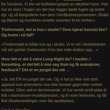
fra Sandnes. Vi ble vel kollektivt grepet av uttrykket hans. Han
har en dam i hagen sin der han legger døde fugler og andre
dyr, og så fotograferer han dem i forråtnelsesprosessen. Bildet
og tittelen og musikken smelter sammen til en helhet.»
Trioformatet, det er kun i studio? Dere kjører bassist live?
Og hvem i så fall?
«Trioformatet er både live og i studio. Vi er vel i tenkeboksen
når det gjelder livebassist. Hvis den rette dukker opp…»
Hvor lett er det å være Long Night da? I medier, i
livesetting, er det lett å vise seg fram og få reaksjoner,
feedback? Det er en jungel der ute …
«Ja, det ER en jungel der ute. Og vi har jo ikke noe stort
apparat som promoterer oss eller booker giger eller ordner
omtaler. Sånn sett er det krevende. Vi har sendt rundt plata til
folk i mainstream-musikkpressen, og til noen festivaler, og får
fine tilbakemeldinger, men lite spalteplass.