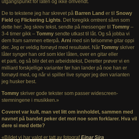
utgangspunkt for låten og ikke omvendt.
De to tekstene jeg har skrevet på
Barren Land
er til
Snowy
Field
og
Flickering
Lights
. Det foregikk omtrent sånn som
dette her: Jeg skrev tekst, sendte på messenger til
Tommy
–
3-4 timer gikk –
Tommy
sendte utkast til låt. Og så jobba vi
dem fram sammen etterpå.
Arni
med sin følsomme gitar oppi
der. Jeg er veldig fornøyd med resultatet. Når
Tommy
skriver
låter synger han ord som kler låten, over en gitar eller
et parti, og så blir det en arbeidstekst, Deretter prøver vi en
milliard forskjellige varianter før han lander på noe han er
fornøyd med, og når vi spiller live synger jeg den varianten
jeg husker best.
Tommy
skriver gode tekster som passer widescreen-
stemningene i musikken.»
Coveret var kult, man vet litt om innholdet, sammen med
navnet på bandet peker det mot noe som forklarer. Hva vil
dere si med dette?
«Bildet vi har valgt er tatt av fotograf
Einar Sira