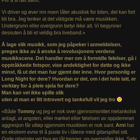
For å si det sånn.
Vi driver og øver inn noen låter akustisk for tiden, det kan fort
bli bra. Jeg tenker at det viktigste må være musikken.
Undergrunn eller overgrunn betyr ikke alt. Vi begynner
dessuten å bli et veldig bra liveband.»
Å lage slik musikk, som jeg påpeker i anmeldelsen,
preges ikke av å ønske å revolusjonere verdens
musikkscene. Det handler mer om å formidle følelser, gå i
opptråkkede fotspor, vise andektighet for dette og ikke
minst, få ut det man har gjemt der inne. Hvor personlig er
Long Night for dere?
Hvordan er det, om i det hele tatt, er
verktøy for å pleie sjela for dere?
Man kan vel ikke spille slik
uten at man er litt introvert og tankefull vil jeg tro
«Både
Tommy
og jeg er nok over gjennomsnittet melankolsk
anlagt, at angsten, eller mørket eller følelsen av oppdemmet
aggresjon får utløp igjennom musikken er nok sant.
Arni
har
en ekstrem evne til å puste liv i låtene med gitarspillet sitt.
Gode gitarister vet hva en låt trenger, og overspiller ikke. Selv