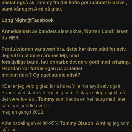
består også av Tommy fra det flotte gothbandet Elusive ,
samt vår egen Arni på gitar.
Long Night@Facebook
Anmeldelsen av bandets siste skive, ‘Barren Land’, leser
du
HER
.
Produksjonen var svært bra, dette har dere stått for selv.
Jeg vil tro at dere i årenes løp, med
forskjellige band, har opparbeidet dere godt med erfaring.
Hvordan var fordelingen på arbeidet
mellom dere? Og eget studio altså?
«Det er jeg veldig glad for å høre. Vi er fornøyd selv også.
Bandet vårt starta vel egentlig som et slags soloprosjekt må
det være lov å si.
Tommy
som hadde en hel haug med låter
som han sendte over til
meg en gang i 2012.
Arbeidsdelingen er 90-95%
Tommy Olsson
,
Arni
og jeg som
står for