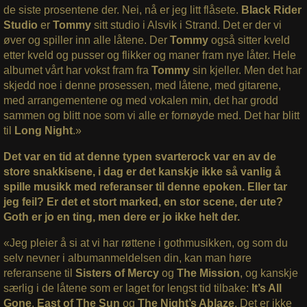
de siste prosentene der. Nei, nå er jeg litt flåsete.
Black Rider
Studio
er
Tommy
sitt studio i Alsvik i Strand. Det er der vi
øver og spiller inn alle låtene. Der
Tommy
også sitter kveld
etter kveld og pusser og flikker og maner fram nye låter. Hele
albumet vårt har vokst fram fra
Tommy
sin kjeller. Men det har
skjedd noe i denne prosessen, med låtene, med gitarene,
med arrangementene og med vokalen min, det har grodd
sammen og blitt noe som vi alle er fornøyde med. Det har blitt
til
Long Night
.»
Det var en tid at denne typen svarterock var en av de
store snakkisene, i dag er det kanskje ikke så vanlig å
spille musikk med referanser til denne epoken. Eller tar
jeg feil? Er det et stort marked, en stor scene, der ute?
Goth er jo en ting, men dere er jo ikke helt der.
«Jeg pleier å si at vi har røttene i gothmusikken, og som du
selv nevner i albumanmeldelsen din, kan man høre
referansene til
Sisters of Mercy
og
The Mission
, og kanskje
særlig i de låtene som er laget for lengst tid tilbake:
It’s All
Gone
,
East of The Sun
og
The Night’s Ablaze
. Det er ikke