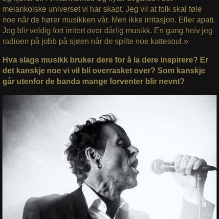
melankolske universet vi har skapt. Jeg vil at folk skal føle
noe når de hører musikken vår. Men ikke irritasjon. Eller apati.
Jeg blir veldig fort irritert over dårlig musikk. En gang heiv jeg
radioen på jobb på sjøen når de spilte noe kattesoul.»
Hva slags musikk bruker dere for å la dere inspirere? Er
det kanskje noe vi vil bli overrasket over?
Som kanskje
går utenfor de banda mange forventer blir nevnt?