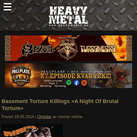
Skip
to
content
Nyheter
Omtaler
Intervjuer
Om oss
Abonner
Søk
etter:
Basement Torture Killings «A Night Of Brutal
Torture»
Postet
19.05.2014
i
Omtaler
av
steinar selstø