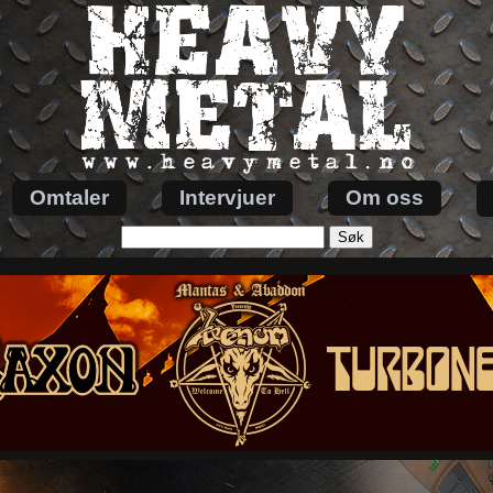
Omtaler
Intervjuer
Om oss
Søk
etter: