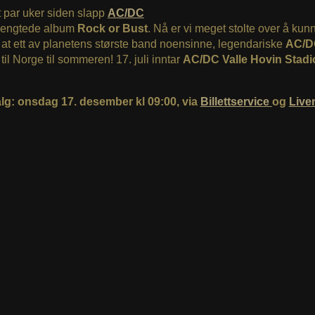
 par uker siden slapp
AC/DC
erlengtede album
Rock or Bust
. Nå er vi meget stolte over å kun
 at ett av planetens største band noensinne, legendariske
AC/D
il Norge til sommeren! 17. juli inntar
AC/DC Valle Hovin Stadi
salg: onsdag 17. desember kl 09:00, via
Billettservice
og
Live