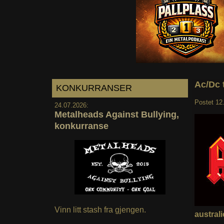
Ac/Dc t
KONKURRANSER
Postet
12
24.07.2026:
Metalheads Against Bullying,
konkurranse
Vinn litt stash fra gjengen.
australi