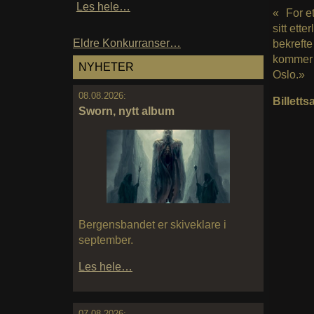
Les hele…
« For et
sitt ett
Eldre Konkurranser…
bekrefte
kommer t
NYHETER
Oslo.»
08.08.2026:
Billett
Sworn, nytt album
Bergensbandet er skiveklare i
september.
Les hele…
07.08.2026: