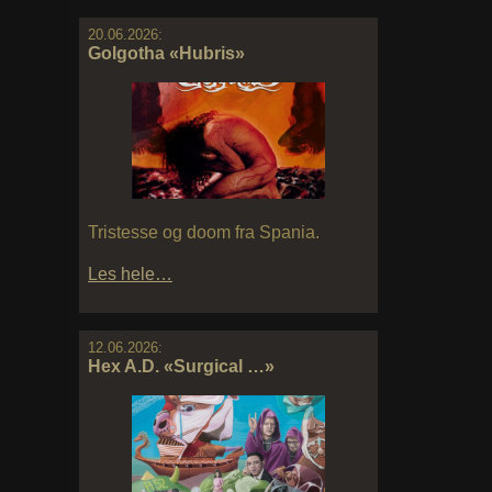
20.06.2026:
Golgotha «Hubris»
Tristesse og doom fra Spania.
Les hele…
12.06.2026:
Hex A.D. «Surgical …»