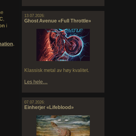
ne
13.07.2026:
C
,
Ghost Avenue «Full Throttle»
on
i
nation
.
Klassisk metal av høy kvalitet.
Les hele…
07.07.2026:
Einherjer «Lifeblood»