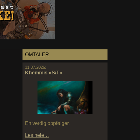
OMTALER
31.07.2026:
Khemmis «S/T»
En verdig oppfølger.
Les hele…