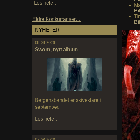
Les hele…
Ma
Bi
Ti
Eldre Konkurranser…
Bi
NYHETER
08.08.2026:
Sworn, nytt album
Bergensbandet er skiveklare i
september.
Les hele…
07.08.2026: