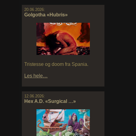
20.06.2026:
Golgotha «Hubris»
Tristesse og doom fra Spania.
Les hele…
12.06.2026:
Hex A.D. «Surgical …»