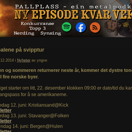
alene på svipptur
.12.2014
i
Nyheter
av
yngve
en og sommeren returnerer neste år, kommer det dystre ton
l fire norske byer.
alget starter om litt, 22. desember klokken 09:00 er dato/tid du k
angspass for å se amerikanerne.
edag 12. juni: Kristiansand@Kick
lletter
rdag 13. juni: Stavanger@Folken
lletter
ndag 14. juni: Bergen@Hulen
lletter