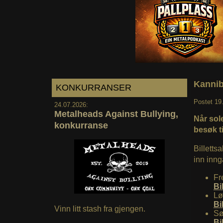
Kannib
KONKURRANSER
Postet
19
24.07.2026:
Metalheads Against Bullying,
Når sol
konkurranse
besøk ti
Billetts
inn inng
Fr
Bi
Lø
Bi
Vinn litt stash fra gjengen.
Sø
Bi