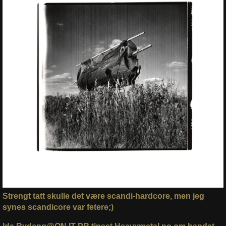
Strengt tatt skulle det være scandi-hardcore, men jeg
synes scandicore var fetere;)