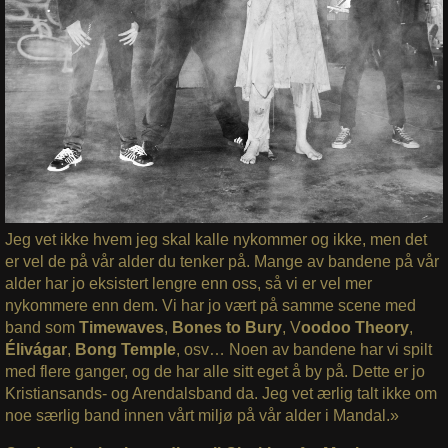
Jeg vet ikke hvem jeg skal kalle nykommer og ikke, men det
er vel de på vår alder du tenker på. Mange av bandene på vår
alder har jo eksistert lengre enn oss, så vi er vel mer
nykommere enn dem. Vi har jo vært på samme scene med
band som
Timewaves
,
Bones to Bury
, V
oodoo Theory
,
Élivágar
,
Bong Temple
, osv… Noen av bandene har vi spilt
med flere ganger, og de har alle sitt eget å by på. Dette er jo
Kristiansands- og Arendalsband da. Jeg vet ærlig talt ikke om
noe særlig band innen vårt miljø på vår alder i Mandal.»