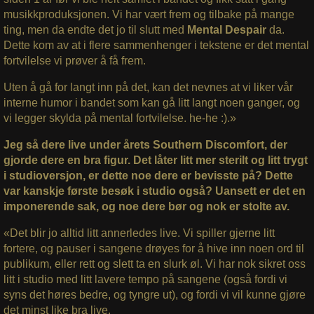
musikkproduksjonen. Vi har vært frem og tilbake på mange
ting, men da endte det jo til slutt med
Mental Despair
da.
Dette kom av at i flere sammenhenger i tekstene er det mental
fortvilelse vi prøver å få frem.
Uten å gå for langt inn på det, kan det nevnes at vi liker vår
interne humor i bandet som kan gå litt langt noen ganger, og
vi legger skylda på mental fortvilelse. he-he :).»
Jeg så dere live under årets Southern Discomfort, der
gjorde dere en bra figur. Det låter litt mer sterilt og litt trygt
i studioversjon, er dette noe dere er bevisste på? Dette
var kanskje første besøk i studio også? Uansett er det en
imponerende sak, og noe dere bør og nok er stolte av.
«Det blir jo alltid litt annerledes live. Vi spiller gjerne litt
fortere, og pauser i sangene drøyes for å hive inn noen ord til
publikum, eller rett og slett ta en slurk øl. Vi har nok sikret oss
litt i studio med litt lavere tempo på sangene (også fordi vi
syns det høres bedre, og tyngre ut), og fordi vi vil kunne gjøre
det minst like bra live.