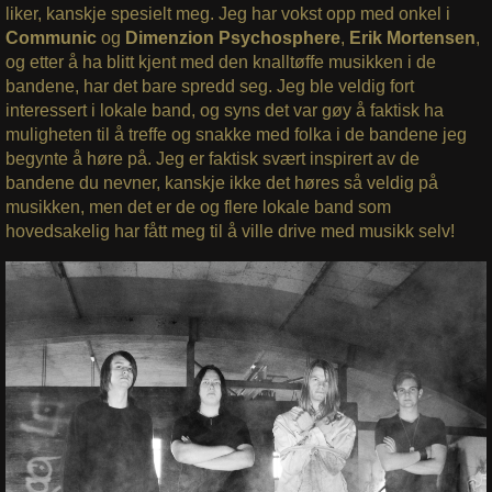
liker, kanskje spesielt meg. Jeg har vokst opp med onkel i
Communic
og
Dimenzion Psychosphere
,
Erik Mortensen
,
og etter å ha blitt kjent med den knalltøffe musikken i de
bandene, har det bare spredd seg. Jeg ble veldig fort
interessert i lokale band, og syns det var gøy å faktisk ha
muligheten til å treffe og snakke med folka i de bandene jeg
begynte å høre på. Jeg er faktisk svært inspirert av de
bandene du nevner, kanskje ikke det høres så veldig på
musikken, men det er de og flere lokale band som
hovedsakelig har fått meg til å ville drive med musikk selv!