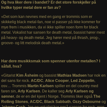
Og hva liker dere i bandet? Er det store forskjeller på
hvilke typer metal dere er fan av?
«Det som kan nevnes med en gang er trommis som er
skikkelig black metal-fan, noe vi passer på ikke kommer for
mye frem i musikken, da vi ikke spiller noen form for black
metal. Vokalist har sansen for death metal, bassist hører mest
på heavy- og death metal. Jeg hører mest på thrash, prog-,
groove- og litt melodisk death metal.»
Har dere musikksmak som spenner utenfor metallen? I
såfall, hva?
«Gitarist
Kim Åsheim
og bassist
Mathias Madsen
har nok en
del sans for rock.
AC/DC
,
Alice Cooper
,
Led Zeppelin
,
osv… Trommis
Martin Karlsen
spiller en del country med
faren sin,
Arly Karlsen
. De kaller seg
Arly Karlsen og
sønner
, de er en del kjent i Norge. Trommis liker også
The
Rolling Stones
,
AC/DC,
Black Sabbath
,
Ozzy Osbourne
og
J
ohnny Cash
. Jeg og vokalist har også sansen for rock, men