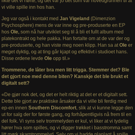
likte det vi hørte, og det var jo det som var hovedgrunnen til at
vi ville spille inn hos han.
Jeg var også i kontakt med
Jan Vigeland
(Dimenzion
Psychosphere) mens de var inne og pre-produserte en EP
hos
Ole,
som nå har utviklet seg til å bli et fullt album med
platekontrakt og hele pakka. Han fortalte om at de var der og
pre-produserte, og han viste meg noen klipp. Han sa at
Ole
er
meget dyktig, og at ting går kjapt og effektivt i studioet hans.
Disse ordene levde
Ole
opp til.»
Trommene, de låter bra men litt trigga. Stemmer det? Ble
det gjort noe med denne biten? Kanskje det ble brukt et
digitalt sett?
«De gjør nok det, og det er helt riktig at det er et digitalt sett.
Dette ble gjort av praktiske årsaker da vi ville bli ferdig med
ep-en innen
Southern Discomfort
, slik at vi kunne legge den
ut for salg der for første gang, og forhåpentligvis nå frem til en
del folk. Vi syns selv trommelyden er kul, vi liker at vi tydelig
hører hva som spilles, og vi digger trøkket i basstromma samt
litt mørk skarptrommelyd. Selv om vi hadde planlagt å spille