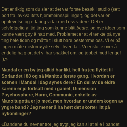
Det er riktig som du sier at det var første besøk i studio (sett
bort fra lavkvalitets hjemmeinnspillinger), og det var en
opplevelse og erfaring vi tar med oss videre. Det er
selvfølgelig alltid ting som kunne blitt
bedre
, og nye ideer som
kunne vært gøy å hatt med. Problemet er at vi tenkte på nye
ting hele tiden og måtte til slutt bare bestemme oss. Vi er på
ingen måte misfornøyde selv i hvert fall. Vi er stolte over å
endelig ha gjort det vi har snakket om, og jobbet med lenge!
:).»
Mandal er en by jeg alltid har likt, helt fra jeg flyttet til
Sørlandet i 88 og så Manitou første gang. Hvordan er
scenen i Mandal i dag synes dere? En del av de eldre
karene er jo fortsatt med i gamet; Dimension
Psychosphere, Harm, Communic, enkelte av
Manoitugøtta er jo med, men hvordan er underskogen av
yngre band? Jeg mener å ha hørt det skorter litt på
nykomlinger?
«Bandene du nevner tror jeg trygt jeg kan si at alle i bandet