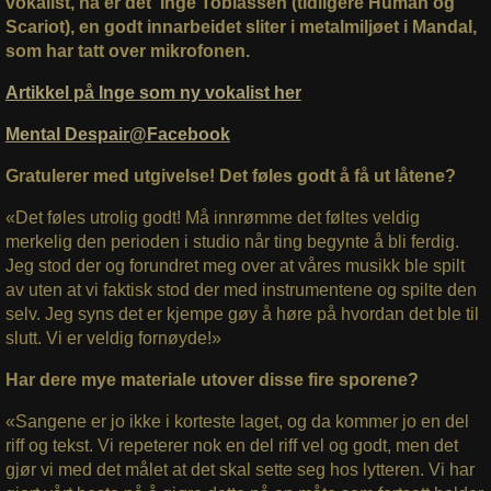
vokalist, nå er det Inge Tobiassen (tidligere Human og
Scariot), en godt innarbeidet sliter i metalmiljøet i Mandal,
som har tatt over mikrofonen.
Artikkel på Inge som ny vokalist her
Mental Despair@Facebook
Gratulerer med utgivelse! Det føles godt å få ut låtene?
«Det føles utrolig godt! Må innrømme det føltes veldig
merkelig den perioden i studio når ting begynte å bli ferdig.
Jeg stod der og forundret meg over at våres musikk ble spilt
av uten at vi faktisk stod der med instrumentene og spilte den
selv. Jeg syns det er kjempe gøy å høre på hvordan det ble til
slutt. Vi er veldig fornøyde!»
Har dere mye materiale utover disse fire sporene?
«Sangene er jo ikke i korteste laget, og da kommer jo en del
riff og tekst. Vi repeterer nok en del riff vel og godt, men det
gjør vi med det målet at det skal sette seg hos lytteren. Vi har