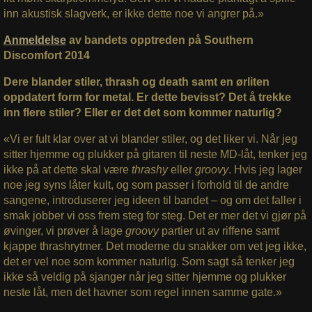
inn akustisk slagverk, er ikke dette noe vi angrer på.»
Anmeldelse
av bandets opptreden på Southern
Discomfort 2014
Dere blander stiler, thrash og death samt en ørliten
oppdatert form for metal. Er dette bevisst? Det å trekke
inn flere stiler? Eller er det det som kommer naturlig?
«Vi er fult klar over at vi blander stiler, og det liker vi. Når jeg
sitter hjemme og plukker på gitaren til neste MD-låt, tenker jeg
ikke på at dette skal være
thrashy
eller
groovy
. Hvis jeg lager
noe jeg syns låter kult, og som passer i forhold til de andre
sangene, introduserer jeg ideen til bandet – og om det faller i
smak jobber vi oss frem steg for steg. Det er mer det vi gjør på
øvinger, vi prøver å lage
groovy
partier ut av riffene samt
kjappe thrashrytmer. Det moderne du snakker om vet jeg ikke,
det er vel noe som kommer naturlig. Som sagt så tenker jeg
ikke så veldig på sjanger når jeg sitter hjemme og plukker
neste låt, men det havner som regel innen samme gate.»