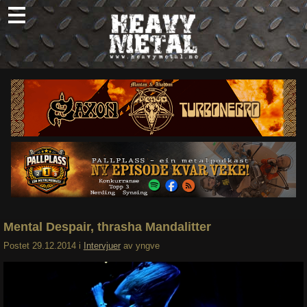
Skip
to
content
Nyheter
Omtaler
Intervjuer
Om oss
Abonner
Søk
etter:
Mental Despair, thrasha Mandalitter
Postet
29.12.2014
i
Intervjuer
av
yngve