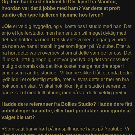
Og dere har brukt studioet til Ole, kjent fra Manitou,
hvordan var det å jobbe med ham? Var dette et proft
studio eller type kjelleren hjemme hos fyren?
«
Ole
er veldig hyggelig, og vi koste oss i studio med han. Det
er jo et kjellerstudio, men han er uten tvil meget dyktig med
det han holder på med. Det skjønte vi med en gang vi hørte
på noen av hans innspillinger som ligger på Youtube. Etter å
ha hørt dette var vi overbevist om at dette var noe for oss. Det
lå lokalt, lett tilgjengelig, det var god lyd, og det var dessuten
mulig økonomisk da det ikke kostet mange hundrelapper i
timen som i andre studioer. Vi kunne sikkert fått et enda bedre
lydbilde i et ordentlig studio, men vi syns dette er mer en bra
nok som en start. Vi skal nok ikke i kjellerstudio i senere tid
når i skal ut med fullt album, men nå var dette veldig greit.»
Hadde dere referanser fra Bollies Studio? Hadde dere fått
anbefalinger fra andre, eller hørt produkter som gjorde at
valget ble tatt?
«Som sagt har vi hørt på innspillingene hans på Youtube. Vi