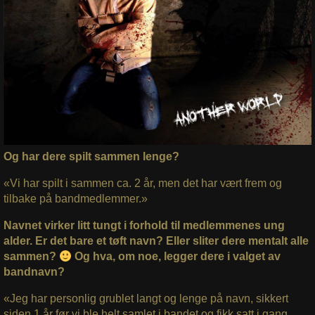
Og har dere spilt sammen lenge?
«Vi har spilt i sammen ca. 2 år, men det har vært frem og
tilbake på bandmedlemmer.»
Navnet virker litt tungt i forhold til medlemmenes ung
alder. Er det bare et tøft navn? Eller sliter dere mentalt alle
sammen?
Og hva, om noe, legger dere i valget av
bandnavn?
«Jeg har personlig grublet langt og lenge på navn, sikkert
siden 1 år før vi ble helt samlet i bandet og fikk satt i gang