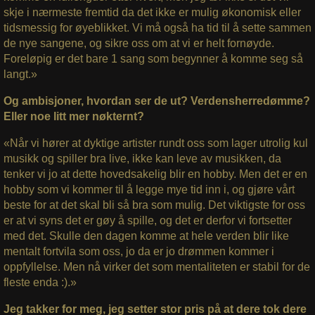
skje i nærmeste fremtid da det ikke er mulig økonomisk eller
tidsmessig for øyeblikket. Vi må også ha tid til å sette sammen
de nye sangene, og sikre oss om at vi er helt fornøyde.
Foreløpig er det bare 1 sang som begynner å komme seg så
langt.»
Og ambisjoner, hvordan ser de ut? Verdensherredømme?
Eller noe litt mer nøkternt?
«Når vi hører at dyktige artister rundt oss som lager utrolig kul
musikk og spiller bra live, ikke kan leve av musikken, da
tenker vi jo at dette hovedsakelig blir en hobby. Men det er en
hobby som vi kommer til å legge mye tid inn i, og gjøre vårt
beste for at det skal bli så bra som mulig. Det viktigste for oss
er at vi syns det er gøy å spille, og det er derfor vi fortsetter
med det. Skulle den dagen komme at hele verden blir like
mentalt fortvila som oss, jo da er jo drømmen kommer i
oppfyllelse. Men nå virker det som mentaliteten er stabil for de
fleste enda :).»
Jeg takker for meg, jeg setter stor pris på at dere tok dere