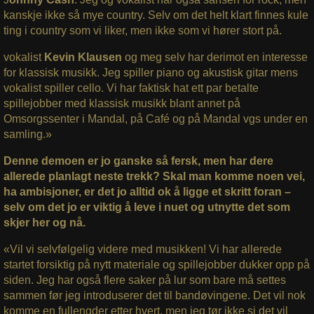
kanskje ikke så mye country. Selv om det helt klart finnes kule
ting i country som vi liker, men ikke som vi hører stort på.
vokalist
Kevin Klausen
og meg selv har derimot en interesse
for klassisk musikk. Jeg spiller piano og akustisk gitar mens
vokalist spiller cello. Vi har faktisk hat ett par betalte
spillejobber med klassisk musikk blant annet på
Omsorgssenter i Mandal, på Café og på Mandal vgs under en
samling.»
Denne demoen er jo ganske så fersk, men har dere
allerede planlagt neste trekk? Skal man komme noen vei,
ha ambisjoner, er det jo alltid ok å ligge et skritt foran –
selv om det jo er viktig å leve i nuet og utnytte det som
skjer her og nå.
«Vil vi selvfølgelig videre med musikken! Vi har allerede
startet forsiktig på nytt materiale og spillejobber dukker opp på
siden. Jeg har også flere saker på lur som bare må settes
sammen før jeg introduserer det til bandøvingene. Det vil nok
komme en fullengder etter hvert, men jeg tør ikke si det vil