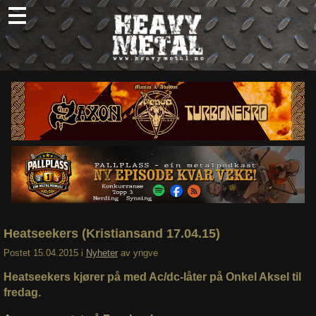
Skip
to
content
Nyheter
Omtaler
Intervjuer
Om oss
Abonner
Søk
etter:
Heatseekers (Kristiansand 17.04.15)
Postet
15.04.2015
i
Nyheter
av
yngve
Heatseekers kjører på med Ac/dc-låter på Onkel Aksel til
fredag.