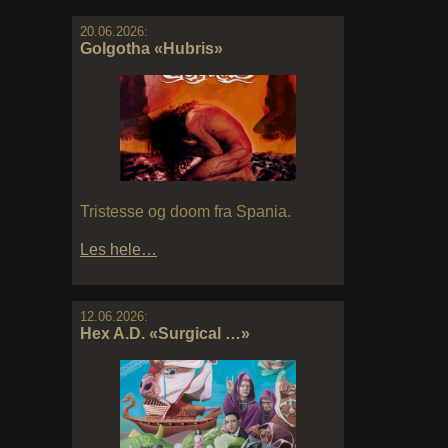
20.06.2026:
Golgotha «Hubris»
Tristesse og doom fra Spania.
Les hele…
12.06.2026:
Hex A.D. «Surgical …»