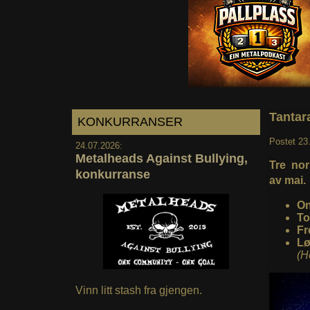
Tantar
KONKURRANSER
Postet
23
24.07.2026:
Metalheads Against Bullying,
Tre nors
konkurranse
av mai.
On
To
Fr
Lø
(H
Vinn litt stash fra gjengen.