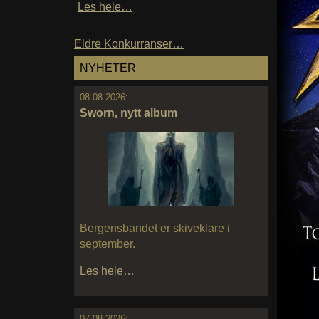
Les hele…
Eldre Konkurranser…
NYHETER
08.08.2026:
Sworn, nytt album
Bergensbandet er skiveklare i
september.
Les hele…
07.08.2026: