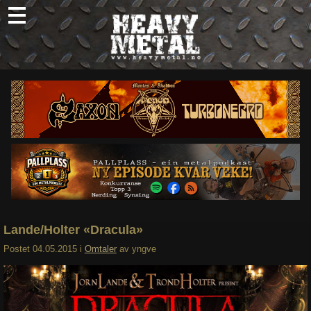
Skip
to
content
Nyheter
Omtaler
Intervjuer
Om oss
Abonner
Søk
etter:
Lande/Holter «Dracula»
Postet
04.05.2015
i
Omtaler
av
yngve