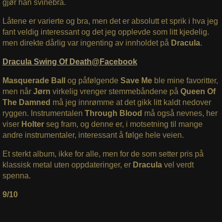
gjør han svinebra.
Låtene er varierte og bra, men det er absolutt et sprik i hva jeg
fant veldig interessant og det jeg opplevde som litt kjedelig.
men direkte dårlig var ingenting av innholdet på
Dracula
.
Dracula Swing Of Death@Facebook
Masquerade Ball
og påfølgende
Save Me
ble mine favoritter,
men når
Jørn
virkelig vrenger stemmebåndene på
Queen Of
The Damned
må jeg innrømme at det gikk litt kaldt nedover
ryggen. Instrumentalen
Through Blood
må også nevnes, her
viser
Holter
seg fram, og denne er, i motsetning til mange
andre instrumentaler, interessant å følge hele veien.
Et sterkt album, ikke for alle, men for de som setter pris på
klassisk metal uten oppdateringer, er
Dracula
vel verdt
spenna.
9/10