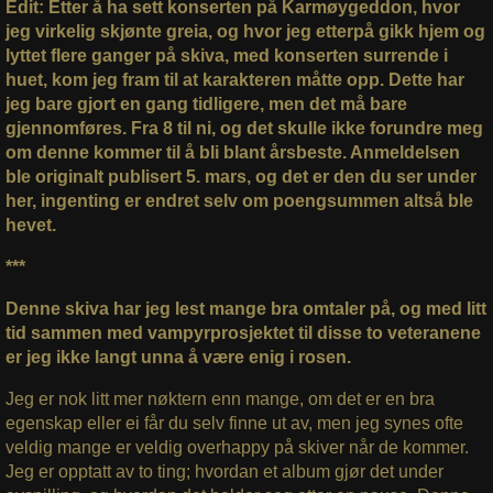
Edit: Etter å ha sett konserten på Karmøygeddon, hvor
jeg virkelig skjønte greia, og hvor jeg etterpå gikk hjem og
lyttet flere ganger på skiva, med konserten surrende i
huet, kom jeg fram til at karakteren måtte opp. Dette har
jeg bare gjort en gang tidligere, men det må bare
gjennomføres. Fra 8 til ni, og det skulle ikke forundre meg
om denne kommer til å bli blant årsbeste. Anmeldelsen
ble originalt publisert 5. mars, og det er den du ser under
her, ingenting er endret selv om poengsummen altså ble
hevet.
***
Denne skiva har jeg lest mange bra omtaler på, og med litt
tid sammen med vampyrprosjektet til disse to veteranene
er jeg ikke langt unna å være enig i rosen.
Jeg er nok litt mer nøktern enn mange, om det er en bra
egenskap eller ei får du selv finne ut av, men jeg synes ofte
veldig mange er veldig overhappy på skiver når de kommer.
Jeg er opptatt av to ting; hvordan et album gjør det under