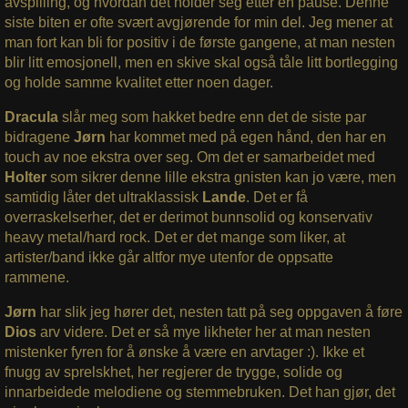
avspilling, og hvordan det holder seg etter en pause. Denne
siste biten er ofte svært avgjørende for min del. Jeg mener at
man fort kan bli for positiv i de første gangene, at man nesten
blir litt emosjonell, men en skive skal også tåle litt bortlegging
og holde samme kvalitet etter noen dager.
Dracula
slår meg som hakket bedre enn det de siste par
bidragene
Jørn
har kommet med på egen hånd, den har en
touch av noe ekstra over seg. Om det er samarbeidet med
Holter
som sikrer denne lille ekstra gnisten kan jo være, men
samtidig låter det ultraklassisk
Lande
. Det er få
overraskelserher, det er derimot bunnsolid og konservativ
heavy metal/hard rock. Det er det mange som liker, at
artister/band ikke går altfor mye utenfor de oppsatte
rammene.
Jørn
har slik jeg hører det, nesten tatt på seg oppgaven å føre
Dios
arv videre. Det er så mye likheter her at man nesten
mistenker fyren for å ønske å være en arvtager :). Ikke et
fnugg av sprelskhet, her regjerer de trygge, solide og
innarbeidede melodiene og stemmebruken. Det han gjør, det