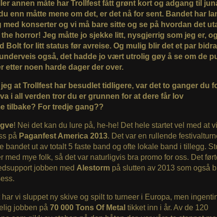
ler annen måte har Trollfest fått grønt kort og adgang til jun
du enn måtte mene om det, er det nå for sent. Bandet har la
g med konserter og vi må bare sitte og se på hvordan det uta
the horror! Jeg måtte jo sjekke litt, nysgjerrig som jeg er, o
 Bolt for litt status før avreise. Og mulig blir det et par bidra
underveis også, det hadde jo vært utrolig gøy å se om de p
r etter noen harde dager der over.
jeg at Trollfest har besudlet tidligere, var det to ganger du fo
 i all verden tror du er grunnen for at dere får lov
 tilbake? For tredje gang??
gve
! Nei det kan du lure på, he-he! Det hele startet vel med at vi
oss på
Paganfest America 2013
. Det var en rullende festivalturn
e bandet ut av totalt 5 faste band og ofte lokale band i tillegg. St
r med mye folk, så det var naturligvis bra promo for oss. Det førte 
vedsupport jobben med
Alestorm
på slutten av 2013 som også b
sess.
t har vi sluppet ny skive og spilt to turneer i Europa, men ingent
selig jobben på
70 000 Tons Of Metal
tikket inn i år. Av de 120