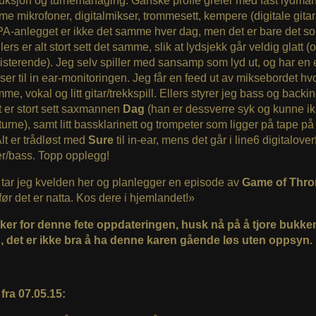
duksjon og turnemanaging. Ganske proffe greier med fast lydm
e mikrofoner, digitalmikser, trommesett, kempere (digitale gita
 PA-anlegget er ikke det samme hver dag, men det er bare det 
lers er alt stort sett det samme, slik at lydsjekk går veldig glatt (
isterende). Jeg selv spiller med sansamp som lyd ut, og har en
kser til in ear-monitoringen. Jeg får en feed ut av miksebordet hvo
me, vokal og litt gitar/trekkspill. Ellers styrer jeg bass og backi
t er stort sett saxmannen
Dag
(han er dessverre syk og kunne i
urne), samt litt bassklarinett og trompeter som ligger på tape p
Alt er trådløst med
Sure
til in-ear, mens det går i line6 digitalove
er/bass. Topp opplegg!
tar jeg kvelden her og planlegger en episode av
Game of Thro
ør det er natta. Kos dere i hjemlandet!»
ker for denne fete oppdateringen, husk nå på å tjore bukken
, det er ikke bra å ha denne karen gående løs uten oppsyn.
 fra 07.05.15: