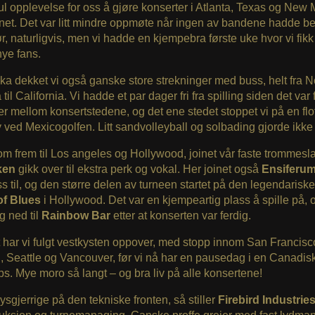
ul opplevelse for oss å gjøre konserter i Atlanta, Texas og New
net. Det var litt mindre oppmøte når ingen av bandene hadde b
r, naturligvis, men vi hadde en kjempebra første uke hvor vi fikk s
ye fans.
ka dekket vi også ganske store strekninger med buss, helt fra N
til California. Vi hadde et par dager fri fra spilling siden det var
r mellom konsertstedene, og det ene stedet stoppet vi på en flot
 ved Mexicogolfen. Litt sandvolleyball og solbading gjorde ikke
om frem til Los angeles og Hollywood, joinet vår faste trommesl
ken
gikk over til ekstra perk og vokal. Her joinet også
Ensiferu
s til, og den større delen av turneen startet på den legendarisk
f Blues
i Hollywood. Det var en kjempeartig plass å spille på, 
eg ned til
Rainbow Bar
etter at konserten var ferdig.
t har vi fulgt vestkysten oppover, med stopp innom San Francisc
, Seattle og Vancouver, før vi nå har en pausedag i en Canadisk 
. Mye moro så langt – og bra liv på alle konsertene!
ysgjerrige på den tekniske fronten, så stiller
Firebird Industrie