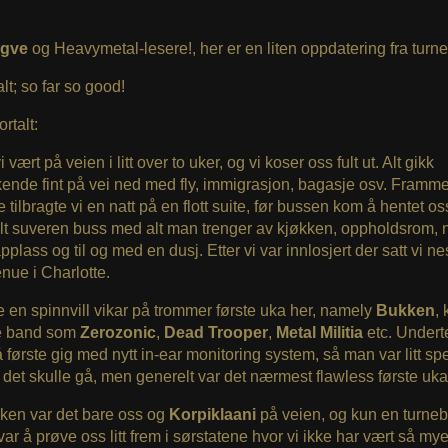
gve
og Heavymetal-lesere!, her er en liten oppdatering fra turne
alt; so far so good!
rtalt:
 vært på veien i litt over to uker, og vi koser oss fult ut. Alt gikk
ende fint på vei ned med fly, immigrasjon, bagasje osv. Framme
e tilbragte vi en natt på en flott suite, før bussen kom å hentet o
elt suveren buss med alt man trenger av kjøkken, oppholdsrom, 
pplass og til og med en dusj. Etter vi var innlosjert der satt vi n
enue i Charlotte.
 en spinnvill vikar på trommer første uka her, namely
Bukken
, 
e band som
Zerozonic
,
Dead Trooper
,
Metal Militia
etc. Under
 første gig med nytt in-ear monitoring system, så man var litt sp
det skulle gå, men generelt var det nærmest flawless første uka
ken var det bare oss og
Korpiklaani
på veien, og kun en turneb
ar å prøve oss litt frem i sørstatene hvor vi ikke har vært så mye