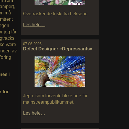
ann som
ramper),
som må
Overraskende friskt fra heksene.
omtrent
Les hele…
 egen
r jeg får
ngtracks
07.06.2026:
kke være
Defect Designer «Depressants»
å noen av
rføring
nes
i
 for
Jepp, som forventet ikke noe for
mainstreampublikummet.
Les hele…