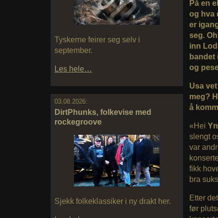
På en el
og hva 
er igan
seg. Oh 
Tyskerne feirer seg selv i
inn Lodd
september.
bandet 
og pese
Les hele…
Usa vet 
meg? Hva
03.08.2026:
å komme
DirtPhunks, folkevise med
rockegroove
«Hei
Yn
slengt 
var andr
konserte
fikk ho
bra suk
Etter de
Sjekk folkeklassiker i ny drakt her.
før plut