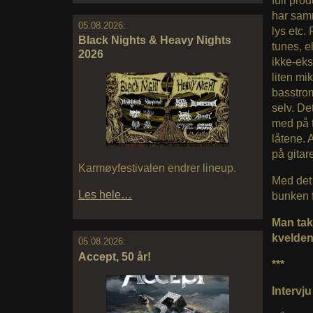
full pro
har samm
05.08.2026:
lys etc.
Black Nights & Heavy Nights
tunes, el
2026
ikke-eks
liten mi
basstrom
selv. De
med på t
låtene. 
på gitar
Karmøyfestivalen endrer lineup.
Med det 
Les hele…
bunken f
Man tak
kvelden
05.08.2026:
Accept, 50 år!
***
Intervju