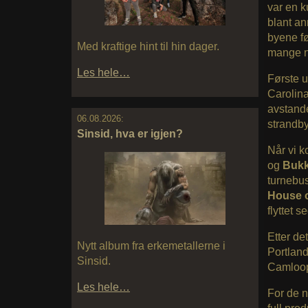
var en k
blant an
byene fø
Med kraftige hint til hin dager.
mange n
Les hele…
Første u
Carolina 
avstande
06.08.2026:
strandby
Sinsid, hva er igjen?
Når vi k
og
Buk
turnebus
House o
flyttet s
Etter de
Nytt album fra erkemetallerne i
Portland
Sinsid.
Camloops
Les hele…
For de n