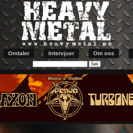
Omtaler
Intervjuer
Om oss
Søk
etter: