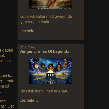
.
Kopervik kaller med gyngende
rytmer og melodier.
Les hele…
 i
22.06.2026:
ss dagen
Venger «Times Of Legend»
nok
esa mot
kjent fra
tegnende
ent på
Klassisk metal med egenart.
.
Les hele…
uss.
 før. Det