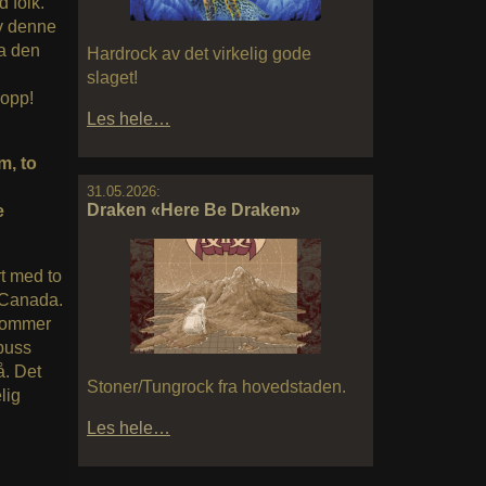
 folk.
av denne
ra den
Hardrock av det virkelig gode
slaget!
 opp!
Les hele…
m, to
31.05.2026:
Draken «Here Be Draken»
e
rt med to
/Canada.
 kommer
 buss
å. Det
Stoner/Tungrock fra hovedstaden.
lig
Les hele…