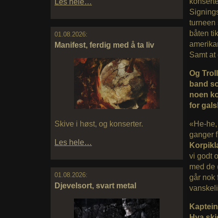
konserte
Les hele…
Signings
turneen 
båten tik
01.08.2026:
amerikan
Manifest, ferdig med å ta liv
Samt at 
Og Trol
band so
noen kob
for gal
«He-he, 
Skive i høst, og konserter.
ganger 
Les hele…
Korpikl
vi godt 
med de (
01.08.2026:
går nok f
Djevelsort, svart metal
vanskeli
Kaptein
Hva skj