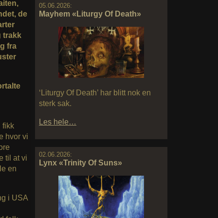
aiten,
05.06.2026:
ndet, de
Mayhem «Liturgy Of Death»
rter
g trakk
g fra
uster
rtalte
‘Liturgy Of Death’ har blitt nok en
sterk sak.
Les hele…
 fikk
e hvor vi
ore
02.06.2026:
til at vi
Lynx «Trinity Of Suns»
le en
ing i USA