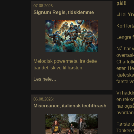
på!!!
07.08.2026:
Signum Regis, tidsklemme
«Hei
Yn
Kort fort
Lengre fo
Nå har vi
overrask
Melodisk powermetal fra dette
Charlott
bandet, skive til høsten.
etter. H
kjøleska
Les hele…
første v
Vi hadde
en rekk
06.08.2026:
Miscreance, italiensk techthrash
har også
hvordan 
Første u
Tanken v