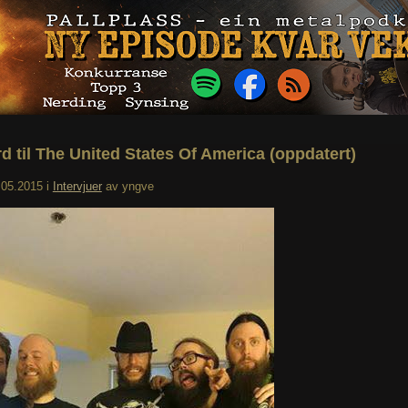
rd til The United States Of America (oppdatert)
.05.2015
i
Intervjuer
av
yngve