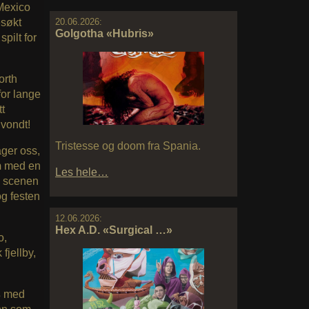
 Mexico
esøkt
20.06.2026:
Golgotha «Hubris»
pilt for
orth
 for lange
t
 vondt!
Tristesse og doom fra Spania.
ager oss,
m
med en
Les hele…
e scenen
og festen
12.06.2026:
Hex A.D. «Surgical …»
o,
fjellby,
s
med