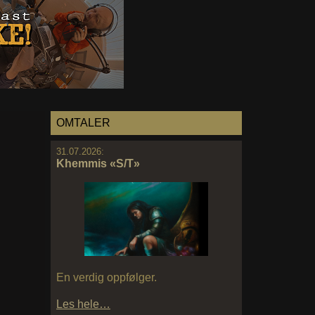
OMTALER
31.07.2026:
Khemmis «S/T»
En verdig oppfølger.
Les hele…