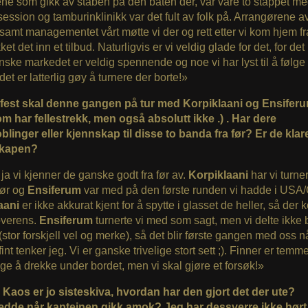
ne som gikk av staben på den båten der, var våre to stappet med
ession og tamburinklinikk var det fult av folk på. Arrangørene 
samt managementet vårt møtte vi der og rett etter vi kom hjem f
ket det inn et tilbud. Naturligvis er vi veldig glade for det, for det
ske markedet er veldig spennende og noe vi har lyst til å følge
det er latterlig gøy å turnere der borte!»
lfest skal denne gangen på tur med Korpiklaani og Ensiferu
m har fellestrekk, men også absolutt ikke .) . Har dere
linger eller kjennskap til disse to banda fra før? Er de klar
skapen?
ja vi kjenner de ganske godt fra før av.
Korpiklaani
har vi turne
før og
Ensiferum
var med på den første runden vi hadde i USA
aani
er ikke akkurat kjent for å spytte i glasset de heller, så der
overens.
Ensiferum
turnerte vi med som sagt, men vi delte ikke
stor forskjell vel og merke), så det blir første gangen med oss n
int tenker jeg. Vi er ganske trivelige stort sett ;). Finner er temme
ge å drekke under bordet, men vi skal gjøre et forsøk!»
 Kaos er jo sisteskiva, hvordan har den gjort det der ute?
edde når kapteinen gikk amok? Jeg har dessverre ikke hørt