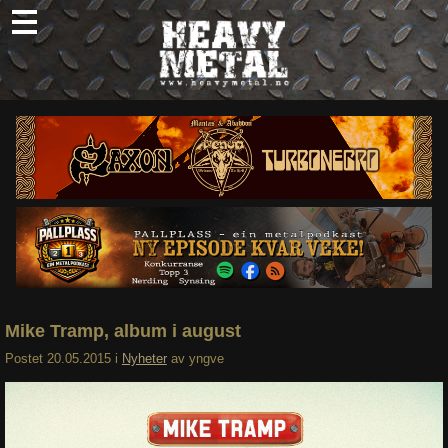
Skip
to
content
Nyheter
Omtaler
Intervjuer
Om oss
Abonner
Søk
etter:
Mike Tramp, album i august
Postet
20.05.2015
i
Nyheter
av
yngve