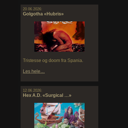
20.06.2026:
Golgotha «Hubris»
Tristesse og doom fra Spania.
Les hele…
12.06.2026:
Hex A.D. «Surgical …»