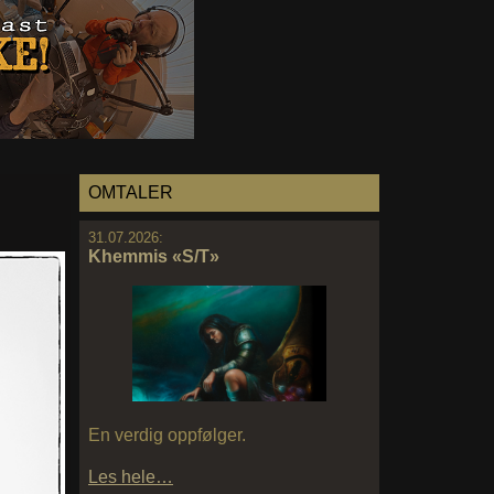
OMTALER
31.07.2026:
Khemmis «S/T»
En verdig oppfølger.
Les hele…