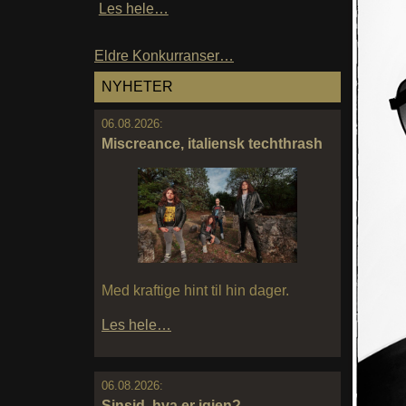
Les hele…
Eldre Konkurranser…
NYHETER
06.08.2026:
Miscreance, italiensk techthrash
Med kraftige hint til hin dager.
Les hele…
06.08.2026:
Sinsid, hva er igjen?