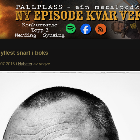
yllest snart i boks
.07.2015
i
Nyheter
av
yngve