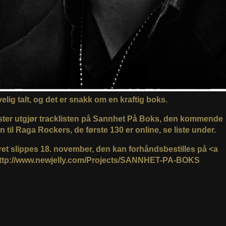
lig talt, og det er snakk om en kraftig boks.
ister utgjør tracklisten på Sannhet På Boks, den kommende
n til Raga Rockers, de første 130 er online, se liste under.
et slippes 18. november, den kan forhåndsbestilles på <a
ttp://www.newjelly.com/Projects/SANNHET-PA-BOKS