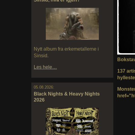
Nytt album fra erkemetallerne i
Sinsid.
Bokstave
Les hele…
137 art
hylleste
05.08.2026:
Monster
Black Nights & Heavy Nights
href="h
2026