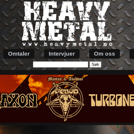
Omtaler
Intervjuer
Om oss
Søk
etter: