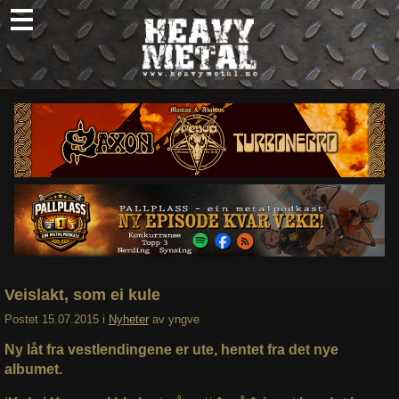
Skip
to
content
Nyheter
Omtaler
Intervjuer
Om oss
Abonner
Søk
etter:
Veislakt, som ei kule
Postet
15.07.2015
i
Nyheter
av
yngve
Ny låt fra vestlendingene er ute, hentet fra det nye
albumet.