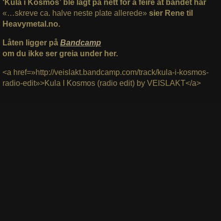
‘Kula i Kosmos’
ble lagt på nett for å feire at bandet har
«…skreve ca. halve neste plate allerede»
sier Rene til
Heavymetal.no.
Låten ligger på
Bandcamp
om du ikke ser greia under her.
<a href=»http://veislakt.bandcamp.com/track/kula-i-kosmos-
radio-edit»>Kula I Kosmos (radio edit) by VEISLAKT</a>