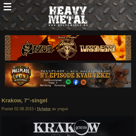
Skip
to
content
Nyheter
Omtaler
Intervjuer
Om oss
Abonner
Søk
etter:
Krakow, 7″-singel
Postet
02.08.2015
i
Nyheter
av
yngve