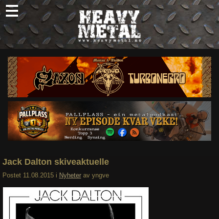
Skip
to
content
Nyheter
Omtaler
Intervjuer
Om oss
Abonner
Søk
etter:
Jack Dalton skiveaktuelle
Postet
11.08.2015
i
Nyheter
av
yngve