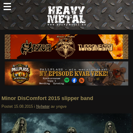
Skip
to
content
Nyheter
Omtaler
Intervjuer
Om oss
Abonner
Søk
etter:
Minor DisComfort 2015 slipper band
Postet
15.08.2015
i
Nyheter
av
yngve