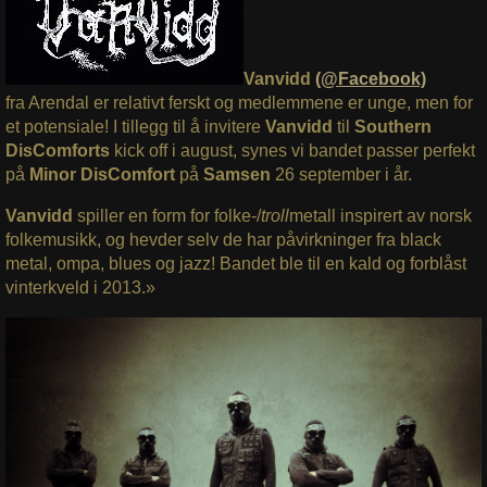
Vanvidd
(@Facebook)
fra Arendal er relativt ferskt og medlemmene er unge, men for
et potensiale! I tillegg til å invitere
Vanvidd
til
Southern
DisComforts
kick off i august, synes vi bandet passer perfekt
på
Minor DisComfort
på
Samsen
26 september i år.
Vanvidd
spiller en form for folke-/
troll
metall inspirert av norsk
folkemusikk, og hevder selv de har påvirkninger fra black
metal, ompa, blues og jazz! Bandet ble til en kald og forblåst
vinterkveld i 2013.»