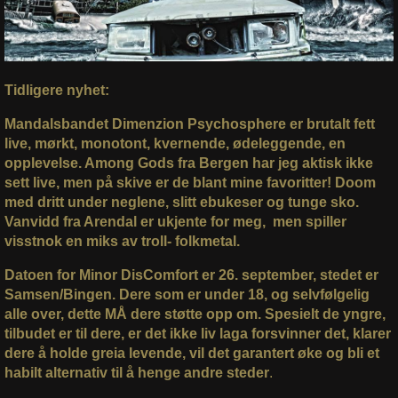
Tidligere nyhet:
Mandalsbandet Dimenzion Psychosphere er brutalt fett
live, mørkt, monotont, kvernende, ødeleggende, en
opplevelse. Among Gods fra Bergen har jeg aktisk ikke
sett live, men på skive er de blant mine favoritter! Doom
med dritt under neglene, slitt ebukeser og tunge sko.
Vanvidd fra Arendal er ukjente for meg, men spiller
visstnok en miks av troll- folkmetal.
Datoen for Minor DisComfort er 26. september, stedet er
Samsen/Bingen. Dere som er under 18, og selvfølgelig
alle over, dette MÅ dere støtte opp om. Spesielt de yngre,
tilbudet er til dere, er det ikke liv laga forsvinner det, klarer
dere å holde greia levende, vil det garantert øke og bli et
habilt alternativ til å henge andre steder
.