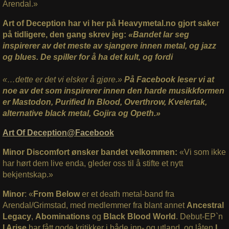
Arendal.»
Art of Deception har vi her på Heavymetal.no gjort saker
på tidligere, den gang skrev jeg:
«Bandet lar seg
inspirerer av det meste av sjangere innen metal, og jazz
og blues. De spiller for å ha det kult, og fordi
«…dette er det vi elsker å gjøre.»
På Facebook leser vi at
noe av det som inspirerer innen den harde musikkformen
er Mastodon, Purified In Blood, Overthrow, Kvelertak,
alternative black metal, Gojira og Opeth.»
Art Of Deception@Facebook
Minor Discomfort ønsker bandet velkommen:
«Vi som ikke
har hørt dem live enda, gleder oss til å stifte et nytt
bekjentskap.»
Minor
: «
From Below
er et death metal-band fra
Arendal/Grimstad, med medlemmer fra blant annet
Ancestral
Legacy
,
Abominations
og
Black Blood World
. Debut-EP`n
I Arise
har fått gode kritikker i både inn- og utland, og låten
I