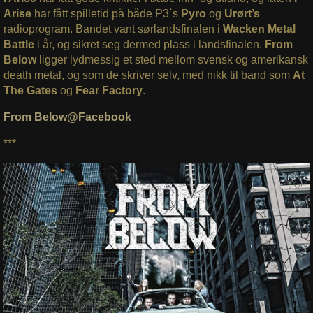
Arise
har fått spilletid på både P3`s
Pyro
og
Urørt’s
radioprogram. Bandet vant sørlandsfinalen i
Wacken Metal
Battle
i år, og sikret seg dermed plass i landsfinalen.
From
Below
ligger lydmessig et sted mellom svensk og amerikansk
death metal, og som de skriver selv, med nikk til band som
At
The Gates
og
Fear Factory
.
From Below@Facebook
***