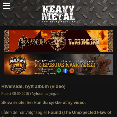
Skip
to
content
Nyheter
Omtaler
Intervjuer
Om oss
Abonner
Søk
etter:
Riverside, nytt album (video)
Postet
08.09.2015
i
Nyheter
av
yngve
Skiva er ute, her kan du sjekke ut ny video.
Låten de har valgt seg er
Found (The Unexpected Flaw of