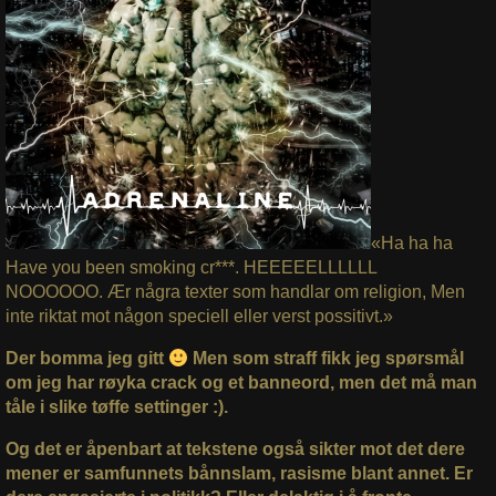
«Ha ha ha
Have you been smoking cr***. HEEEEELLLLLL
NOOOOOO. Ær några texter som handlar om religion, Men
inte riktat mot någon speciell eller verst possitivt.»
Der bomma jeg gitt
Men som straff fikk jeg spørsmål
om jeg har røyka crack og et banneord, men det må man
tåle i slike tøffe settinger :).
Og det er åpenbart at tekstene også sikter mot det dere
mener er samfunnets bånnslam, rasisme blant annet. Er