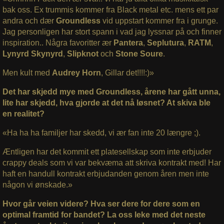
bak oss. Ex trummis kommer fra Black metal etc. mens ett par
andra och dær
Groundless
vid uppstart kommer fra i grunge.
Jag personligen har stort spann i vad jag lyssnar på och finner
inspiration.. Några favoritter ær
Pantera
,
Seplutura
,
RATM
,
Lynyrd Skynyrd
,
Slipknot
och
Stone
Soure
.
Men kult med
Audrey Horn
, Gillar det!!!!:)»
Det har skjedd mye med Groundless, årene har gått unna,
lite har skjedd, hva gjorde at det nå løsnet? At skiva ble
en realitet?
«Ha ha ha familjer har skedd, vi ær fan inte 20 længre ;).
Æntligen har det kommit ett platesellskap som inte erbjuder
crappy deals som vi var bekvæma att skriva kontrakt med! Har
haft en handull kontrakt erbjudanden genom åren men inte
någon vi ønskade.»
Hvor går veien videre? Hva ser dere for dere som en
optimal framtid for bandet? La oss leke med det neste