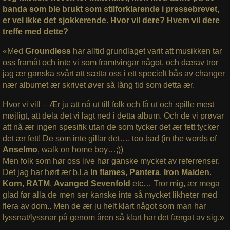
banda som ble brukt som stilforklarende i pressebrevet,
er vel ikke det sjokkerende. Hvor vil dere? Hvem vil dere
treffe med dette?
«Med
Groundless
har alltid grundlaget varit att musikken tar
oss framåt och inte vi som framtvingar något, och dærav tror
jag ær ganska svårt att sætta oss i ett specielt bås av changer
nær albumet ær skrivet øver så lång tid som detta ær.
Hvor vi vill – Ær ju att nå ut till folk och få ut och spille mest
møjligt, att dela det vi lagt ned i detta album. Och de vi prøvar
att nå ær ingen spesifik utan de som tycker det ær fett tycker
det ær fett! De som inte gillar det…. too bad (in the words of
Anselmo
, walk on home boy…;))
Men folk som hør oss live hør ganske mycket av referrenser.
Det jag har hørt ær b.l.a
In flames
,
Pantera
,
Iron Maiden
.
Korn
,
RATM
,
Avanged Sevenfold
etc… Tror mig, ær mega
glad før alla de men ser kanske inte så mycket likheter med
flera av dom.. Men de ær ju helt klart något som man har
lyssnat/lyssnar på genom åren så klart har det færgat av sig.»