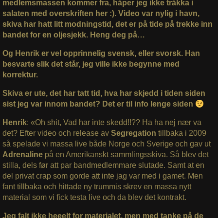
medlemsmassen kommer fra, håper jeg ikke tråkka i
salaten med overskriften her :). Video var nylig i havn,
skiva har hatt litt modningstid, det er på tide på trekke inn
bandet for en oljesjekk. Heng deg på…
Og Henrik er vel opprinnelig svensk, eller svorsk. Han
besvarte slik det står, jeg ville ikke begynne med
korrektur.
Skiva er ute, det har tatt tid, hva har skjedd i tiden siden
sist jeg var innom bandet? Det er til info lenge siden
Henrik
: «Oh shit, Vad har inte skedd!!?? Ha ha nej nær va
det? Efter video och release av
Segregation
tillbaka i 2009
så spelade vi massa live både Norge och Sverige och gav ut
Adrenaline
på en Amerikanskt sammlingsskiva. Så blev det
stilla, dels før att par bandmedlemmare slutade. Samt at en
del privat crap som gorde att inte jag var med i gamet. Men
fant tillbaka och hittade ny trummis skrev en massa nytt
material som vi fick testa live och da blev det kontrakt.
Jeg falt ikke heeelt for materialet, men med tanke på de