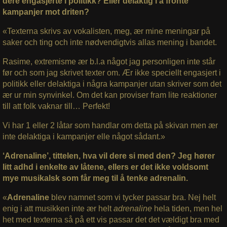
dere engasjerte i politikk? Eller delaktig i å fronte
kampanjer mot driten?
«Texterna skrivs av vokalisten, meg, ær mine meningar på
saker och ting och inte nødvendigtvis allas mening i bandet.
Rasime, extremisme ær b.l.a något jag personligen inte står
før och som jag skrivet texter om. Ær ikke speciellt engasjert i
politikk eller delaktiga i några kampanjer utan skriver som det
ær ur min synvinkel. Om det kan proviser fram lite reaktioner
till att folk vaknar till… Perfekt!
Vi har 1 eller 2 låtar som handlar om detta på skivan men ær
inte delaktiga i kampanjer elle något sådant.»
‘Adrenaline’, tittelen, hva vil dere si med den? Jeg hører
litt adhd i enkelte av låtene, ellers er det ikke voldsomt
mye musikalsk som får meg til å tenke adrenalin.
«
Adrenaline
blev namnet som vi tycker passar bra. Nej helt
enig i att musikken inte ær helt
adrenaline
hela tiden, men hel
het med texterna så på ett vis passar det det vældigt bra med