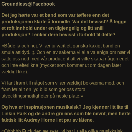
Groundless@Facebook
Det jeg hørte var et band som var tøffere enn det
produksjonen klarte å formidle. Var det bevisst? Å legge
et røft innhold under en tilgjengelig og litt snill
produksjon? Tenker dere bevisst i forhold til dette?
«Både ja och nej. Vi ær ju varit ett ganska kaxigt band en
smula attidyd..;). Och en av sakerna vi alla va eniga om nær vi
satte oss ned med vår producent att vi ville skapa någon eget
och inte efterlikna (mycket som kommer ut om dagen låter
vældigt like).
Vi fant fram till något som vi ær vældigt bekvæma med, och
fram før allt en lyd bild som ger oss stora
utvecklingsmøjligheter på neste plate.»
Og hva er inspirasjonen musikalsk? Jeg kjenner litt lite til
Linkin Park og de andre greiens som ble nevnt, men hørte
faktisk litt Audrey Horne i et par av låtene.
«Ohhhhh Fuck den ær svår.. vi har ju alla olika musikkalsk