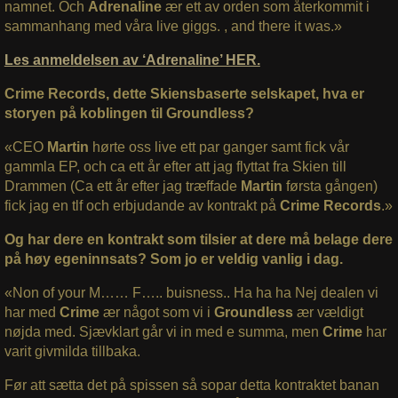
namnet. Och
Adrenaline
ær ett av orden som återkommit i
sammanhang med våra live giggs. , and there it was.»
Les anmeldelsen av ‘Adrenaline’ HER.
Crime Records, dette Skiensbaserte selskapet, hva er
storyen på koblingen til Groundless?
«CEO
Martin
hørte oss live ett par ganger samt fick vår
gammla EP, och ca ett år efter att jag flyttat fra Skien till
Drammen (Ca ett år efter jag træffade
Martin
førsta gången)
fick jag en tlf och erbjudande av kontrakt på
Crime Records
.»
Og har dere en kontrakt som tilsier at dere må belage dere
på høy egeninnsats? Som jo er veldig vanlig i dag.
«Non of your M…… F….. buisness.. Ha ha ha Nej dealen vi
har med
Crime
ær något som vi i
Groundless
ær vældigt
nøjda med. Sjævklart går vi in med e summa, men
Crime
har
varit givmilda tillbaka.
Før att sætta det på spissen så sopar detta kontraktet banan