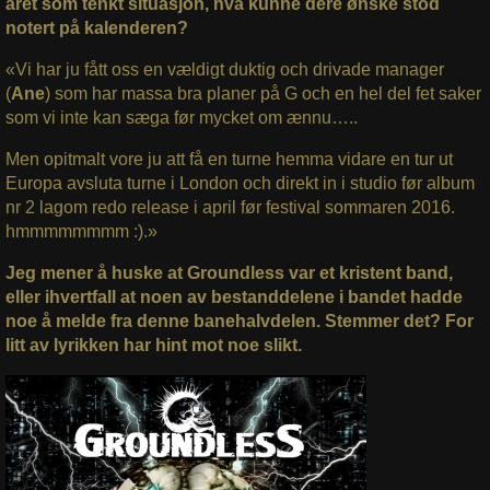
året som tenkt situasjon, hva kunne dere ønske stod
notert på kalenderen?
«Vi har ju fått oss en vældigt duktig och drivade manager
(
Ane
) som har massa bra planer på G och en hel del fet saker
som vi inte kan sæga før mycket om ænnu…..
Men opitmalt vore ju att få en turne hemma vidare en tur ut
Europa avsluta turne i London och direkt in i studio før album
nr 2 lagom redo release i april før festival sommaren 2016.
hmmmmmmmm :).»
Jeg mener å huske at Groundless var et kristent band,
eller ihvertfall at noen av bestanddelene i bandet hadde
noe å melde fra denne banehalvdelen. Stemmer det? For
litt av lyrikken har hint mot noe slikt.