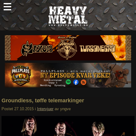
Skip
to
content
Nyheter
Omtaler
Intervjuer
Om oss
Abonner
Søk
etter:
Groundless, tøffe telemarkinger
Postet
27.10.2015
i
Intervjuer
av
yngve