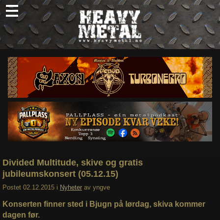
Skip
to
content
Nyheter
Omtaler
Intervjuer
Om oss
Abonner
Søk
etter:
Divided Multitude, skive og gratis
jubileumskonsert (05.12.15)
Postet
02.12.2015
i
Nyheter
av
yngve
Konserten finner sted i Bjugn på lørdag, skiva kommer
dagen før.