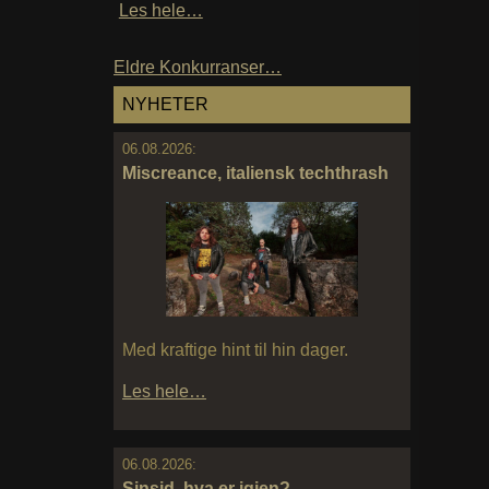
Les hele…
Eldre Konkurranser…
NYHETER
06.08.2026:
Miscreance, italiensk techthrash
Med kraftige hint til hin dager.
Les hele…
06.08.2026:
Sinsid, hva er igjen?