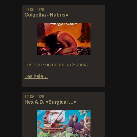
20.06.2026:
Golgotha «Hubris»
Tristesse og doom fra Spania.
Les hele…
12.06.2026:
Hex A.D. «Surgical …»