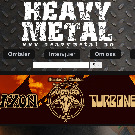
Omtaler
Intervjuer
Om oss
Søk
etter: