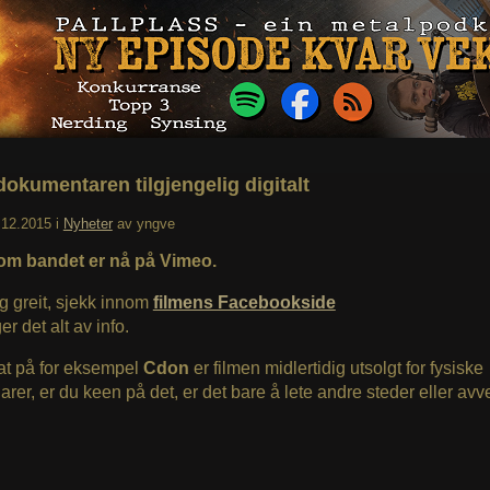
dokumentaren tilgjengelig digitalt
.12.2015
i
Nyheter
av
yngve
om bandet er nå på Vimeo.
g greit, sjekk innom
filmens Facebookside
ger det alt av info.
at på for eksempel
Cdon
er filmen midlertidig utsolgt for fysiske
rer, er du keen på det, er det bare å lete andre steder eller avven