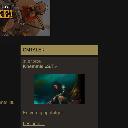
OMTALER
31.07.2026:
Khemmis «S/T»
te litt.
En verdig oppfølger.
Les hele…