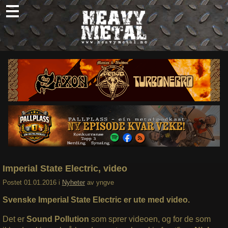
Skip
to
content
Nyheter
Omtaler
Intervjuer
Om oss
Abonner
Søk
etter:
Imperial State Electric, video
Postet
01.01.2016
i
Nyheter
av
yngve
Svenske Imperial State Electric er ute med video.
Det er
Sound Pollution
som sprer videoen, og for de som