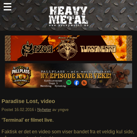
Skip
to
content
Nyheter
Omtaler
Intervjuer
Om oss
Abonner
Søk
etter:
Paradise Lost, video
Postet
16.02.2016
i
Nyheter
av
yngve
‘Terminal’ er filmet live.
Faktisk er det en video som viser bandet fra et veldig kul side,