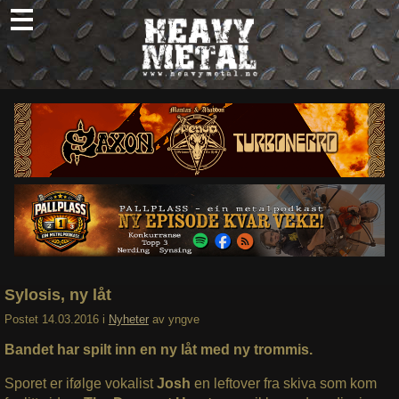
Skip
to
content
Nyheter
Omtaler
Intervjuer
Om oss
Abonner
Søk
etter:
Sylosis, ny låt
Postet
14.03.2016
i
Nyheter
av
yngve
Bandet har spilt inn en ny låt med ny trommis.
Sporet er ifølge vokalist
Josh
en leftover fra skiva som kom