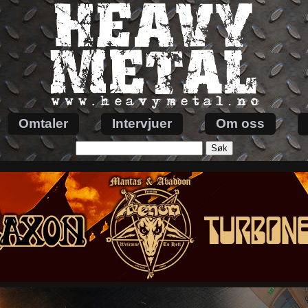
Omtaler
Intervjuer
Om oss
Søk
etter: