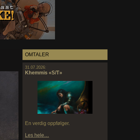
OMTALER
31.07.2026:
Khemmis «S/T»
En verdig oppfølger.
Les hele…