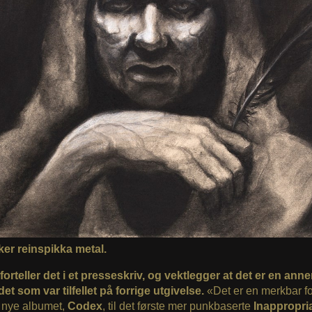
ker reinspikka metal.
orteller det i et presseskriv, og vektlegger at det er en anne
et som var tilfellet på forrige utgivelse.
«D
et er en merkbar fo
e nye albumet,
Codex
, til det første mer punkbaserte
Inappropri