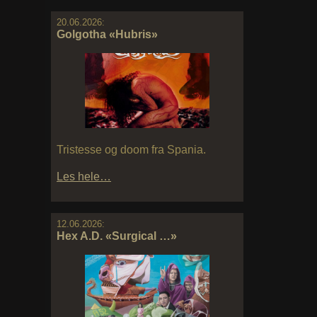
20.06.2026:
Golgotha «Hubris»
Tristesse og doom fra Spania.
Les hele…
12.06.2026:
Hex A.D. «Surgical …»