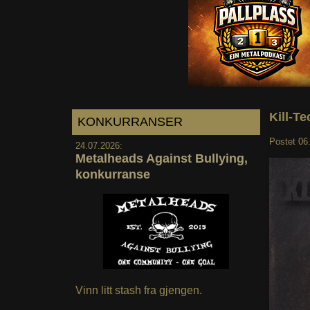
Kill-Te
KONKURRANSER
Postet
06
24.07.2026:
Metalheads Against Bullying,
konkurranse
Vinn litt stash fra gjengen.