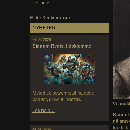
Les hele…
Eldre Konkurranser…
NYHETER
07.08.2026:
Signum Regis, tidsklemme
Melodisk powermetal fra dette
bandet, skive til høsten.
Vi snak
Les hele…
Bandet f
nå enn d
fra dett
06.08.2026: