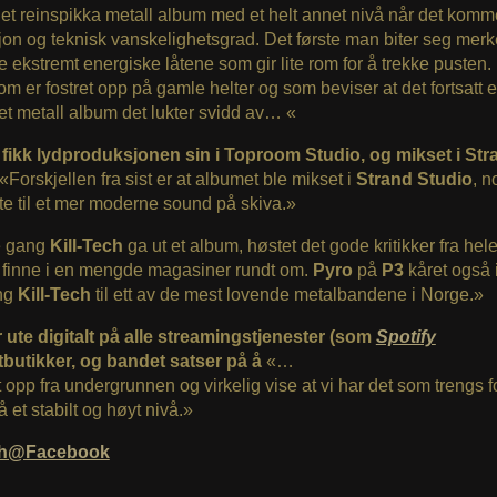
 et reinspikka metall album med et helt annet nivå når det komme
on og teknisk vanskelighetsgrad. Det første man biter seg mer
e ekstremt energiske låtene som gir lite rom for å trekke pusten. 
m er fostret opp på gamle helter og som beviser at det fortsatt e
et metall album det lukter svidd av… «
 fikk lydproduksjonen sin i Toproom Studio, og mikset i Str
«
Forskjellen fra sist er at albumet ble mikset i
Strand Studio
, 
rte til et mer moderne sound på skiva.»
e gang
Kill-Tech
ga ut et album, høstet det gode kritikker fra he
å finne i en mengde magasiner rundt om.
Pyro
på
P3
kåret også 
ng
Kill-Tech
til ett av de mest lovende metalbandene i Norge.»
 ute digitalt på alle streamingstjenester (som
Spotify
ttbutikker, og bandet satser på å
«…
t opp fra undergrunnen og virkelig vise at vi har det som trengs f
å et stabilt og høyt nivå.»
ech@Facebook