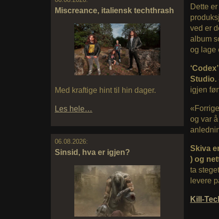
Dette er
Miscreance, italiensk techthrash
produksj
ved er d
album so
og lage 
‘Codex’
Studio.
igjen fø
Med kraftige hint til hin dager.
«Forrig
Les hele…
og var 
anledni
06.08.2026:
Skiva er
Sinsid, hva er igjen?
) og ne
ta stege
levere p
Kill-T