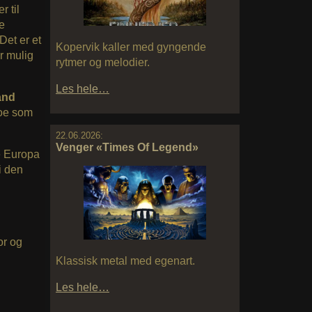
r til
ke
Det er et
Kopervik kaller med gyngende
r mulig
rytmer og melodier.
Les hele…
and
noe som
22.06.2026:
Venger «Times Of Legend»
le Europa
i den
or og
Klassisk metal med egenart.
Les hele…