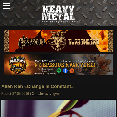
Skip
to
content
Nyheter
Omtaler
Intervjuer
Om oss
Abonner
Søk
etter:
Alien Ken «Change Is Constant»
Postet
27.05.2016
i
Omtaler
av
yngve