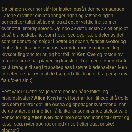
Saksingen over her står for fasiten også i denne omgangen.
Låtene er vitner om at arrangeringen og låtsnekringen
generelt er tuftet på talent, og at det er veldig lite som er
overlatt til tilfeldighetene. Og noe av det kuleste av alt er jo at
et så bra rockeband, som hever seg over store deler av det
som er der ute og selger i bøtter og spann, fortsatt svetter og
jobber for lite annet enn ros fra undergrunnsmoguler. Jeg
krysser fingrene for at jeg har feil, at
Ken Ove
og resten av
romvesenene har planer, og kanskje til og med gjennomførte,
på å krangle til seg litt spalteplass i større blader/aviser. Men
fordelen de har er jo at de har god utkikk og et bra perspektiv
fra ufo-en sin :).
Festivaler? Dette må jo være noe for både folke- og
nisjefestivaler?
Alien Ken
har et fortrinn, for i tillegg til å treffe
oss som hamrer det lille ekstra og oppdager kvalitetene, har
de garantert en innertier i å funke for sommerlige utefestivaler.
For se for deg
Alien Ken
dominere scenen mens folk sitter og
koser seg, nyter god rock med (insert etter eget ønske) i
glasset?