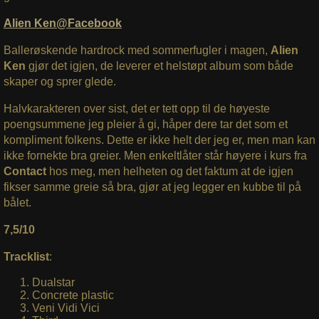
Alien Ken@Facebook
Ballerøskende hardrock med sommerfugler i magen,
Alien
Ken
gjør det igjen, de leverer et helstøpt album som både
skaper og sprer glede.
Halvkarakteren over sist, det er tett opp til de høyeste
poengsummene jeg pleier å gi, håper dere tar det som et
kompliment folkens. Dette er ikke helt der jeg er, men man kan
ikke fornekte bra greier. Men enkeltlåter står høyere i kurs fra
Contact
hos meg, men helheten og det faktum at de igjen
fikser samme greie så bra, gjør at jeg legger en kubbe til på
bålet.
7,5/10
Tracklist
:
Dualstar
Concrete plastic
Veni Vidi Vici