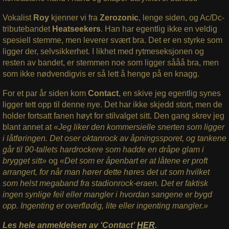
Vokalist
Roy
kjenner vi fra
Zerozonic
, lenge siden, og Ac/Dc-
tributebandet
Heatseekers
. Han har egentlig ikke en veldig
spesiell stemme, men leverer svært bra. Det er en styrke som
ligger der, selvsikkerhet. I likhet med rytmeseksjonen og
resten av bandet, er stemmen noe som ligger sååå bra, men
som ikke nødvendigvis er så lett å henge på en knagg.
For et par år siden kom
Contact
, en skive jeg egentlig synes
ligger tett opp til denne nye. Det har ikke skjedd stort, men de
holder fortsatt fanen høyt for stilvalget sitt. Den gang skrev jeg
blant annet at
«Jeg liker den kommersielle snerten som ligger
i låtføringen. Det oser oktanrock av åpningssporet, og tankene
går til 90-tallets hardrockere som hadde en dråpe glam i
brygget sitt»
og
«Det som er åpenbart er at låtene er proft
arrangert, for når man hører dette høres det ut som hvilket
som helst megaband fra stadionrock-eraen. Det er faktisk
ingen synlige feil eller mangler i hvordan sangene er bygd
opp. Ingenting er overflødig, lite eller ingenting mangler.»
Les hele anmeldelsen av ‘Contact’
HER
.