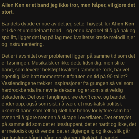
Alien Ken er et band jeg ikke tror, men håper, vil gjøre det
stort.
Bandets dybde er noe av det jeg setter høyest, for
Alien Ken
er ikke et umiddelbart band – og er du kapabel til å gå bak og
spa litt, ligger det lag på lag med kvalitetssikrede melodilinjer
og instrumentering.
Det er i avsnittet over problemet ligger, på samme tid som det
er løsningen. Musikalsk er ikke dette tidsriktig, men slike
band, som leverer helstøpt kvalitet i rammene rock, har vel
egentlig ikke hatt momentet sitt foruten en tid på 90-tallet?
Vestlendingene trekker inspirasjoner fra grungen så vel som
hardrockbanda fra nevnte dekade, og er som sist veldig
dekadente. Det oser langfinger,
we don’t care
, og bandet
ender opp, også som sist, i å være et musikalsk politisk
ukorrekt band som rett og slett har behov for lyttere som har
evnen til å gjøre mer enn å skrape i overflaten. Det er tøylet
på samme tid som det er løssluppent, det er hardt og ikke, det
er melodisk og drivende, det er tilgjengelig og ikke, slik går
kontrastene hånd i hånd og skaper uttrykket til bandet.