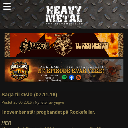
Skip
to
content
Nyheter
Omtaler
Intervjuer
Om oss
Abonner
Søk
etter:
Saga til Oslo (07.11.16)
Postet
25.06.2016
i
Nyheter
av
yngve
I november står progbandet på Rockefeller.
HER