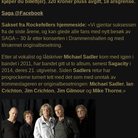
kjøper du billett(er). 320 kroner pluss avgift, 18 årsgrense.
Saga @Facebook
Sakset fra Rockefellers hjemmeside:
«Vi gjentar suksessen
fra de siste årene, og kan glede alle fans med nytt besøk av
SAGA – 30 år etter konserten i Drammenshallen og med
tilnærmet originalbesetning.
Etter at vokalist og låtskriver
Michael Sadler
kom med igjen i
bandet i 2011, har bandet gitt ut to album, senest
Sagacity
i
2014, deres 21. utgivelse. Siden
Sadlers
retur har
progrockerne turnert tett med det som med unntak av
trommeslageren er originalbesetningen:
Michael Sadler
,
Ian
Crichton
,
Jim Crichton
,
Jim Gilmour
og
Mike Thorne
.»