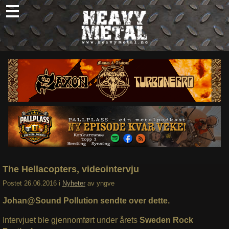
Skip
to
content
Nyheter
Omtaler
Intervjuer
Om oss
Abonner
Søk
etter:
The Hellacopters, videointervju
Postet
26.06.2016
i
Nyheter
av
yngve
Johan@Sound Pollution sendte over dette.
Intervjuet ble gjennomført under årets
Sweden Rock