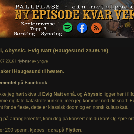
l, Abyssic, Evig Natt (Haugesund 23.09.16)
.07.2016
i
Nyheter
av
yngve
aker i Haugesund til høsten.
ementet på Facebook
kke jeg hørt skiva til
Evig Natt
ennå, og
Abyssic
ligger her i filf
me digitale katastrofebunken, men jeg kommer ned dit snart.
F
ent for de fleste, dette er klassisk doom og en norsk kulturskatt.
g på arrangementet, kom deg på konsert om du kan! Og spre or
r er 200 spenn, kjøpes i døra på
Flytten
.