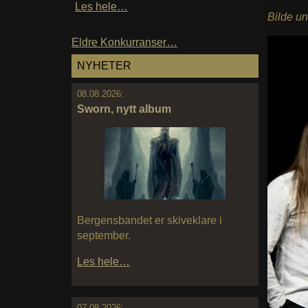
Les hele…
Bilde u
Eldre Konkurranser…
NYHETER
08.08.2026:
Sworn, nytt album
Bergensbandet er skiveklare i
september.
Les hele…
07.08.2026: