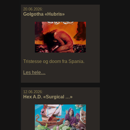
20.06.2026:
Golgotha «Hubris»
Tristesse og doom fra Spania.
Les hele…
12.06.2026:
Hex A.D. «Surgical …»