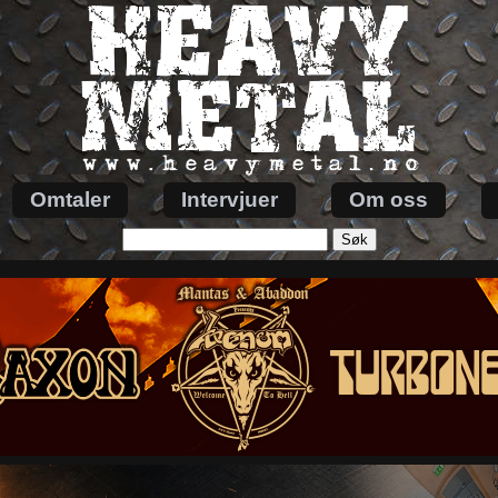
Omtaler
Intervjuer
Om oss
Søk
etter: