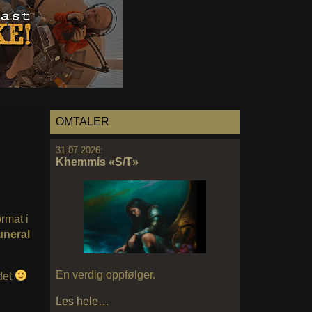
OMTALER
31.07.2026:
Khemmis «S/T»
ormat i
uneral
En verdig oppfølger.
det
Les hele…