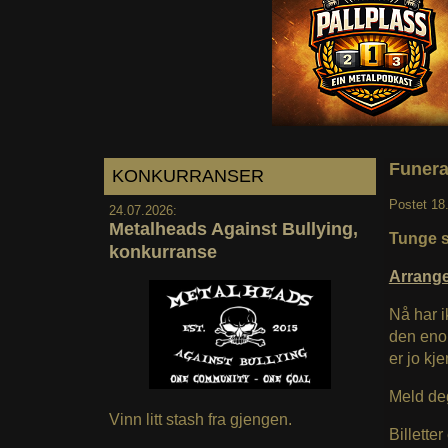
Funera
KONKURRANSER
Postet
18
24.07.2026:
Metalheads Against Bullying,
Tunge s
konkurranse
Arrang
Nå har i
den enor
er jo kj
Meld de
Vinn litt stash fra gjengen.
Billette