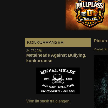
Pictur
KONKURRANSER
Postet
30
24.07.2026:
Metalheads Against Bullying,
konkurranse
Vinn litt stash fra gjengen.