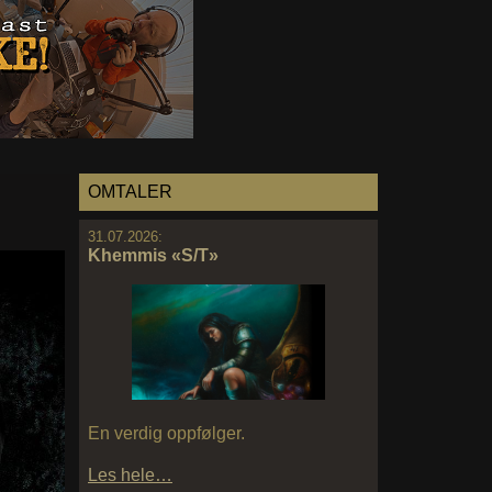
OMTALER
31.07.2026:
Khemmis «S/T»
En verdig oppfølger.
Les hele…