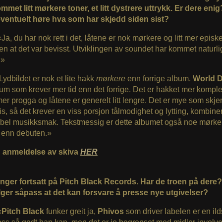
ommet litt mørkere toner, et litt dystrere uttrykk. Er dere enig
eventuelt høre hva som har skjedd siden sist?
«Ja, du har nok rett i det, låtene er nok mørkere og litt mer epis
en at det var bevisst. Utviklingen av soundet har kommet naturlig
.»
«Lydbildet er nok et lite hakk
mørkere
enn forrige album.
World 
bum som krever mer tid enn det forrige. Det er hakket mer komple
er progga og låtene er generelt litt lengre. Det er mye som skje
s, så det krever en viss porsjon tålmodighet og lytting, kombine
sibel musikksmak. Tekstmessig er dette albumet også noe mørke
e enn debuten.»
 anmeldelse av skiva
HER
nger fortsatt på Pitch Black Records. Har de troen på dere?
lger såpass at det kan forsvare å presse nye utgivelser?
«
Pitch Black
funker greit ja,
Phivos
som driver labelen er en il