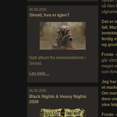
hjelper 
så liten
06.08.2026:
utgivels
Sinsid, hva er igjen?
Det er n
fall. Ma
inntekte
ferdig 
og grun
Frode
:
Nytt album fra erkemetallerne i
går sånt
Sinsid.
meget ve
som forv
Les hele…
Jeg har 
et mark
05.08.2026:
Om man 
Black Nights & Heavy Nights
dere ut
2026
sine fø
Frode
: 