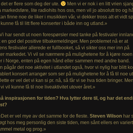
 det er flere som deg der ute.
Men vi er nok i en litt vrien sja
å markedsføre, lite radiohits hos oss, men vil jo absolutt tro og h
n finne noe de liker i musikken vår, vi dekker tross alt et vidt sp
unne få til litt flere konserter i både inn og utland.»
«Vi har sendt ut noen forespørsler med tanke på festivaler innlan
t en god del positive tilbakemeldinger. Men problemet nå er at
s festivaler allerede er fullbooket, så vi sikter oss mer inn på
ter markedet. Vi vil se nærmere på mulighetene for å kjøre noen
er i Norge, enten på egen hånd eller sammen med andre band.
 pågår det noe aktivitet i utlandet også, hvor vi nylig har blitt ko
ablert konsert arrangør som ser på mulighetene for å få til noe u
tte er vel det vi kan si pr. nå, så får vi se hva tiden bringer. Men
 vi vil kunne få til noe liveaktivitet utover året.»
å inspirasjonen for tiden? Hva lytter dere til, og har det end
ist?
«Det er vel mye av det samme for de fleste.
Steven Wilson
har s
øgt hos meg personlig den siste tiden, men sånt ellers en variert 
ammel metal og prog.»