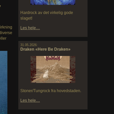
v
Hardrock av det virkelig gode
slaget!
virkning
Les hele…
 diverse
ller
31.05.2026:
Draken «Here Be Draken»
Stoner/Tungrock fra hovedstaden.
Les hele…