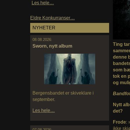
Les hele…
Eldre Konkurranser…
NYHETER
08.08.2026:
Ting tar
Sworn, nytt album
sammen 
denne b
bandets 
som bær
tok en 
og muli
Bergensbandet er skiveklare i
Bandfot
september.
Nytt alb
Les hele…
det?
Frode
: 
ikke skj
07.08.2026: