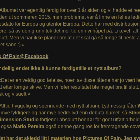
«Albumet var egentlig ferdig for over 1 år siden og vi hadde et re
den ut sommeren 2015, men problemet var å finne en felles ledi
esdato for Europa og utenfor Europa. Dette har med distribusjon
jøre, så av den grunn tok det mer tid enn vi håpet på. Likevel, alt 
olutt. Men vi har ikke planer om at det skal gå så lenge til neste 
det sånn :).»
es Of Pain@Facebook
deilig er det ikke å kunne ferdigstille et nytt album?
«Det er en veldig god følelse, noen av disse låtene har jo vært f
t etter forrige skive. Men vi føler resultatet ble meget bra til slutt
k og visuelt.»
«Alltid hyggelig og spennende med nytt album. Lydmessig låter
mye fyldigere og har mye bedre lyd enn debutalbumet, så
Stei
Dimension Studio
fortjener absolutt honnør for godt utført arbei
r også
Mario Pereira
også denne gang ros for fremragende cover
st har det skjedd litt i materien hos Pictures Of Pain. Jeg s