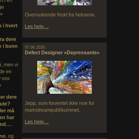
t i en
ge
.»
Overraskende friskt fra heksene.
 i hvert
Les hele…
fra dere
e i bunn
07.06.2026:
Defect Designer «Depressants»
i, men vi
dde en
v oss
»
Ser dere
Jepp, som forventet ikke noe for
 ute?
mainstreampublikummet.
ller må
len har
Les hele…
land….
.no
, og