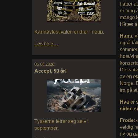
håper at
er tung 
mange ka
Håper å k
Karmøyfestivalen endrer lineup.
Hans
: 
også fåt
Les hele…
sommeren
høst/vin
konsert
05.08.2026:
Dessuten
Accept, 50 år!
av en et
Norge. De
tro på at
Hva er s
siden s
Frode
: 
Tyskerne feirer seg selv i
veldig h
september.
ny og g