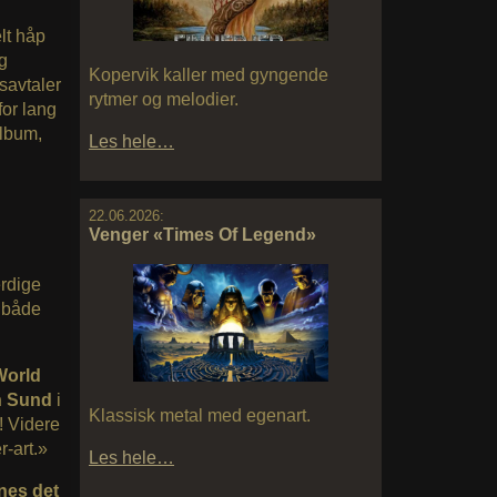
elt håp
g
Kopervik kaller med gyngende
savtaler
rytmer og melodier.
for lang
album,
Les hele…
22.06.2026:
Venger «Times Of Legend»
erdige
, både
World
n Sund
i
Klassisk metal med egenart.
d! Videre
-art.»
Les hele…
yne
s det