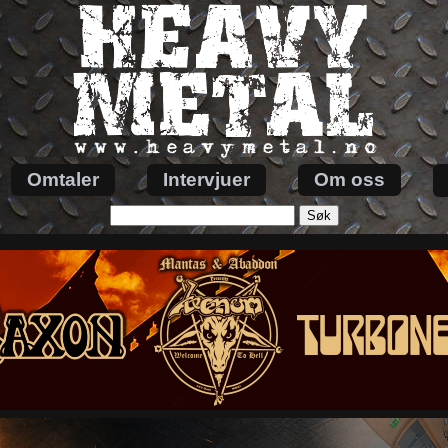
Omtaler
Intervjuer
Om oss
Søk
etter: