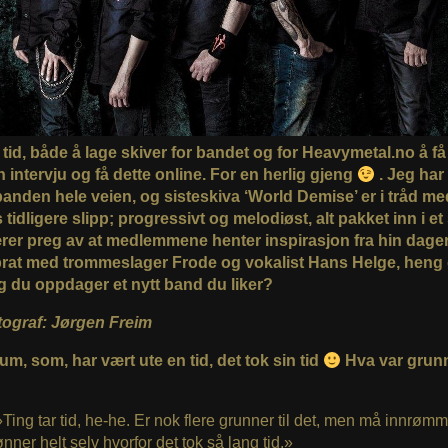
 tid, både å lage skiver for bandet og for Heavymetal.no å f
intervju og få dette online. For en herlig gjeng
. Jeg har 
anden hele veien, og sisteskiva ‘World Demise’ er i tråd me
tidligere slipp; progressivt og melodiøst, alt pakket inn i e
er preg av at medlemmene henter inspirasjon fra hin dager
prat med trommeslager Frode og vokalist Hans Helge, heng
g du oppdager et nytt band du liker?
ograf: Jørgen Freim
um, som, har vært ute en tid, det tok sin tid
Hva var grunn
»Ting tar tid, he-he. Er nok flere grunner til det, men må innrømm
ønner helt selv hvorfor det tok så lang tid.»