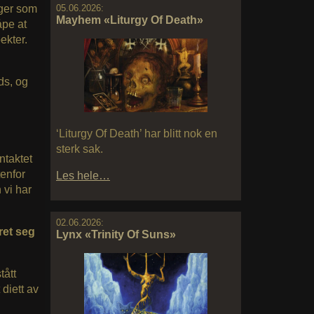
05.06.2026:
nger som
Mayhem «Liturgy Of Death»
åpe at
ekter.
ds, og
‘Liturgy Of Death’ har blitt nok en
sterk sak.
ntaktet
tenfor
Les hele…
 vi har
02.06.2026:
ret seg
Lynx «Trinity Of Suns»
tått
diett av