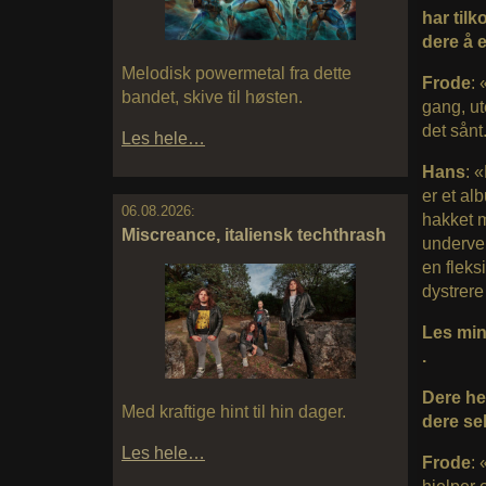
har tilk
dere å 
Melodisk powermetal fra dette
Frode
: 
bandet, skive til høsten.
gang, ut
det sånt
Les hele…
Hans
: 
er et al
06.08.2026:
hakket m
Miscreance, italiensk techthrash
undervei
en flek
dystrer
Les min
.
Dere he
Med kraftige hint til hin dager.
dere se
Les hele…
Frode
: 