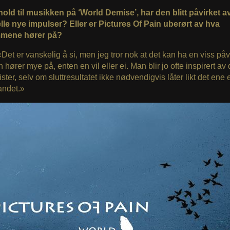
hold til musikken på ‘World Demise’, har den blitt påvirket a
lle nye impulser? Eller er Pictures Of Pain uberørt av hva
mene hører på?
«Det er vanskelig å si, men jeg tror nok at det kan ha en viss på
n hører mye på, enten en vil eller ei. Man blir jo ofte inspirert av
ster, selv om sluttresultatet ikke nødvendigvis låter likt det ene e
andet.»