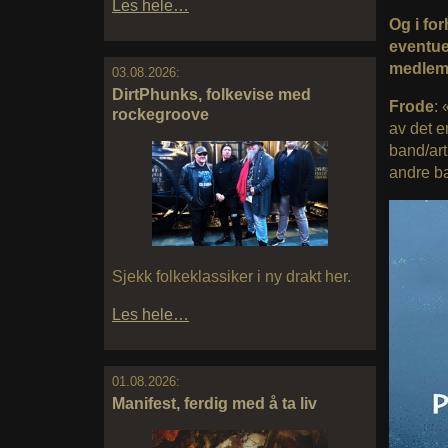
Les hele…
Og i for
eventue
medlem
03.08.2026:
DirtPhunks, folkevise med
Frode
: 
rockegroove
av det e
band/arti
andre b
Sjekk folkeklassiker i ny drakt her.
Les hele…
01.08.2026:
Manifest, ferdig med å ta liv