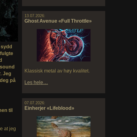
13.07.2026:
Ghost Avenue «Full Throttle»
å sydd
fulgte
d
t sound
Klassisk metal av høy kvalitet.
. Jeg
 deg på
Les hele…
07.07.2026:
Einherjer «Lifeblood»
en til
e at jeg