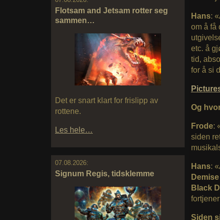
Flotsam and Jetsam rotter seg
Hans
: 
sammen…
om å få 
utgivels
etc. å g
tid, abs
for å si 
Pictur
Det er snart klart for frislipp av
Og hvor 
rottene.
Frode
: 
Les hele…
siden ret
musikals
07.08.2026:
Hans
: 
Signum Regis, tidsklemme
Demise
Black 
fortjene
Siden si