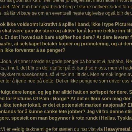
oss så godt han kan, men det er jo begrenset med midler involver
 label. Men han har opparbeidet seg et større nettverk siden forri
e, så får vi bare se om en eventuell neste utgivelse også blir der
ok ikke voldsomt lukrativt å spille i band, ikke i type Pictures
n skal være ganske store og aktive for å kunne trekke inn litt
r. Er det i hovedsak bare utgifter hos dere? At dere leverer 
master, at selskapet betaler kopier og promotering, og at der
n ikke forventer å se penger?
 «Joda, vi tjener særdeles gode penger på bandet vi, hahaha. Ne
 ca. i null, det blir en del utgifter på et band som oss, men vi ha
llykket releasekonsert, så vi tok inn litt der. Men er nok ingen a
enter å tjene noe på dette. Det er ikke pengene som driver oss.
fulgt dere lenge, og jeg har alltid hatt en softspot for dere. 
ed for Pictures Of Pain i Norge? At det er flere som meg der
ikke tenker lokalt, er det et potensielt marked nasjonalt? E
enlands for å kunne sanke fete jobber? Jeg vil tro denne sti
lgere, spesielt om man begynner å rote rundt i Hellas, Tysk
«Vi er veldig takknemlige for støtten du har vist via
Heavymetal