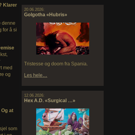
? Klarer
20.06.2026:
Golgotha «Hubris»
ke denne
 for å si
Demise
kst,
r
Tristesse og doom fra Spania.
rt med
re og
Les hele…
12.06.2026:
Hex A.D. «Surgical …»
 Og at
dsjel som